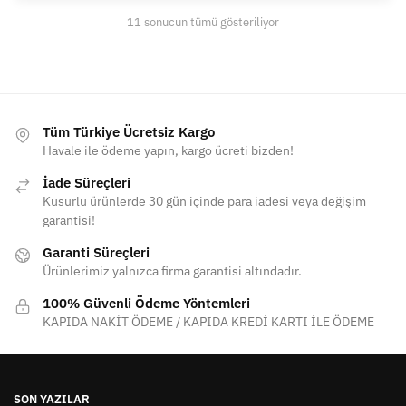
11 sonucun tümü gösteriliyor
Tüm Türkiye Ücretsiz Kargo
Havale ile ödeme yapın, kargo ücreti bizden!
İade Süreçleri
Kusurlu ürünlerde 30 gün içinde para iadesi veya değişim
garantisi!
Garanti Süreçleri
Ürünlerimiz yalnızca firma garantisi altındadır.
100% Güvenli Ödeme Yöntemleri
KAPIDA NAKİT ÖDEME / KAPIDA KREDİ KARTI İLE ÖDEME
SON YAZILAR