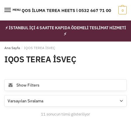
Skip
Skip
to
to
IQOS İLUMA TEREA HEETS l 0532 667 71 00
MENU
0
navigation
content
⚡ İSTANBUL İÇİ 4 SAATTE KAPIDA ÖDEMELİ TESLİMAT HİZMETİ
⚡
Ana Sayfa
/
IQOS TEREA İSVEÇ
IQOS TEREA İSVEÇ
Show Filters
11 sonucun tümü gösteriliyor