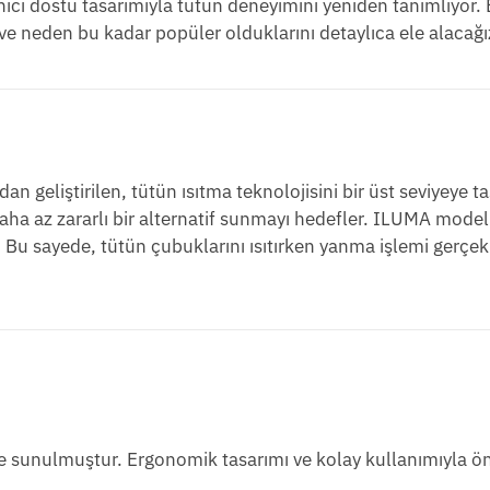
lanıcı dostu tasarımıyla tütün deneyimini yeniden tanımlıyor.
e neden bu kadar popüler olduklarını detaylıca ele alacağı
dan geliştirilen, tütün ısıtma teknolojisini bir üst seviyeye t
 daha az zararlı bir alternatif sunmayı hedefler. ILUMA modell
ır. Bu sayede, tütün çubuklarını ısıtırken yanma işlemi gerçe
e sunulmuştur. Ergonomik tasarımı ve kolay kullanımıyla ön