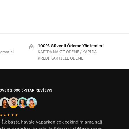
100% Güvenli Ödeme Yöntemleri
arantisi
KAPIDA NAKİT ÖDEME / KAPIDA
KREDİ KARTI İLE ÖDEME
OVER 1,000 5-STAR REVIEWS
★★★★★
“İlk başta havale yaparken çok çekindim ama sağ