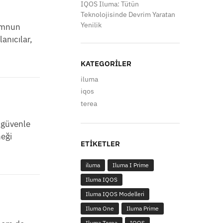
IQOS Iluma: Tütün
Teknolojisinde Devrim Yaratan
Yenilik
memnun
anıcılar,
KATEGORILER
iluma
iqos
terea
 güvenle
neği
ETIKETLER
iluma
Iluma I Prime
Iluma IQOS
Iluma IQOS Modelleri
Iluma One
Iluma Prime
Iluma Terea
IQOS