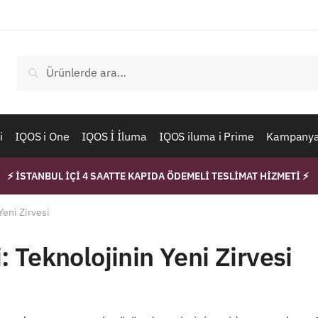
Ara:
Ara
i
IQOS i One
IQOS İ İluma
IQOS iluma i Prime
Kampanyal
⚡ İSTANBUL İÇİ 4 SAATTE KAPIDA ÖDEMELİ TESLİMAT HİZMETİ ⚡
eni Zirvesi
 Teknolojinin Yeni Zirvesi