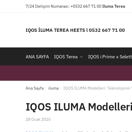
Skip
Skip
7/24 İletişim Numarası: +0532 667 71 00
Iluma
Terea
to
to
navigation
content
IQOS İLUMA TEREA HEETS l 0532 667 71 00
ANA SAYFA
IQOS Terea
IQOS i Prime x Selett
Ana Sayfa
iluma
IQOS ILUMA Modelleri: Teknolojinin Y
/
/
IQOS ILUMA Modelleri:
28 Ocak 2025