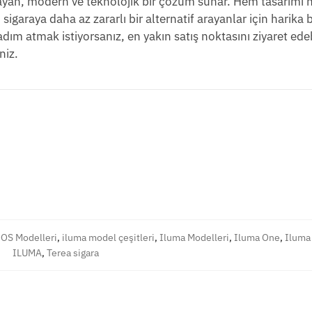
yan, modern ve teknolojik bir çözüm sunar. Hem tasarımı
igaraya daha az zararlı bir alternatif arayanlar için harika b
ım atmak istiyorsanız, en yakın satış noktasını ziyaret edeb
niz.
OS Modelleri
,
iluma model çeşitleri
,
Iluma Modelleri
,
Iluma One
,
Iluma
ILUMA
,
Terea sigara