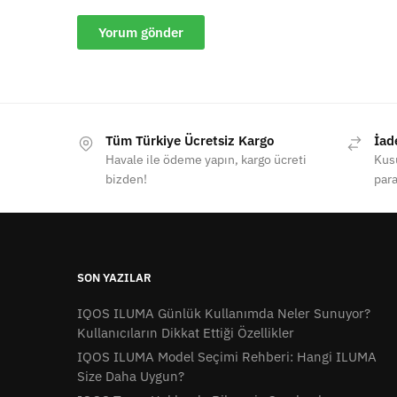
Tüm Türkiye Ücretsiz Kargo
İad
Havale ile ödeme yapın, kargo ücreti
Kusu
bizden!
para
SON YAZILAR
IQOS ILUMA Günlük Kullanımda Neler Sunuyor?
Kullanıcıların Dikkat Ettiği Özellikler
IQOS ILUMA Model Seçimi Rehberi: Hangi ILUMA
Size Daha Uygun?