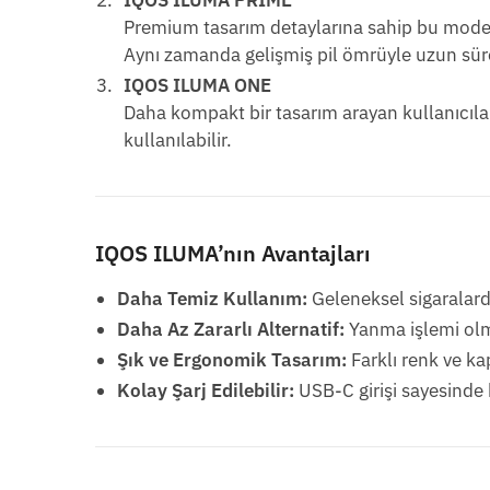
Premium tasarım detaylarına sahip bu model
Aynı zamanda gelişmiş pil ömrüyle uzun süre
IQOS ILUMA ONE
Daha kompakt bir tasarım arayan kullanıcılar i
kullanılabilir.
IQOS ILUMA’nın Avantajları
Daha Temiz Kullanım:
Geleneksel sigaralard
Daha Az Zararlı Alternatif:
Yanma işlemi olmad
Şık ve Ergonomik Tasarım:
Farklı renk ve ka
Kolay Şarj Edilebilir:
USB-C girişi sayesinde h