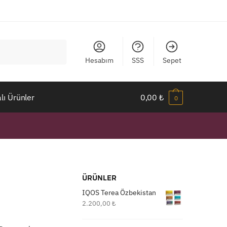
Hesabım
SSS
Sepet
ı Ürünler
0,00
₺
0
ÜRÜNLER
IQOS Terea Özbekistan
2.200,00
₺