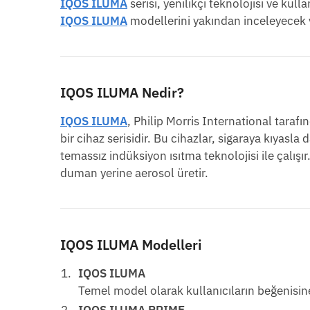
IQOS ILUMA
serisi, yenilikçi teknolojisi ve kul
IQOS ILUMA
modellerini yakından inceleyecek v
IQOS ILUMA Nedir?
IQOS ILUMA
, Philip Morris International tarafın
bir cihaz serisidir. Bu cihazlar, sigaraya kıyasla
temassız indüksiyon ısıtma teknolojisi ile çalış
duman yerine aerosol üretir.
IQOS ILUMA Modelleri
IQOS ILUMA
Temel model olarak kullanıcıların beğenisin
IQOS ILUMA PRIME