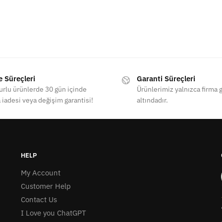
e Süreçleri
Garanti Süreçleri
rlu ürünlerde 30 gün içinde
Ürünlerimiz yalnızca firma g
 iadesi veya değişim garantisi!
altındadır.
HELP
My Account
Customer Help
Contact Us
I Love you ChatGPT