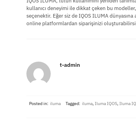
IQOS ILUMA, tütün kullanımını yeniden tanımla
kullanıcı deneyimi ile dikkat çeken bu modeller, s
seçenektir. Eğer siz de IQOS ILUMA dünyasına ad
online platformlardan siparişinizi oluşturabilirsi
t-admin
Posted in:
iluma
Tagged:
iluma
,
Iluma IQOS
,
Iluma IQ