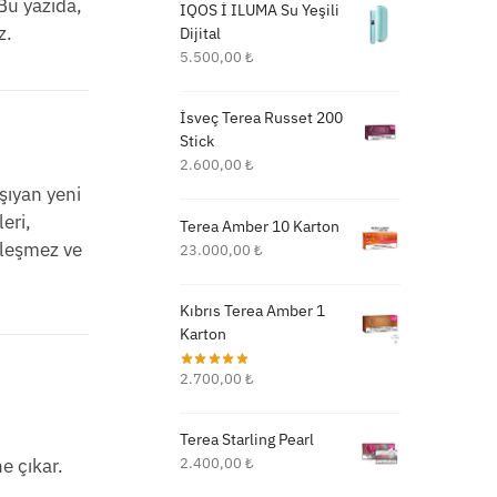
 Bu yazıda,
IQOS İ ILUMA Su Yeşili
z.
Dijital
5.500,00
₺
İsveç Terea Russet 200
Stick
2.600,00
₺
aşıyan yeni
eri,
Terea Amber 10 Karton
kleşmez ve
23.000,00
₺
Kıbrıs Terea Amber 1
Karton
2.700,00
₺
Terea Starling Pearl
e çıkar.
2.400,00
₺