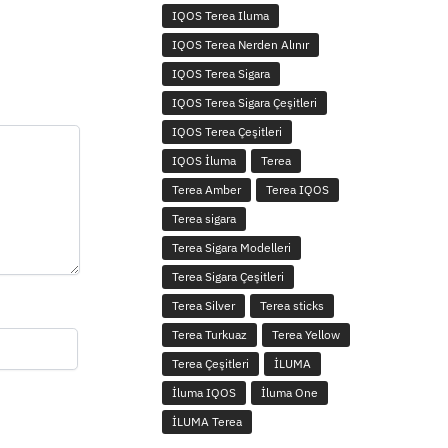
IQOS Terea Iluma
IQOS Terea Nerden Alınır
IQOS Terea Sigara
IQOS Terea Sigara Çeşitleri
IQOS Terea Çeşitleri
IQOS İluma
Terea
Terea Amber
Terea IQOS
Terea sigara
Terea Sigara Modelleri
Terea Sigara Çeşitleri
Terea Silver
Terea sticks
Terea Turkuaz
Terea Yellow
Terea Çeşitleri
İLUMA
İluma IQOS
İluma One
İLUMA Terea