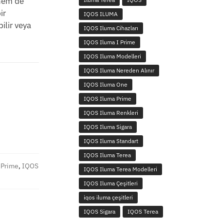
 hem de
ir
IQOS ILUMA
ilir veya
IQOS Iluma Cihazları
IQOS Iluma I Prime
IQOS Iluma Modelleri
IQOS Iluma Nereden Alınır
IQOS Iluma One
IQOS Iluma Prime
IQOS Iluma Renkleri
IQOS Iluma Sigara
IQOS Iluma Standart
IQOS Iluma Terea
 Prime
,
IQOS
IQOS Iluma Terea Modelleri
IQOS Iluma Çeşitleri
iqos iluma çeşitleri
IQOS Sigara
IQOS Terea