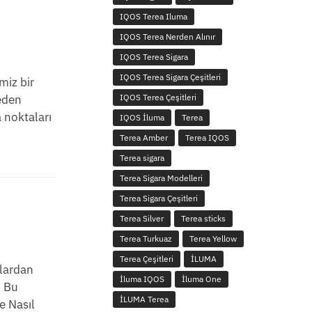
IQOS Terea Iluma
IQOS Terea Nerden Alınır
IQOS Terea Sigara
IQOS Terea Sigara Çeşitleri
miz bir
IQOS Terea Çeşitleri
 eden
a noktaları
IQOS İluma
Terea
Terea Amber
Terea IQOS
Terea sigara
Terea Sigara Modelleri
Terea Sigara Çeşitleri
Terea Silver
Terea sticks
Terea Turkuaz
Terea Yellow
Terea Çeşitleri
İLUMA
alardan
İluma IQOS
İluma One
. Bu
İLUMA Terea
e Nasıl