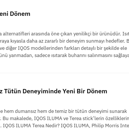
Yeni Dönem
alternatifleri arasında öne çıkan yenilikçi bir ürünüdür. Isıt
araya kıyasla daha az zararlı bir deneyim sunmayı hedefler. 
ve diğer IQOS modellerinden farkları detaylı bir şekilde ele
ünü yanmadan, sadece ısıtarak buharını salınmasını sağlay
z Tütün Deneyiminde Yeni Bir Dönem
iyle hem dumansız hem de temiz bir tütün deneyimi sunarak
or. Bu makalede, IQOS ILUMA ve Terea stick’lerin özelliklerin
ğız. IQOS ILUMA Terea Nedir? IQOS ILUMA, Philip Morris Int