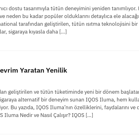
anıcı dostu tasarımıyla tütün deneyimini yeniden tanımlıyor.
e neden bu kadar popüler olduklarını detaylıca ele alacağ
onal tarafından geliştirilen, tütün ısıtma teknolojisini bir
zlar, sigaraya kıyasla daha […]
evrim Yaratan Yenilik
an geliştirilen ve tütün tüketiminde yeni bir dönem başlata
e sigaraya alternatif bir deneyim sunan IQOS Iluma, hem kul
iyor. Bu yazıda, IQOS Iluma’nın özelliklerini, faydalarını ve 
OS Iluma Nedir ve Nasıl Çalışır? IQOS […]