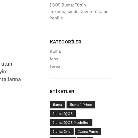
IQOS Iluma: Tütün
Teknolojisinde Devrim Yaratan
Yenilik
KATEGORILER
iluma
iqos
 Tütün
terea
eyim
tajlarına
ETIKETLER
iluma
Iluma I Prime
Iluma IQOS
Iluma IQOS Modelleri
Iluma One
Iluma Prime