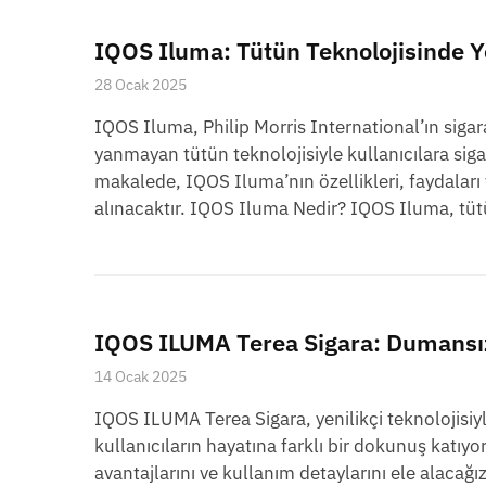
IQOS Iluma: Tütün Teknolojisinde 
28 Ocak 2025
IQOS Iluma, Philip Morris International’ın sigara 
yanmayan tütün teknolojisiyle kullanıcılara sig
makalede, IQOS Iluma’nın özellikleri, faydaları 
alınacaktır. IQOS Iluma Nedir? IQOS Iluma, tüt
IQOS ILUMA Terea Sigara: Dumansı
14 Ocak 2025
IQOS ILUMA Terea Sigara, yenilikçi teknolojis
kullanıcıların hayatına farklı bir dokunuş katıy
avantajlarını ve kullanım detaylarını ele alaca