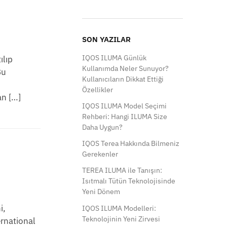
SON YAZILAR
IQOS ILUMA Günlük
ılıp
Kullanımda Neler Sunuyor?
Bu
Kullanıcıların Dikkat Ettiği
Özellikler
an […]
IQOS ILUMA Model Seçimi
Rehberi: Hangi ILUMA Size
Daha Uygun?
IQOS Terea Hakkında Bilmeniz
Gerekenler
TEREA ILUMA ile Tanışın:
Isıtmalı Tütün Teknolojisinde
Yeni Dönem
i,
IQOS ILUMA Modelleri:
Teknolojinin Yeni Zirvesi
ernational