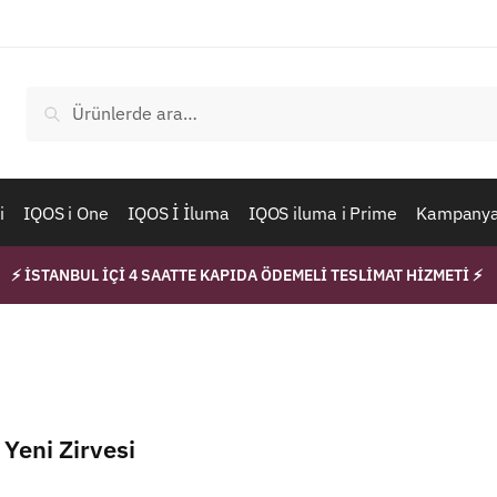
Ara:
Ara
i
IQOS i One
IQOS İ İluma
IQOS iluma i Prime
Kampanyal
⚡ İSTANBUL İÇİ 4 SAATTE KAPIDA ÖDEMELİ TESLİMAT HİZMETİ ⚡
Yeni Zirvesi