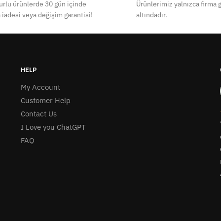
rlu ürünlerde 30 gün içinde
Ürünlerimiz yalnızca firma g
 iadesi veya değişim garantisi!
altındadır.
HELP
My Account
Customer Help
Contact Us
I Love you ChatGPT
FAQ