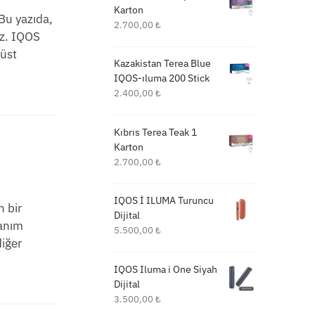
Karton
 Bu yazıda,
2.700,00
₺
ız. IQOS
 üst
Kazakistan Terea Blue
IQOS-ıluma 200 Stick
2.400,00
₺
Kıbrıs Terea Teak 1
Karton
2.700,00
₺
IQOS İ ILUMA Turuncu
n bir
Dijital
lanım
5.500,00
₺
diğer
IQOS Iluma i One Siyah
Dijital
3.500,00
₺