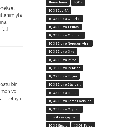
Iluma Terea
IQOS
eneksel
IQOS ILUMA
ullanımıyla
IQOS Iluma Cihazları
rına
IQOS Iluma I Prime
 […]
IQOS Iluma Modelleri
IQOS Iluma Nereden Alınır
IQOS Iluma One
IQOS Iluma Prime
IQOS Iluma Renkleri
IQOS Iluma Sigara
ostu bir
IQOS Iluma Standart
duman ve
IQOS Iluma Terea
arı detaylı
IQOS Iluma Terea Modelleri
IQOS Iluma Çeşitleri
iqos iluma çeşitleri
IQOS Sigara
IQOS Terea