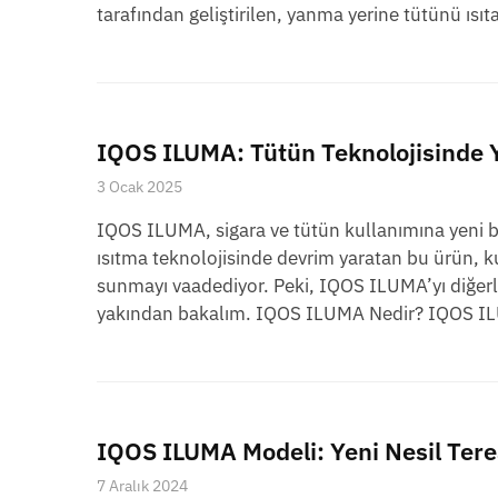
tarafından geliştirilen, yanma yerine tütünü ısıta
IQOS ILUMA: Tütün Teknolojisinde Y
3 Ocak 2025
IQOS ILUMA, sigara ve tütün kullanımına yeni bir
ısıtma teknolojisinde devrim yaratan bu ürün, 
sunmayı vaadediyor. Peki, IQOS ILUMA’yı diğerle
yakından bakalım. IQOS ILUMA Nedir? IQOS IL
IQOS ILUMA Modeli: Yeni Nesil Terea
7 Aralık 2024