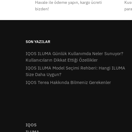
Havale ile ödeme yapın, kargo ücreti
Kusu
bizden!
para
SON YAZILAR
IQOS ILUMA Günlük Kullanımda Neler Sunuyor?
Kullanıcıların Dikkat Ettiği Özellikler
IQOS ILUMA Model Seçimi Rehberi: Hangi ILUMA
Size Daha Uygun?
IQOS Terea Hakkında Bilmeniz Gerekenler
IQOS
ILUMA