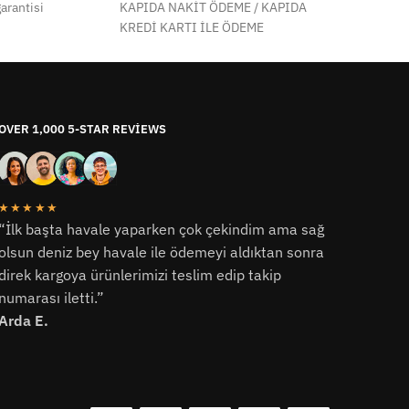
arantisi
KAPIDA NAKİT ÖDEME / KAPIDA
KREDİ KARTI İLE ÖDEME
OVER 1,000 5-STAR REVIEWS
★★★★★
“İlk başta havale yaparken çok çekindim ama sağ
olsun deniz bey havale ile ödemeyi aldıktan sonra
direk kargoya ürünlerimizi teslim edip takip
numarası iletti.”
Arda E.