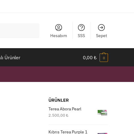
Hesabım
SSS
Sepet
ı Ürünler
0,00
₺
0
ÜRÜNLER
Terea Abora Pearl
2.500,00
₺
Kıbrıs Terea Purple 1