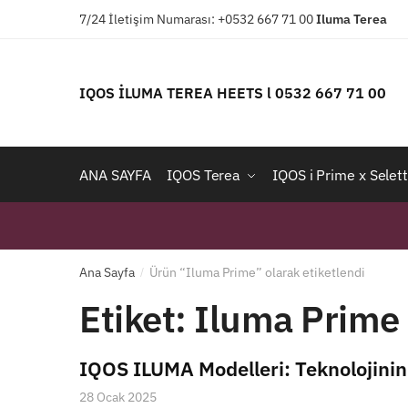
Skip
Skip
7/24 İletişim Numarası: +0532 667 71 00
Iluma
Terea
to
to
navigation
content
IQOS İLUMA TEREA HEETS l 0532 667 71 00
ANA SAYFA
IQOS Terea
IQOS i Prime x Selett
Ana Sayfa
Ürün “Iluma Prime” olarak etiketlendi
/
Etiket:
Iluma Prime
IQOS ILUMA Modelleri: Teknolojinin 
28 Ocak 2025