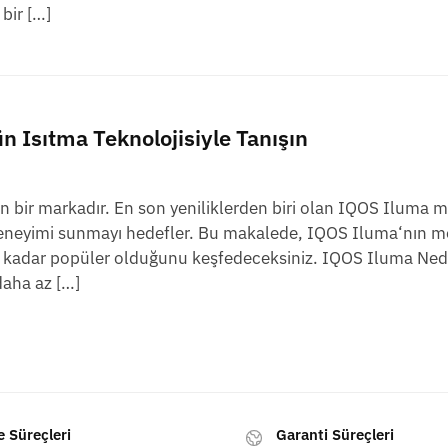
bir […]
n Isıtma Teknolojisiyle Tanışın
n bir markadır. En son yeniliklerden biri olan IQOS Iluma m
n deneyimi sunmayı hedefler. Bu makalede, IQOS Iluma‘nın mo
n bu kadar popüler olduğunu keşfedeceksiniz. IQOS Iluma Ne
daha az […]
e Süreçleri
Garanti Süreçleri