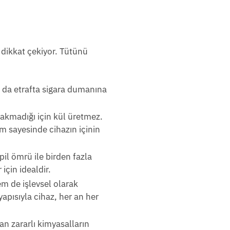
la dikkat çekiyor. Tütünü
u da etrafta sigara dumanına
yakmadığı için kül üretmez.
em sayesinde cihazın içinin
pil ömrü ile birden fazla
için idealdir.
em de işlevsel olarak
apısıyla cihaz, her an her
n zararlı kimyasalların