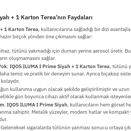
ah + 1 Karton Terea’nın Faydaları
+ 1 Karton Terea
, kullanıcılarına sağladığı bir dizi avantaj
ihazın birçok yönden öne çıkmasını sağlar:
Cihaz, tütünü yakmadığı için duman yerine aerosol üretir. B
arın oluşmamasını sağlar.
Yok
:
IQOS ILUMA I Prime Siyah + 1 Karton Terea
, tütünü 
 daha temiz ve pratik bir deneyim sunar. Ayrıca bıçaksız sist
kolaydır.
oğun kullanıma uygun olacak şekilde geliştirilmiştir ve uzun 
zellikle gün boyunca cihazı aktif olarak kullanmak isteyenler 
ım
:
IQOS ILUMA I Prime Siyah
, kullanıcıların hem görsel h
ıma sahiptir. Metalik yüzeyler, modern hatlar ve kompakt y
dur.
: Geleneksel sigaralarda tütünün yanması sonucu ortaya çıka