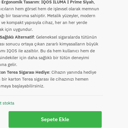
e Ergonomik Tasarım
:
IQOS ILUMA I Prime Siyah
,
nıcıların hem görsel hem de işlevsel olarak memnun
ğı bir tasarıma sahiptir. Metalik yüzeyler, modern
r ve kompakt yapısıyla cihaz, her an her yerde
ak için uygundur.
ağlıklı Alternatif
: Geleneksel sigaralarda tütünün
sı sonucu ortaya çıkan zararlı kimyasalların büyük
smı IQOS ile azaltılır. Bu da hem kullanıcı hem de
indekiler için daha sağlıklı bir tütün deneyimi
na gelir.
ton Terea Sigarası Hediye
: Cihazın yanında hediye
 bir karton Terea sigarası ile cihazınızı hemen
nmaya başlayabilirsiniz.
t stokta
Sepete Ekle