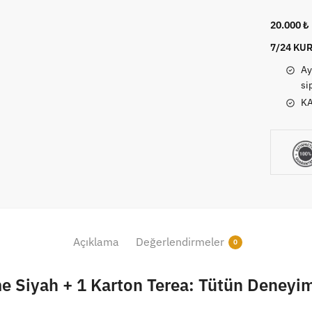
I
Prime
20.000 
Siyah+
7/24 KUR
1
Ay
Karton
si
Terea
KA
adet
Açıklama
Değerlendirmeler
0
 Siyah + 1 Karton Terea: Tütün Deneyim