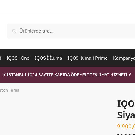
Ara:
Ara
i
IQOS i One
IQOS İ İluma
IQOS iluma i Prime
Kampanyal
⚡ İSTANBUL İÇİ 4 SAATTE KAPIDA ÖDEMELİ TESLİMAT HİZMETİ ⚡
rton Terea
IQO
Siy
9.900,