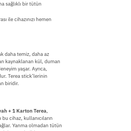
a sağlıklı bir tütün
ası ile cihazınızı hemen
k daha temiz, daha az
adan kaynaklanan kül, duman
eneyim yaşar. Ayrıca,
r. Terea stick’lerinin
 biridir.
yah + 1 Karton Terea
,
n bu cihaz, kullanıcıların
sağlar. Yanma olmadan tütün