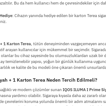
zaltılır. Bu da hem kullanıcı hem de çevresindekiler için dah
 Hediye
: Cihazın yanında hediye edilen bir karton Terea sigar
niz.
+ 1 Karton Terea
, tütün deneyiminden vazgeçemeyen anca
natif arayan kullanıcılar için mükemmel bir seçimdir. Sigar
 olanlar bu cihaz sayesinde bu olumsuzluklardan uzak bir d
ay temizlenebilir yapısı, yoğun bir günlük kullanıma uygundu
rlılık ve kalite de bu modeli öne çıkaran önemli unsurlardan
yah + 1 Karton Terea Neden Tercih Edilmeli?
a sağlıklı ve modern çözümler sunan
IQOS ILUMA I Prime Si
masına yardımcı olabilir. Sigaraya kıyasla daha az zararlı ola
 de çevrelerini koruma yolunda önemli bir adım atmalarını 