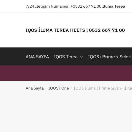
Skip
Skip
7/24 İletişim Numarası: +0532 667 71 00
Iluma
Terea
to
to
navigation
content
IQOS İLUMA TEREA HEETS l 0532 667 71 00
ANA SAYFA
IQOS Terea
IQOS i Prime x Selett
Ana Sayfa
IQOS i One
IQOS Iluma I Prime Siyah+ 1 Ka
/
/