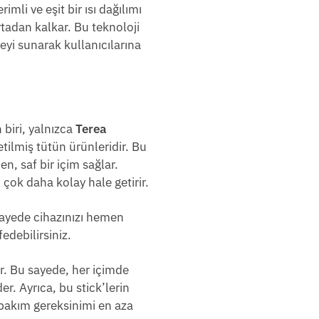
mli ve eşit bir ısı dağılımı
tadan kalkar. Bu teknoloji
teyi sunarak kullanıcılarına
 biri, yalnızca
Terea
etilmiş tütün ürünleridir. Bu
n, saf bir içim sağlar.
 çok daha kolay hale getirir.
 sayede cihazınızı hemen
edebilirsiniz.
ir. Bu sayede, her içimde
er. Ayrıca, bu stick’lerin
 bakım gereksinimi en aza