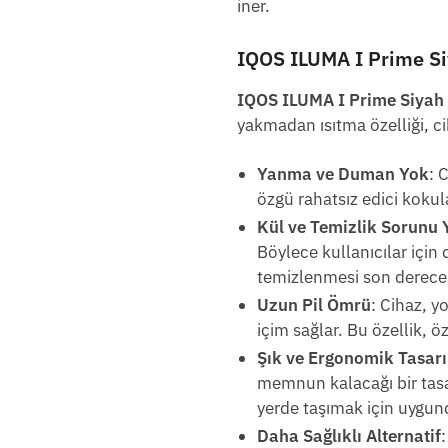
iner.
IQOS ILUMA I Prime Siy
IQOS ILUMA I Prime Siyah 
yakmadan ısıtma özelliği, c
Yanma ve Duman Yok
: 
özgü rahatsız edici kokul
Kül ve Temizlik Sorunu 
Böylece kullanıcılar için
temizlenmesi son derece 
Uzun Pil Ömrü
: Cihaz, y
içim sağlar. Bu özellik, ö
Şık ve Ergonomik Tasar
memnun kalacağı bir tasar
yerde taşımak için uygun
Daha Sağlıklı Alternatif