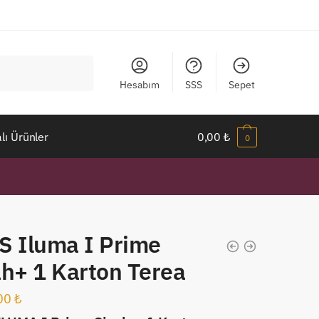
Hesabım
SSS
Sepet
ı Ürünler
0,00
₺
0
S Iluma I Prime
ah+ 1 Karton Terea
00
₺