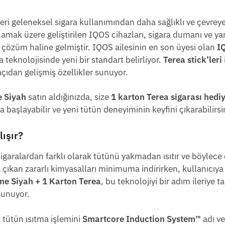
i geleneksel sigara kullanımından daha sağlıklı ve çevreye 
ılamak üzere geliştirilen IQOS cihazları, sigara dumanı ve
r çözüm haline gelmiştir. IQOS ailesinin en son üyesi olan
I
a teknolojisinde yeni bir standart belirliyor.
Terea stick’leri
çıdan gelişmiş özellikler sunuyor.
 Siyah
satın aldığınızda, size
1 karton Terea sigarası hedi
başlayabilir ve yeni tütün deneyiminin keyfini çıkarabilirsi
ışır?
igaralardan farklı olarak tütünü yakmadan ısıtır ve böylece
çıkan zararlı kimyasalları minimuma indirirken, kullanıcıya
me Siyah + 1 Karton Terea
, bu teknolojiyi bir adım ileriye t
sunuyor.
, tütün ısıtma işlemini
Smartcore Induction System™
adı ve