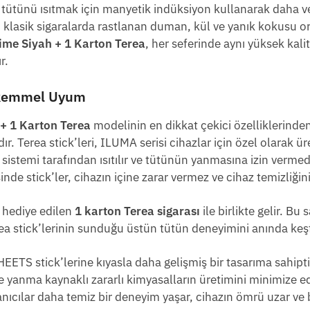
, tütünü ısıtmak için manyetik indüksiyon kullanarak daha veri
, klasik sigaralarda rastlanan duman, kül ve yanık kokusu or
ime Siyah + 1 Karton Terea
, her seferinde aynı yüksek kali
r.
Mükemmel Uyum
+ 1 Karton Terea
modelinin en dikkat çekici özelliklerinden
r. Terea stick’leri, ILUMA serisi cihazlar için özel olarak ür
 sistemi tarafından ısıtılır ve tütünün yanmasına izin vermede
nde stick’ler, cihazın içine zarar vermez ve cihaz temizliğini
, hediye edilen
1 karton Terea sigarası
ile birlikte gelir. Bu
rea stick’lerinin sunduğu üstün tütün deneyimini anında keşf
 HEETS stick’lerine kıyasla daha gelişmiş bir tasarıma sahipt
ve yanma kaynaklı zararlı kimyasalların üretimini minimize ed
anıcılar daha temiz bir deneyim yaşar, cihazın ömrü uzar ve