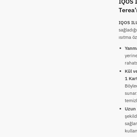
IQOS I
Terea’
IQOS ILU
sağladığ
ısıtma öz
Yanm
yerin
rahat
Kül v
1 Kar
Böyle
sunar
temiz
Uzun 
şekild
sağlar
kullan