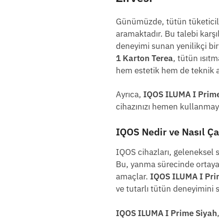
Günümüzde, tütün tüketiciler
aramaktadır. Bu talebi karş
deneyimi sunan yenilikçi bi
1 Karton Terea
, tütün ısıtm
hem estetik hem de teknik a
Ayrıca,
IQOS ILUMA I Prime
cihazınızı hemen kullanmaya 
IQOS Nedir ve Nasıl Çal
IQOS cihazları, geleneksel s
Bu, yanma sürecinde ortaya 
amaçlar.
IQOS ILUMA I Pri
ve tutarlı tütün deneyimini 
IQOS ILUMA I Prime Siyah