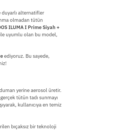
duyarlı alternatifler
 yanma olmadan tütün
QOS ILUMA I Prime Siyah +
ile uyumlu olan bu model,
ye
ediyoruz. Bu sayede,
niz!
 duman yerine aerosol üretir.
 gerçek tütün tadı sunmayı
aşıyarak, kullanıcıya en temiz
rilen bıçaksız bir teknoloji