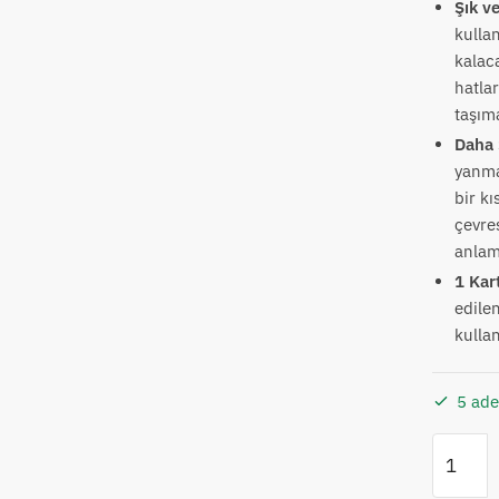
Şık v
kulla
kalaca
hatla
taşım
Daha S
yanma
bir kı
çevres
anlamı
1 Kar
edilen
kulla
5 ade
IQOS
Iluma