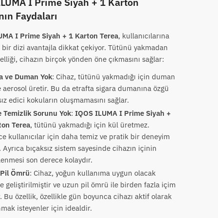
LUMA I Prime Siyah + 1 Karton
nın Faydaları
MA I Prime Siyah + 1 Karton Terea
, kullanıcılarına
ı bir dizi avantajla dikkat çekiyor. Tütünü yakmadan
elliği, cihazın birçok yönden öne çıkmasını sağlar:
a ve Duman Yok
: Cihaz, tütünü yakmadığı için duman
e aerosol üretir. Bu da etrafta sigara dumanına özgü
sız edici kokuların oluşmamasını sağlar.
e Temizlik Sorunu Yok
:
IQOS ILUMA I Prime Siyah +
ton Terea
, tütünü yakmadığı için kül üretmez.
ce kullanıcılar için daha temiz ve pratik bir deneyim
. Ayrıca bıçaksız sistem sayesinde cihazın içinin
lenmesi son derece kolaydır.
Pil Ömrü
: Cihaz, yoğun kullanıma uygun olacak
e geliştirilmiştir ve uzun pil ömrü ile birden fazla içim
. Bu özellik, özellikle gün boyunca cihazı aktif olarak
mak isteyenler için idealdir.