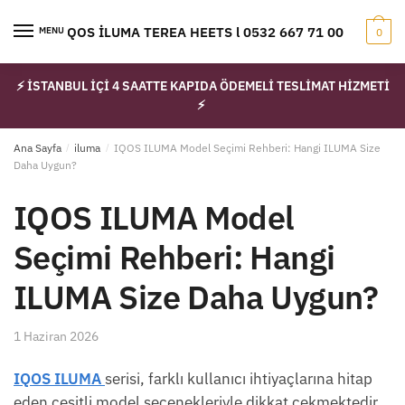
Skip
Skip
to
to
IQOS İLUMA TEREA HEETS l 0532 667 71 00
MENU
0
navigation
content
⚡ İSTANBUL İÇİ 4 SAATTE KAPIDA ÖDEMELİ TESLİMAT HİZMETİ
⚡
Ana Sayfa
/
iluma
/
IQOS ILUMA Model Seçimi Rehberi: Hangi ILUMA Size
Daha Uygun?
IQOS ILUMA Model
Seçimi Rehberi: Hangi
ILUMA Size Daha Uygun?
1 Haziran 2026
IQOS ILUMA
serisi, farklı kullanıcı ihtiyaçlarına hitap
eden çeşitli model seçenekleriyle dikkat çekmektedir.