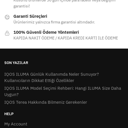
Kusurlu ürünlerde 30 gün içinde para iadesi veya değişim
garantisi!
Garanti Süreçleri
Ürünlerimiz yalnızca firma garantisi altındadır.
100% Güvenli Ödeme Yöntemleri
KAPIDA NAKİT ÖDEME / KAPIDA KREDİ KARTI İLE ÖDEME
SON YAZILAR
IQOS ILUMA Günlük Kullanımda Neler Sunuyor?
Kullanıcıların Dikkat Ettiği Özellikler
IQOS ILUMA Model Seçimi Rehberi: Hangi ILUMA Size Daha
Uygun?
IQOS Terea Hakkında Bilmeniz Gerekenler
HELP
My Account