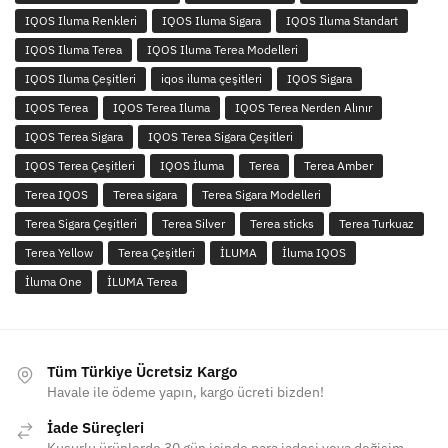
IQOS Iluma Renkleri
IQOS Iluma Sigara
IQOS Iluma Standart
IQOS Iluma Terea
IQOS Iluma Terea Modelleri
IQOS Iluma Çeşitleri
iqos iluma çeşitleri
IQOS Sigara
IQOS Terea
IQOS Terea Iluma
IQOS Terea Nerden Alınır
IQOS Terea Sigara
IQOS Terea Sigara Çeşitleri
IQOS Terea Çeşitleri
IQOS İluma
Terea
Terea Amber
Terea IQOS
Terea sigara
Terea Sigara Modelleri
Terea Sigara Çeşitleri
Terea Silver
Terea sticks
Terea Turkuaz
Terea Yellow
Terea Çeşitleri
İLUMA
İluma IQOS
İluma One
İLUMA Terea
Tüm Türkiye Ücretsiz Kargo
Havale ile ödeme yapın, kargo ücreti bizden!
İade Süreçleri