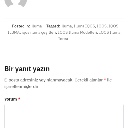
Posted in:
iluma
Tagged:
iluma
,
Iluma IQOS
,
IQOS
,
IQOS
ILUMA
,
iqos iluma çeşitleri
,
IQOS Iluma Modelleri
,
IQOS Iluma
Terea
Bir yanıt yazın
E-posta adresiniz yayınlanmayacak.
Gerekli alanlar
*
ile
işaretlenmişlerdir
Yorum
*