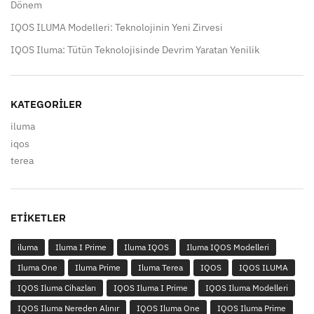
Dönem
IQOS ILUMA Modelleri: Teknolojinin Yeni Zirvesi
IQOS Iluma: Tütün Teknolojisinde Devrim Yaratan Yenilik
KATEGORILER
iluma
iqos
terea
ETIKETLER
iluma
Iluma I Prime
Iluma IQOS
Iluma IQOS Modelleri
Iluma One
Iluma Prime
Iluma Terea
IQOS
IQOS ILUMA
IQOS Iluma Cihazları
IQOS Iluma I Prime
IQOS Iluma Modelleri
IQOS Iluma Nereden Alınır
IQOS Iluma One
IQOS Iluma Prime