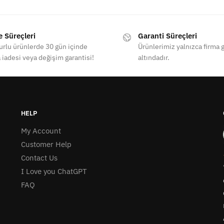
e Süreçleri
Garanti Süreçleri
rlu ürünlerde 30 gün içinde
Ürünlerimiz yalnızca firma g
 iadesi veya değişim garantisi!
altındadır.
HELP
My Account
Customer Help
Contact Us
I Love you ChatGPT
FAQ