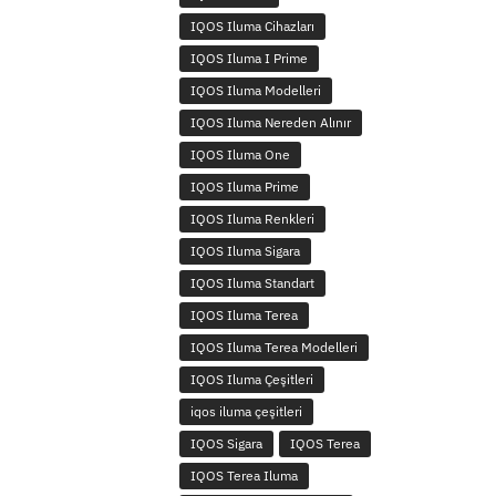
IQOS Iluma Cihazları
IQOS Iluma I Prime
IQOS Iluma Modelleri
IQOS Iluma Nereden Alınır
IQOS Iluma One
IQOS Iluma Prime
IQOS Iluma Renkleri
IQOS Iluma Sigara
IQOS Iluma Standart
IQOS Iluma Terea
IQOS Iluma Terea Modelleri
IQOS Iluma Çeşitleri
iqos iluma çeşitleri
IQOS Sigara
IQOS Terea
IQOS Terea Iluma