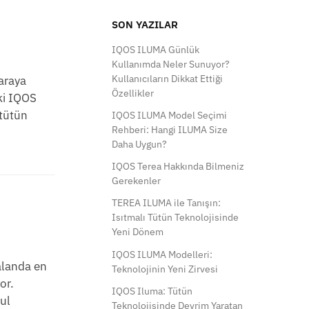
SON YAZILAR
IQOS ILUMA Günlük
Kullanımda Neler Sunuyor?
Kullanıcıların Dikkat Ettiği
araya
Özellikler
aki IQOS
 tütün
IQOS ILUMA Model Seçimi
Rehberi: Hangi ILUMA Size
Daha Uygun?
IQOS Terea Hakkında Bilmeniz
Gerekenler
TEREA ILUMA ile Tanışın:
Isıtmalı Tütün Teknolojisinde
Yeni Dönem
IQOS ILUMA Modelleri:
 alanda en
Teknolojinin Yeni Zirvesi
or.
IQOS Iluma: Tütün
bul
Teknolojisinde Devrim Yaratan