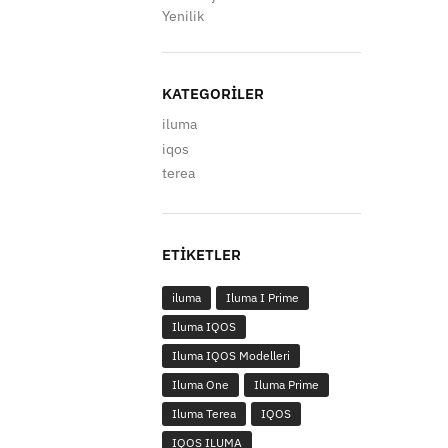
Yenilik
KATEGORILER
iluma
iqos
terea
ETIKETLER
iluma
Iluma I Prime
Iluma IQOS
Iluma IQOS Modelleri
Iluma One
Iluma Prime
Iluma Terea
IQOS
IQOS ILUMA