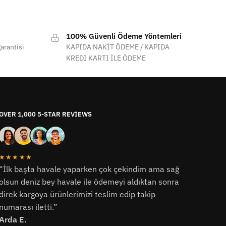
100% Güvenli Ödeme Yöntemleri
arantisi
KAPIDA NAKİT ÖDEME / KAPIDA
KREDİ KARTI İLE ÖDEME
OVER 1,000 5-STAR REVIEWS
★★★★★
“İlk başta havale yaparken çok çekindim ama sağ
olsun deniz bey havale ile ödemeyi aldıktan sonra
direk kargoya ürünlerimizi teslim edip takip
numarası iletti.”
Arda E.