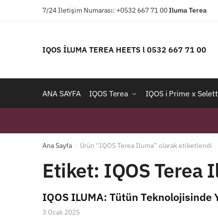
Skip
Skip
7/24 İletişim Numarası: +0532 667 71 00
Iluma
Terea
to
to
navigation
content
IQOS İLUMA TEREA HEETS l 0532 667 71 00
ANA SAYFA
IQOS Terea
IQOS i Prime x Selett
Ana Sayfa
Ürün “IQOS Terea Iluma” olarak etiketlendi
/
Etiket:
IQOS Terea 
IQOS ILUMA: Tütün Teknolojisinde Y
3 Ocak 2025