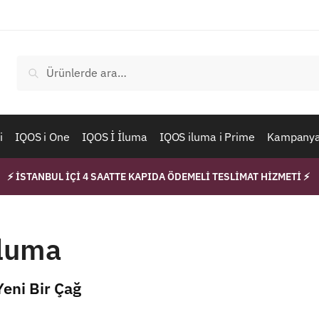
Ara:
Ara
i
IQOS i One
IQOS İ İluma
IQOS iluma i Prime
Kampanyal
⚡ İSTANBUL İÇİ 4 SAATTE KAPIDA ÖDEMELİ TESLİMAT HİZMETİ ⚡
Iluma
eni Bir Çağ