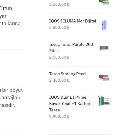
2.500,00
₺
 Tütün
eyim
IQOS İ ILUMA Mor Dijital
tajlarına
5.500,00
₺
İsveç Terea Purple 200
Stick
2.600,00
₺
Terea Starling Pearl
2.400,00
₺
 bir boyut
antajları
IQOS Iluma I Prime
Kavak Yeşili+1 Karton
azıdır.
Terea
9.900,00
₺