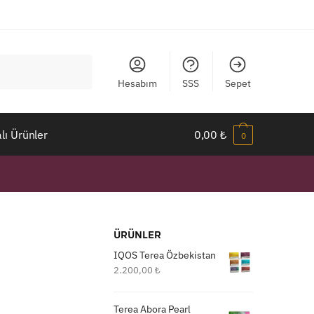
Hesabım
SSS
Sepet
ı Ürünler
0,00
₺
0
ÜRÜNLER
IQOS Terea Özbekistan
2.200,00
₺
Terea Abora Pearl