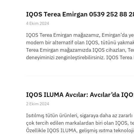
IQOS Terea Emirgan 0539 252 88 28
4 Ekim 2024
IQOS Terea Emirgan mağazamız, Emirgan’da yeni
modern bir alternatif olan IQOS, tütünü yakmak 
Terea Emirgan mağazamızda IQOS cihazları, Terea 
deneyiminizi zenginleştirebilirsiniz. IQOS Ter
IQOS ILUMA Avcılar: Avcılar’da IQO
2 Ekim 2024
Isıtılmış tütün ürünleri, sigaraya daha az zararl
çok tercih edilen markalardan biri olan IQOS, tekn
Özellikle IQOS ILUMA, gelişmiş ısıtma teknolojisi