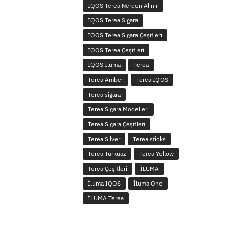
IQOS Terea Nerden Alınır
IQOS Terea Sigara
IQOS Terea Sigara Çeşitleri
IQOS Terea Çeşitleri
IQOS İluma
Terea
Terea Amber
Terea IQOS
Terea sigara
Terea Sigara Modelleri
Terea Sigara Çeşitleri
Terea Silver
Terea sticks
Terea Turkuaz
Terea Yellow
Terea Çeşitleri
İLUMA
İluma IQOS
İluma One
İLUMA Terea