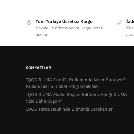
Tüm Türkiye Ücretsiz Kargo
İad
Havale ile ödeme yapın, kargo ücreti
Kusu
bizden!
para
SON YAZILAR
IQOS ILUMA Günlük Kullanımda Neler Sunuyor?
Kullanıcıların Dikkat Ettiği Özellikler
IQOS ILUMA Model Seçimi Rehberi: Hangi ILUMA
Size Daha Uygun?
IQOS Terea Hakkında Bilmeniz Gerekenler