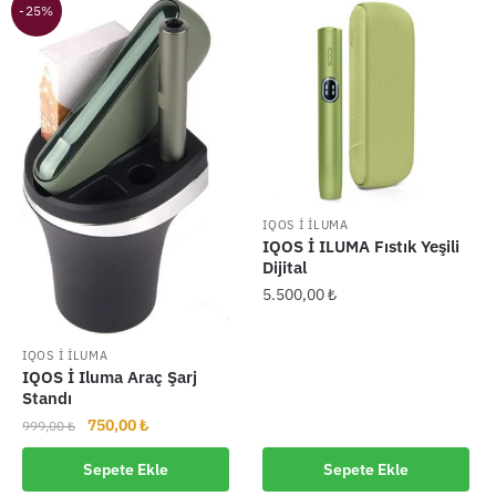
-25%
IQOS İ İLUMA
IQOS İ ILUMA Fıstık Yeşili
Dijital
5.500,00
₺
IQOS İ İLUMA
IQOS İ Iluma Araç Şarj
Standı
Orijinal
Şu
750,00
₺
999,00
₺
fiyat:
andaki
Sepete Ekle
Sepete Ekle
999,00 ₺.
fiyat: