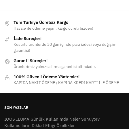
Tüm Türkiye Ücretsiz Kargo
Havale ile ödeme yapın, kargo ücreti bizden!
İade Süreçleri
Kusurlu ürünlerde 30 gün içinde para iadesi veya değişim
garantisi!
Garanti Süreçleri
Ürünlerimiz yalnızca firma garantisi altındadır.
100% Güvenli Ödeme Yöntemleri
KAPIDA NAKİT ÖDEME / KAPIDA KREDİ KARTI İLE ÖDEME
SON YAZILAR
IQOS ILUMA Günlük Kullanımda Neler Sunuyor?
Kullanıcıların Dikkat Ettiği Özellikler