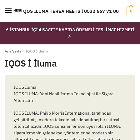
Skip
Skip
to
to
IQOS İLUMA TEREA HEETS l 0532 667 71 00
MENU
0
navigation
content
⚡ İSTANBUL İÇİ 4 SAATTE KAPIDA ÖDEMELİ TESLİMAT HİZMETİ
⚡
Ana Sayfa
/
IQOS İ İluma
IQOS İ İluma
IQOS İluma
IQOS ILUMA: Yeni Nesil Isıtma Teknolojisi ile Sigara
Alternatifi
IQOS ILUMA, Philip Morris International tarafından
geliştirilmiş, modern teknolojiyle donatılmış bir ısıtmalı
tütün cihazıdır. IQOS serisinin en son üyesi olan ILUMA,
sigara içmenin geleneksel yöntemlerine modern bir
alternatif sunar. Bu yeni nesil cihaz, kullanıcılarına daha