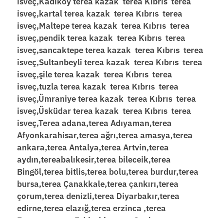
isveç,Kadıköy terea kazak terea Kıbrıs terea
isveç,kartal terea kazak terea Kıbrıs terea
isveç,Maltepe terea kazak terea Kıbrıs terea
isveç,pendik terea kazak terea Kıbrıs terea
isveç,sancaktepe terea kazak terea Kıbrıs terea
isveç,Sultanbeyli terea kazak terea Kıbrıs terea
isveç,şile terea kazak terea Kıbrıs terea
isveç,tuzla terea kazak terea Kıbrıs terea
isveç,Ümraniye terea kazak terea Kıbrıs terea
isveç,Üsküdar terea kazak terea Kıbrıs terea
isveç,Terea adana,terea Adıyaman,terea
Afyonkarahisar,terea ağrı,terea amasya,terea
ankara,terea Antalya,terea Artvin,terea
aydın,tereabalıkesir,terea bileceik,terea
Bingöl,terea bitlis,terea bolu,terea burdur,terea
bursa,terea Çanakkale,terea çankırı,terea
çorum,terea denizli,terea Diyarbakır,terea
edirne,terea elazığ,terea erzinca ,terea