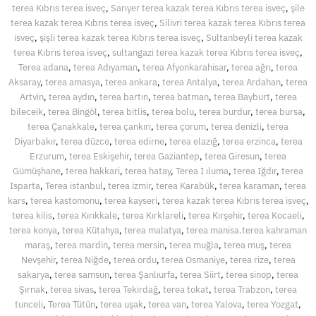
terea Kıbrıs terea isveç
,
Sarıyer terea kazak terea Kıbrıs terea isveç
,
şile
terea kazak terea Kıbrıs terea isveç
,
Silivri terea kazak terea Kıbrıs terea
isveç
,
şişli terea kazak terea Kıbrıs terea isveç
,
Sultanbeyli terea kazak
terea Kıbrıs terea isveç
,
sultangazi terea kazak terea Kıbrıs terea isveç
,
Terea adana
,
terea Adıyaman
,
terea Afyonkarahisar
,
terea ağrı
,
terea
Aksaray
,
terea amasya
,
terea ankara
,
terea Antalya
,
terea Ardahan
,
terea
Artvin
,
terea aydın
,
terea bartın
,
terea batman
,
terea Bayburt
,
terea
bileceik
,
terea Bingöl
,
terea bitlis
,
terea bolu
,
terea burdur
,
terea bursa
,
terea Çanakkale
,
terea çankırı
,
terea çorum
,
terea denizli
,
terea
Diyarbakır
,
terea düzce
,
terea edirne
,
terea elazığ
,
terea erzinca
,
terea
Erzurum
,
terea Eskişehir
,
terea Gaziantep
,
terea Giresun
,
terea
Gümüşhane
,
terea hakkari
,
terea hatay
,
Terea İ ıluma
,
terea Iğdır
,
terea
Isparta
,
Terea istanbul
,
terea izmir
,
terea Karabük
,
terea karaman
,
terea
kars
,
terea kastomonu
,
terea kayseri
,
terea kazak terea Kıbrıs terea isveç
,
terea kilis
,
terea Kırıkkale
,
terea Kırklareli
,
terea Kırşehir
,
terea Kocaeli
,
terea konya
,
terea Kütahya
,
terea malatya
,
terea manisa.terea kahraman
maraş
,
terea mardin
,
terea mersin
,
terea muğla
,
terea muş
,
terea
Nevşehir
,
terea Niğde
,
terea ordu
,
terea Osmaniye
,
terea rize
,
terea
sakarya
,
terea samsun
,
terea Şanlıurfa
,
terea Siirt
,
terea sinop
,
terea
Şırnak
,
terea sivas
,
terea Tekirdağ
,
terea tokat
,
terea Trabzon
,
terea
tunceli
,
Terea Tütün
,
terea uşak
,
terea van
,
terea Yalova
,
terea Yozgat
,