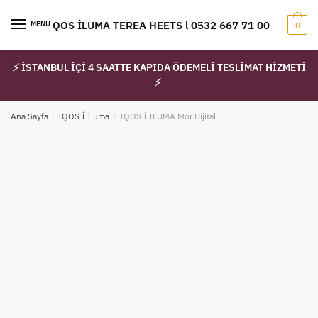
Skip
Skip
to
to
IQOS İLUMA TEREA HEETS l 0532 667 71 00
MENU
0
navigation
content
⚡ İSTANBUL İÇİ 4 SAATTE KAPIDA ÖDEMELİ TESLİMAT HİZMETİ
⚡
Ana Sayfa
/
IQOS İ İluma
/
IQOS İ ILUMA Mor Dijital