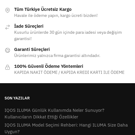
varyasyonu
var.
Tüm Türkiye Ücretsiz Kargo
Havale ile ödeme yapın, kargo ücreti bizden!
Seçenekler
ürün
İade Süreçleri
sayfasından
Kusurlu ürünlerde 30 gün içinde para iadesi veya değişim
seçilebilir
garantisi!
Garanti Süreçleri
Ürünlerimiz yalnızca firma garantisi altındadır.
100% Güvenli Ödeme Yöntemleri
KAPIDA NAKİT ÖDEME / KAPIDA KREDİ KARTI İLE ÖDEME
SON YAZILAR
IQOS ILUMA Günlük Kullanımda Neler Sunuyor?
Kullanıcıların Dikkat Ettiği Özellikler
IQOS ILUMA Model Seçimi Rehberi: Hangi ILUMA Size Daha
Uygun?