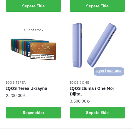
Sepete Ekle
Sepete Ekle
Out of stock
IQOS TEREA
IQOS I ONE
IQOS Terea Ukrayna
IQOS Iluma i One Mor
Dijital
2.200,00
₺
3.500,00
₺
Bu
ürünün
Seçenekler
Sepete Ekle
birden
fazla