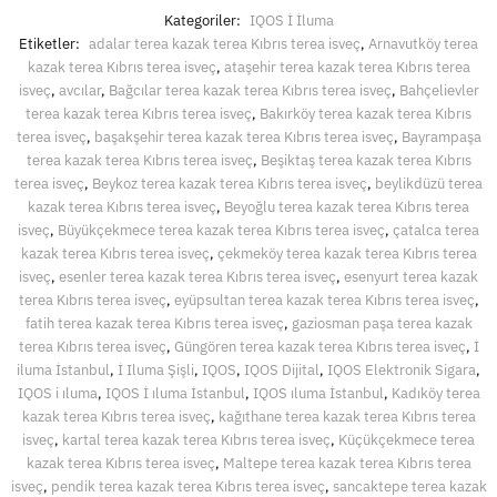
Kategoriler:
IQOS İ İluma
Etiketler:
adalar terea kazak terea Kıbrıs terea isveç
,
Arnavutköy terea
kazak terea Kıbrıs terea isveç
,
ataşehir terea kazak terea Kıbrıs terea
isveç
,
avcılar
,
Bağcılar terea kazak terea Kıbrıs terea isveç
,
Bahçelievler
terea kazak terea Kıbrıs terea isveç
,
Bakırköy terea kazak terea Kıbrıs
terea isveç
,
başakşehir terea kazak terea Kıbrıs terea isveç
,
Bayrampaşa
terea kazak terea Kıbrıs terea isveç
,
Beşiktaş terea kazak terea Kıbrıs
terea isveç
,
Beykoz terea kazak terea Kıbrıs terea isveç
,
beylikdüzü terea
kazak terea Kıbrıs terea isveç
,
Beyoğlu terea kazak terea Kıbrıs terea
isveç
,
Büyükçekmece terea kazak terea Kıbrıs terea isveç
,
çatalca terea
kazak terea Kıbrıs terea isveç
,
çekmeköy terea kazak terea Kıbrıs terea
isveç
,
esenler terea kazak terea Kıbrıs terea isveç
,
esenyurt terea kazak
terea Kıbrıs terea isveç
,
eyüpsultan terea kazak terea Kıbrıs terea isveç
,
fatih terea kazak terea Kıbrıs terea isveç
,
gaziosman paşa terea kazak
terea Kıbrıs terea isveç
,
Güngören terea kazak terea Kıbrıs terea isveç
,
İ
iluma İstanbul
,
İ Iluma Şişli
,
IQOS
,
IQOS Dijital
,
IQOS Elektronik Sigara
,
IQOS i ıluma
,
IQOS İ ıluma İstanbul
,
IQOS ıluma İstanbul
,
Kadıköy terea
kazak terea Kıbrıs terea isveç
,
kağıthane terea kazak terea Kıbrıs terea
isveç
,
kartal terea kazak terea Kıbrıs terea isveç
,
Küçükçekmece terea
kazak terea Kıbrıs terea isveç
,
Maltepe terea kazak terea Kıbrıs terea
isveç
,
pendik terea kazak terea Kıbrıs terea isveç
,
sancaktepe terea kazak