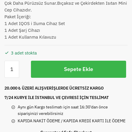
Çok Daha Pürüzsüz Sunar.Bıçaksız ve Çekirdekten Isıtan Mini
Cep Cihazıdır.
Paket İçeriği:
1 Adet IQOS i Iluma Cihaz Set
1 Adet Şarj Cihazı
1 Adet Kullanma Kılavuzu
3 adet stokta
IQOS
Sepete Ekle
İ
ILUMA
Mor
20.000 ₺ ÜZERİ ALIŞVERİŞLERDE ÜCRETSİZ KARGO
Dijital
7/24 KURYE İLE İSTANBUL VE ÇEVRESİ İÇİN TESLİMAT
adet
Aynı gün Kargo teslimatı için saat 16:30’dan önce
siparişinizi verebilirsiniz
KAPIDA NAKİT ÖDEME / KAPIDA KREDİ KARTI İLE ÖDEME