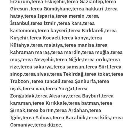
Erzurum,terea Eskişehir,terea Gaziantep,terea
Giresun ,terea Gümüşhane,terea hakkari ,terea
hatay,terea Isparta,terea mersin ,terea
İstanbul,terea izmir ,terea kars,terea
kastomonu,terea kayseri,terea Kırklareli,terea
Kırşehir,terea Kocaeli,terea konya,terea
Kütahya,terea malatya,terea manisa.terea
kahraman maraş,terea mardin,terea muğla,terea
muş,terea Nevşehir,terea Niğde,terea ordu,terea
rize,terea sakarya,terea samsun,terea Siirt,terea
sinop,terea sivas,terea Tekirdağ,terea tokat,terea
Trabzon ,terea tunceli,terea Şanlıurfa,terea
uşak,terea van,terea Yozgat,terea
Zonguldak,terea Aksaray,terea Bayburt,terea
karaman,terea Kırıkkale,terea batman,terea
Şırnak,terea bartın,terea Ardahan,terea
Iğdır,terea Yalova,terea Karabük,terea kilis,terea
Osmaniye,terea düzce,