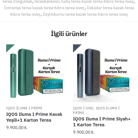
terea Zonguldak
,
tereabalıkesir
,
tuzla terea kazak terea Kıbrıs terea isveç
,
Ümraniye terea kazak terea Kıbrıs terea isveç
,
Üsküdar terea kazak terea
Kıbrıs terea isveç
,
Zeytinburnu terea kazak terea Kıbrıs terea isveç
İlgili ürünler
,
IQOS ILUMA I PRIME
IQOS I ONE
IQOS ILUMA I
PRIME
IQOS Iluma I Prime Kavak
IQOS Iluma I Prime Siyah+
Yeşili+1 Karton Terea
1 Karton Terea
9.900,00
₺
9.900,00
₺