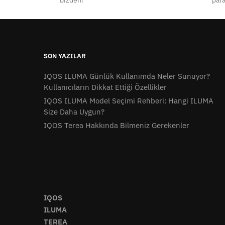
bizden!
para
SON YAZILAR
IQOS ILUMA Günlük Kullanımda Neler Sunuyor?
Kullanıcıların Dikkat Ettiği Özellikler
IQOS ILUMA Model Seçimi Rehberi: Hangi ILUMA
Size Daha Uygun?
IQOS Terea Hakkında Bilmeniz Gerekenler
IQOS
ILUMA
TEREA