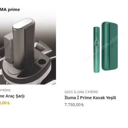
 PRIME
IQOS ILUMA I PRIME
me Araç Şarjı
İluma İ Prime Kavak Yeşili
jinal
Şu
0,00
₺
7.750,00
₺
t:
andaki
,00 ₺.
fiyat:
700,00 ₺.