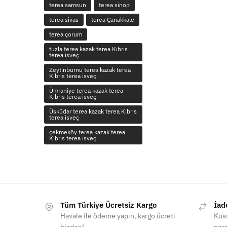
terea samsun
terea sinop
terea sivas
terea Çanakkale
terea çorum
tuzla terea kazak terea Kıbrıs
terea isveç
Zeytinburnu terea kazak terea
Kıbrıs terea isveç
Ümraniye terea kazak terea
Kıbrıs terea isveç
Üsküdar terea kazak terea Kıbrıs
terea isveç
çekmeköy terea kazak terea
Kıbrıs terea isveç
Tüm Türkiye Ücretsiz Kargo
İad
Havale ile ödeme yapın, kargo ücreti
Kusu