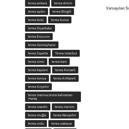
terea ankara
terea Artvin
terea aydın
terea Bingöl
terea bolu
terea bursa
terea Diyarbakır
terea Erzurum
terea Gümüşhane
terea Isparta
Terea istanbul
terea izmir
terea kars
terea kayseri
terea Kocaeli
terea konya
terea Kırklareli
terea Kırşehir
terea manisa.terea kahraman
maraş
terea mardin
terea mersin
terea muğla
terea Nevşehir
terea ordu
terea sakarya