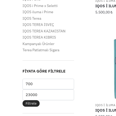
IQOS İ İLUMA
IQOS i Prime x Seletti
IQOS İ ILUMA
IQOS iluma i Prime
5.500,00
₺
IQOS Terea
IQOS TEREA İSVEÇ
IQOS TEREA KAZAKİSTAN
IQOS TEREA KIBRIS
Kampanyalı Ürünler
Terea Patlatmalı Sigara
FIYATA GÖRE FILTRELE
En
düşük
En
fiyat
yüksek
Filtrele
IQOS İ İLUMA
fiyat
IQOS İ ILUM