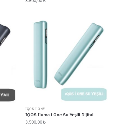
3.500,00
₺
IQOS I ONE
IQOS Iluma i One Su Yeşili Dijital
3.500,00
₺