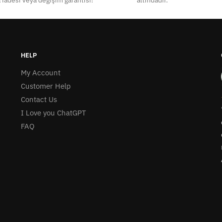
 iadesi veya değişim garantisi!
altındadır.
HELP
My Account
Customer Help
Contact Us
I Love you ChatGPT
FAQ