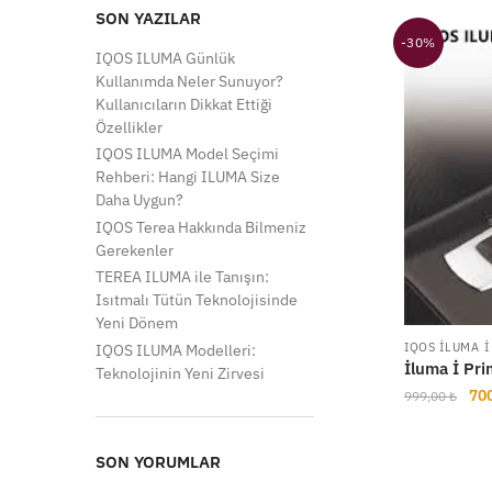
SON YAZILAR
-30%
IQOS ILUMA Günlük
Kullanımda Neler Sunuyor?
Kullanıcıların Dikkat Ettiği
Özellikler
IQOS ILUMA Model Seçimi
Rehberi: Hangi ILUMA Size
Daha Uygun?
IQOS Terea Hakkında Bilmeniz
Gerekenler
TEREA ILUMA ile Tanışın:
Isıtmalı Tütün Teknolojisinde
Yeni Dönem
IQOS ILUMA I
IQOS ILUMA Modelleri:
İluma İ Pri
Teknolojinin Yeni Zirvesi
Ori
70
999,00
₺
fiya
999
SON YORUMLAR