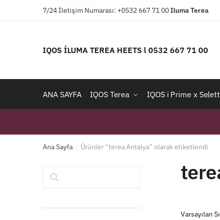
Skip
Skip
7/24 İletişim Numarası: +0532 667 71 00
Iluma
Terea
to
to
navigation
content
IQOS İLUMA TEREA HEETS l 0532 667 71 00
ANA SAYFA
IQOS Terea
IQOS i Prime x Selett
Ana Sayfa
Ürünler “terea Antalya” olarak etiketlendi
/
tere
Ara