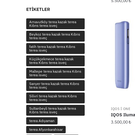
5.500,00
₺
ETIKETLER
Arnavutköy terea kazak terea
Kıbrıs terea isveç
Beykoz terea kazak terea Kıbrıs
terea isveç
fatih terea kazak terea Kıbrıs
terea isveç
Küçükçekmece terea kazak
terea Kıbrıs terea isveç
Maltepe terea kazak terea Kıbrıs
terea isveç
Sarıyer terea kazak terea Kıbrıs
terea isveç
Silivri terea kazak terea Kıbrıs
terea isveç
Sultanbeyli terea kazak terea
IQOS I ONE
Kıbrıs terea isveç
IQOS Iluma 
terea Adıyaman
3.500,00
₺
terea Afyonkarahisar