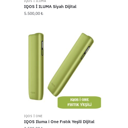
IQOS İ İLUMA
IQOS İ ILUMA Siyah Dijital
5.500,00
₺
IQOS I ONE
IQOS Iluma i One Fıstık Yeşili Dijital