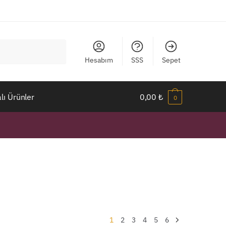
Hesabım
SSS
Sepet
ı Ürünler
0,00
₺
0
1
2
3
4
5
6