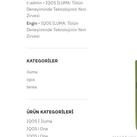
t-admin
-
IQOS ILUMA: Tütün
Deneyiminde Teknolojinin Yeni
Zirvesi
Engin
-
IQOS ILUMA: Tütün
Deneyiminde Teknolojinin Yeni
Zirvesi
KATEGORILER
iluma
iqos
terea
ÜRÜN KATEGORILERI
IQOS İ İluma
IQOS i One
IQOS i One