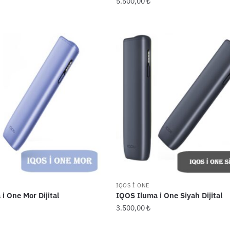
5.500,00
₺
IQOS I ONE
i One Mor Dijital
IQOS Iluma i One Siyah Dijital
3.500,00
₺