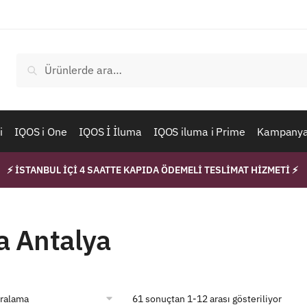
Ara:
Ara
i
IQOS i One
IQOS İ İluma
IQOS iluma i Prime
Kampanyal
⚡ İSTANBUL İÇİ 4 SAATTE KAPIDA ÖDEMELİ TESLİMAT HİZMETİ ⚡
a Antalya
61 sonuçtan 1-12 arası gösteriliyor