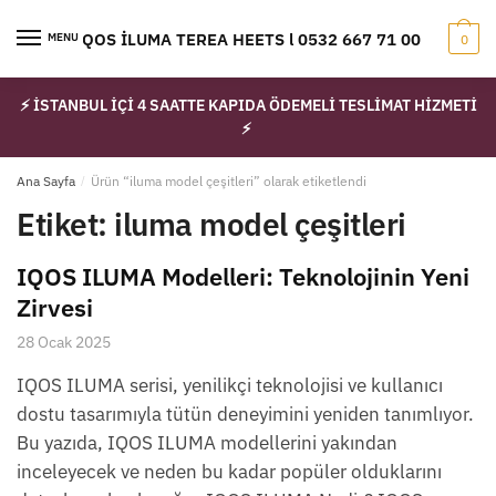
Skip
Skip
to
to
IQOS İLUMA TEREA HEETS l 0532 667 71 00
MENU
0
navigation
content
⚡ İSTANBUL İÇİ 4 SAATTE KAPIDA ÖDEMELİ TESLİMAT HİZMETİ
⚡
Ana Sayfa
/
Ürün “iluma model çeşitleri” olarak etiketlendi
Etiket:
iluma model çeşitleri
IQOS ILUMA Modelleri: Teknolojinin Yeni
Zirvesi
28 Ocak 2025
IQOS ILUMA serisi, yenilikçi teknolojisi ve kullanıcı
dostu tasarımıyla tütün deneyimini yeniden tanımlıyor.
Bu yazıda, IQOS ILUMA modellerini yakından
inceleyecek ve neden bu kadar popüler olduklarını