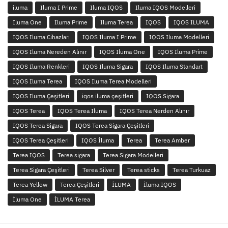
iluma
Iluma I Prime
Iluma IQOS
Iluma IQOS Modelleri
Iluma One
Iluma Prime
Iluma Terea
IQOS
IQOS ILUMA
IQOS Iluma Cihazları
IQOS Iluma I Prime
IQOS Iluma Modelleri
IQOS Iluma Nereden Alınır
IQOS Iluma One
IQOS Iluma Prime
IQOS Iluma Renkleri
IQOS Iluma Sigara
IQOS Iluma Standart
IQOS Iluma Terea
IQOS Iluma Terea Modelleri
IQOS Iluma Çeşitleri
iqos iluma çeşitleri
IQOS Sigara
IQOS Terea
IQOS Terea Iluma
IQOS Terea Nerden Alınır
IQOS Terea Sigara
IQOS Terea Sigara Çeşitleri
IQOS Terea Çeşitleri
IQOS İluma
Terea
Terea Amber
Terea IQOS
Terea sigara
Terea Sigara Modelleri
Terea Sigara Çeşitleri
Terea Silver
Terea sticks
Terea Turkuaz
Terea Yellow
Terea Çeşitleri
İLUMA
İluma IQOS
İluma One
İLUMA Terea