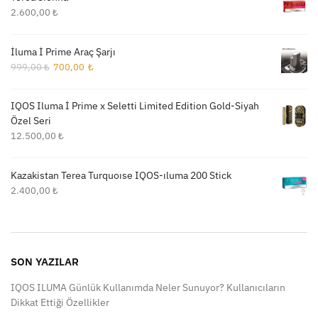
2.600,00
₺
İluma İ Prime Araç Şarjı
Orijinal
Şu
999,00
₺
700,00
₺
fiyat:
andaki
999,00 ₺.
fiyat:
IQOS Iluma İ Prime x Seletti Limited Edition Gold-Siyah
700,00 ₺.
Özel Seri
12.500,00
₺
Kazakistan Terea Turquoıse IQOS-ıluma 200 Stick
2.400,00
₺
SON YAZILAR
IQOS ILUMA Günlük Kullanımda Neler Sunuyor? Kullanıcıların
Dikkat Ettiği Özellikler