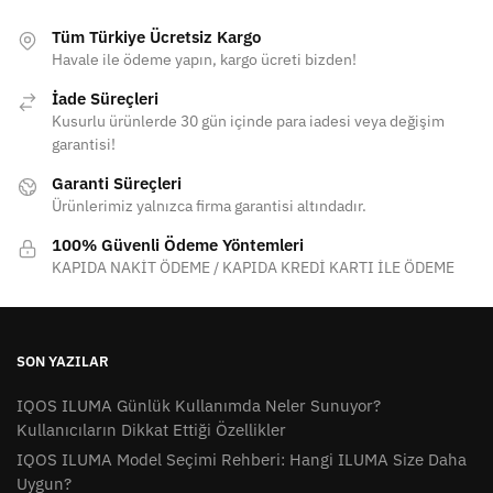
Tüm Türkiye Ücretsiz Kargo
Havale ile ödeme yapın, kargo ücreti bizden!
İade Süreçleri
Kusurlu ürünlerde 30 gün içinde para iadesi veya değişim
garantisi!
Garanti Süreçleri
Ürünlerimiz yalnızca firma garantisi altındadır.
100% Güvenli Ödeme Yöntemleri
KAPIDA NAKİT ÖDEME / KAPIDA KREDİ KARTI İLE ÖDEME
SON YAZILAR
IQOS ILUMA Günlük Kullanımda Neler Sunuyor?
Kullanıcıların Dikkat Ettiği Özellikler
IQOS ILUMA Model Seçimi Rehberi: Hangi ILUMA Size Daha
Uygun?