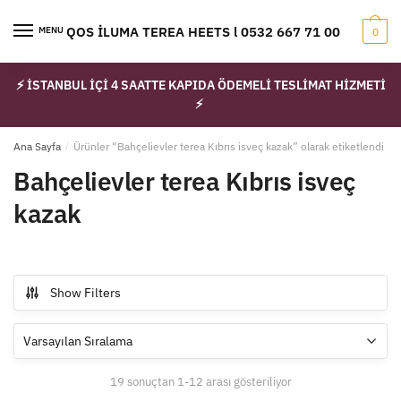
Skip
Skip
to
to
IQOS İLUMA TEREA HEETS l 0532 667 71 00
MENU
0
navigation
content
⚡ İSTANBUL İÇİ 4 SAATTE KAPIDA ÖDEMELİ TESLİMAT HİZMETİ
⚡
Ana Sayfa
/
Ürünler “Bahçelievler terea Kıbrıs isveç kazak” olarak etiketlendi
Bahçelievler terea Kıbrıs isveç
kazak
Show Filters
19 sonuçtan 1-12 arası gösteriliyor