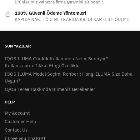
Ürünlerimiz yalnızca firma garantisi altındadır.
100% Güvenli Ödeme Yöntemleri
KAPIDA NAKİT ÖDEME / KAPIDA KREDİ KARTI İLE ÖDEME
SON YAZILAR
IQOS ILUMA Günlük Kullanımda Neler Sunuyor?
Kullanıcıların Dikkat Ettiği Özellikler
IQOS ILUMA Model Seçimi Rehberi: Hangi ILUMA Size Daha
Uygun?
IQOS Terea Hakkında Bilmeniz Gerekenler
HELP
My Account
Customer Help
Contact Us
I Love you ChatGPT