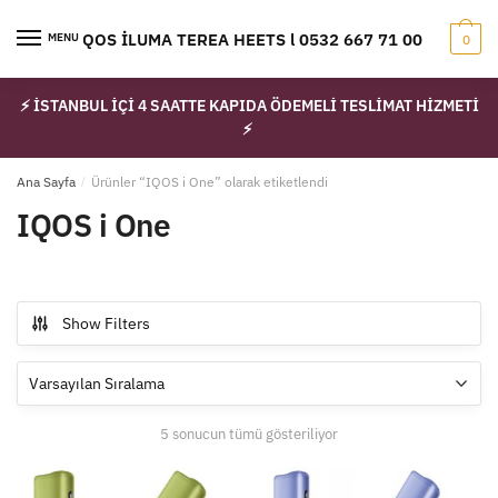
Skip
Skip
to
to
IQOS İLUMA TEREA HEETS l 0532 667 71 00
MENU
0
navigation
content
⚡ İSTANBUL İÇİ 4 SAATTE KAPIDA ÖDEMELİ TESLİMAT HİZMETİ
⚡
Ana Sayfa
/
Ürünler “IQOS i One” olarak etiketlendi
IQOS i One
Show Filters
5 sonucun tümü gösteriliyor