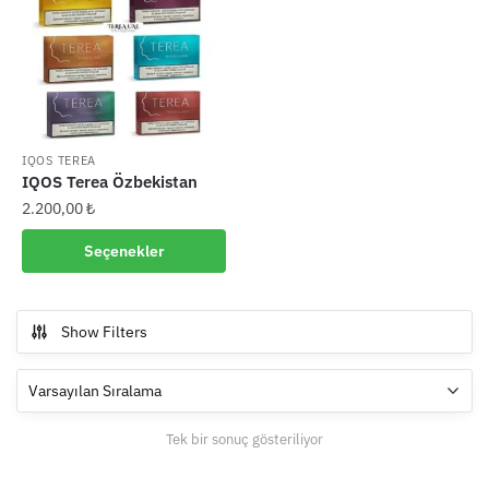
IQOS TEREA
IQOS Terea Özbekistan
2.200,00
₺
Bu
Seçenekler
ürünün
birden
fazla
Show Filters
varyasyonu
var.
Seçenekler
ürün
Tek bir sonuç gösteriliyor
sayfasından
seçilebilir