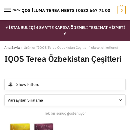
Skip
Skip
to
to
IQOS İLUMA TEREA HEETS l 0532 667 71 00
MENU
0
navigation
content
⚡ İSTANBUL İÇİ 4 SAATTE KAPIDA ÖDEMELİ TESLİMAT HİZMETİ
⚡
Ana Sayfa
/
Ürünler “IQOS Terea Özbekistan Çeşitleri” olarak etiketlendi
IQOS Terea Özbekistan Çeşitleri
Show Filters
Tek bir sonuç gösteriliyor