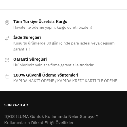
Tüm Türkiye Ücretsiz Kargo
Havale ile ödeme yapın, kargo ücreti bizden!
İade Süreçleri
Kusurlu ürünlerde 30 gün içinde para iadesi veya değişim
garantisi!
Garanti Süreçleri
Ürünlerimiz yalnızca firma garantisi altındadır.
100% Güvenli Ödeme Yöntemleri
KAPIDA NAKİT ÖDEME / KAPIDA KREDİ KARTI İLE ÖDEME
SON YAZILAR
IQOS ILUMA Günlük Kullanımda Neler Sunuyor?
Kullanıcıların Dikkat Ettiği Özellikler