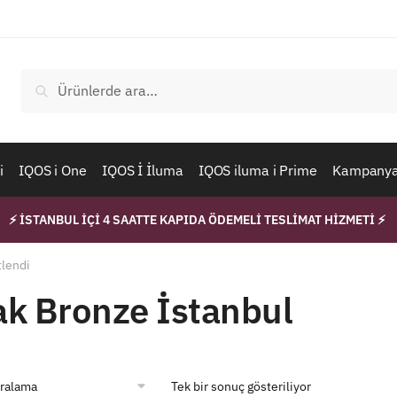
Ara:
Ara
i
IQOS i One
IQOS İ İluma
IQOS iluma i Prime
Kampanyal
⚡ İSTANBUL İÇİ 4 SAATTE KAPIDA ÖDEMELİ TESLİMAT HİZMETİ ⚡
tlendi
k Bronze İstanbul
Tek bir sonuç gösteriliyor