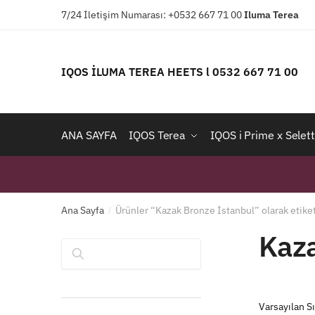
Skip
Skip
7/24 İletişim Numarası: +0532 667 71 00
Iluma
Terea
to
to
navigation
content
IQOS İLUMA TEREA HEETS l 0532 667 71 00
ANA SAYFA
IQOS Terea
IQOS i Prime x Selett
Ana Sayfa
Ürünler “Kazak Bronze İstanbul” olarak etike
/
Kaza
Ara