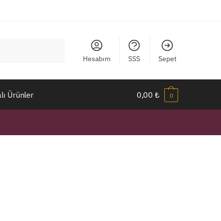
Hesabım
SSS
Sepet
ı Ürünler
0,00
₺
0