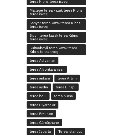
terea Kıbrıs terea isveç
Maltepe terea kazak terea Kıbrıs
terea isveç
Sarıyer terea kazak terea Kıbrıs
terea isveç
Silivri terea kazak terea Kıbrıs
terea isveç
Sultanbeyli terea kazak terea
Kıbrıs terea isveç
terea Adıyaman
terea Afyonkarahisar
terea ankara
terea Artvin
terea aydın
terea Bingöl
terea bolu
terea bursa
terea Diyarbakır
terea Erzurum
terea Gümüşhane
terea Isparta
Terea istanbul