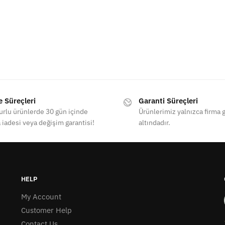
e Süreçleri
Garanti Süreçleri
rlu ürünlerde 30 gün içinde
Ürünlerimiz yalnızca firma g
 iadesi veya değişim garantisi!
altındadır.
HELP
My Account
Customer Help
Contact Us