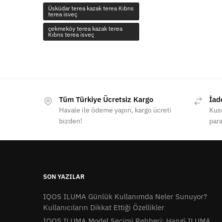
Üsküdar terea kazak terea Kıbrıs
terea isveç
çekmeköy terea kazak terea
Kıbrıs terea isveç
Tüm Türkiye Ücretsiz Kargo
İad
Havale ile ödeme yapın, kargo ücreti
Kusu
bizden!
para
SON YAZILAR
IQOS ILUMA Günlük Kullanımda Neler Sunuyor?
Kullanıcıların Dikkat Ettiği Özellikler
IQOS ILUMA Model Seçimi Rehberi: Hangi ILUMA