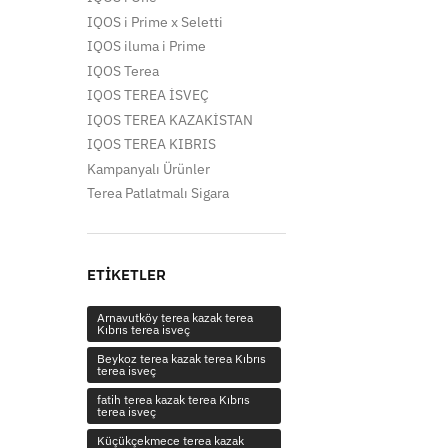
IQOS i Prime x Seletti
IQOS iluma i Prime
IQOS Terea
IQOS TEREA İSVEÇ
IQOS TEREA KAZAKİSTAN
IQOS TEREA KIBRIS
Kampanyalı Ürünler
Terea Patlatmalı Sigara
ETIKETLER
Arnavutköy terea kazak terea
Kıbrıs terea isveç
Beykoz terea kazak terea Kıbrıs
terea isveç
fatih terea kazak terea Kıbrıs
terea isveç
Küçükçekmece terea kazak