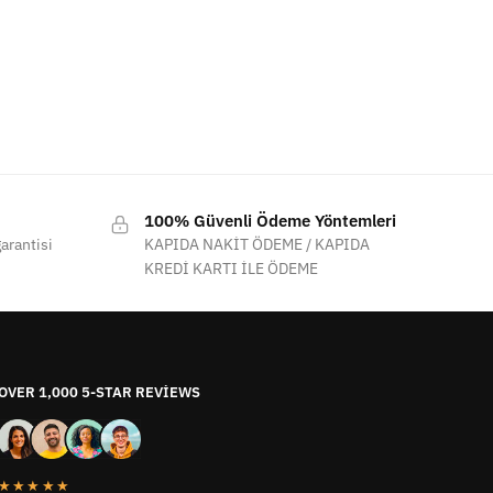
100% Güvenli Ödeme Yöntemleri
arantisi
KAPIDA NAKİT ÖDEME / KAPIDA
KREDİ KARTI İLE ÖDEME
OVER 1,000 5-STAR REVIEWS
★★★★★