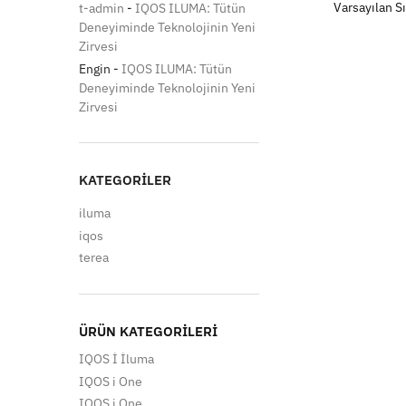
t-admin
-
IQOS ILUMA: Tütün
Deneyiminde Teknolojinin Yeni
Zirvesi
Engin
-
IQOS ILUMA: Tütün
Deneyiminde Teknolojinin Yeni
Zirvesi
KATEGORILER
iluma
iqos
terea
ÜRÜN KATEGORILERI
IQOS İ İluma
IQOS i One
IQOS i One