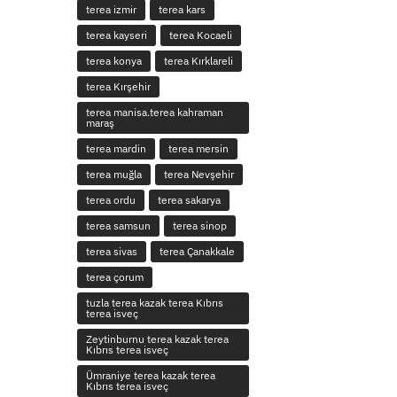
terea izmir
terea kars
terea kayseri
terea Kocaeli
terea konya
terea Kırklareli
terea Kırşehir
terea manisa.terea kahraman
maraş
terea mardin
terea mersin
terea muğla
terea Nevşehir
terea ordu
terea sakarya
terea samsun
terea sinop
terea sivas
terea Çanakkale
terea çorum
tuzla terea kazak terea Kıbrıs
terea isveç
Zeytinburnu terea kazak terea
Kıbrıs terea isveç
Ümraniye terea kazak terea
Kıbrıs terea isveç