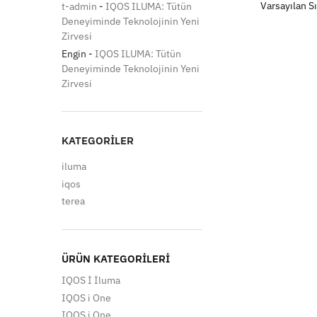
t-admin
-
IQOS ILUMA: Tütün
Deneyiminde Teknolojinin Yeni
Zirvesi
Engin
-
IQOS ILUMA: Tütün
Deneyiminde Teknolojinin Yeni
Zirvesi
KATEGORILER
iluma
iqos
terea
ÜRÜN KATEGORILERI
IQOS İ İluma
IQOS i One
IQOS i One