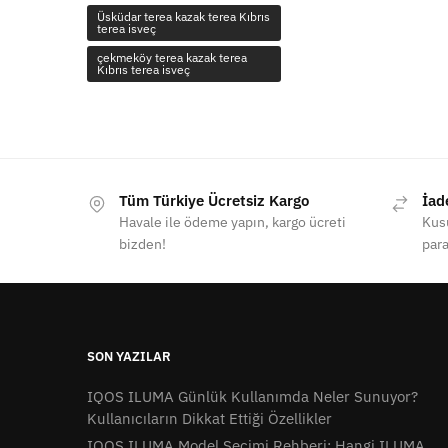
Üsküdar terea kazak terea Kıbrıs
terea isveç
çekmeköy terea kazak terea
Kıbrıs terea isveç
Tüm Türkiye Ücretsiz Kargo
İad
Havale ile ödeme yapın, kargo ücreti
Kusu
bizden!
para
SON YAZILAR
IQOS ILUMA Günlük Kullanımda Neler Sunuyor?
Kullanıcıların Dikkat Ettiği Özellikler
IQOS ILUMA Model Seçimi Rehberi: Hangi ILUMA