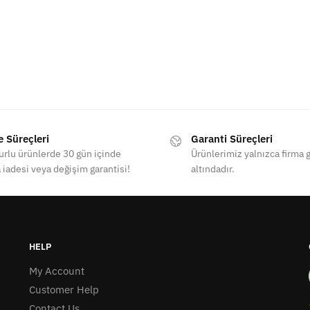
e Süreçleri
Garanti Süreçleri
rlu ürünlerde 30 gün içinde
Ürünlerimiz yalnızca firma g
 iadesi veya değişim garantisi!
altındadır.
HELP
My Account
Customer Help
Contact Us