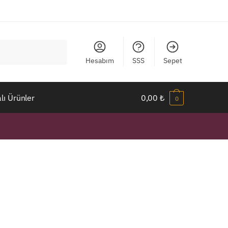
Hesabım
SSS
Sepet
ı Ürünler
0,00
₺
0