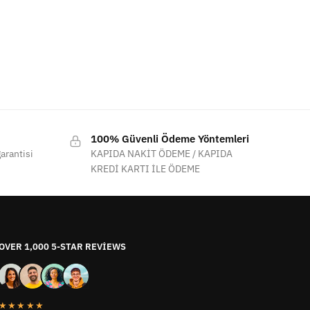
100% Güvenli Ödeme Yöntemleri
arantisi
KAPIDA NAKİT ÖDEME / KAPIDA
KREDİ KARTI İLE ÖDEME
OVER 1,000 5-STAR REVIEWS
★★★★★