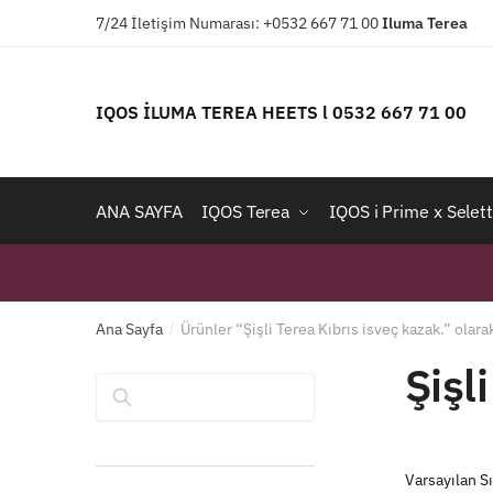
Skip
Skip
7/24 İletişim Numarası: +0532 667 71 00
Iluma
Terea
to
to
navigation
content
IQOS İLUMA TEREA HEETS l 0532 667 71 00
ANA SAYFA
IQOS Terea
IQOS i Prime x Selett
Ana Sayfa
Ürünler “Şişli Terea Kıbrıs isveç kazak.” olara
/
Şişl
Ara