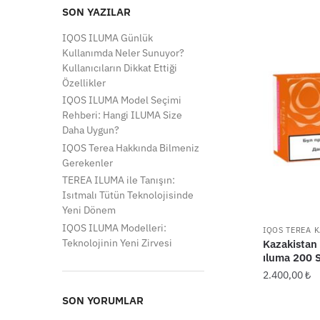
SON YAZILAR
IQOS ILUMA Günlük
Kullanımda Neler Sunuyor?
Kullanıcıların Dikkat Ettiği
Özellikler
IQOS ILUMA Model Seçimi
Rehberi: Hangi ILUMA Size
Daha Uygun?
IQOS Terea Hakkında Bilmeniz
Gerekenler
TEREA ILUMA ile Tanışın:
Isıtmalı Tütün Teknolojisinde
Yeni Dönem
IQOS ILUMA Modelleri:
IQOS TEREA 
Teknolojinin Yeni Zirvesi
Kazakistan
ıluma 200 S
2.400,00
₺
SON YORUMLAR