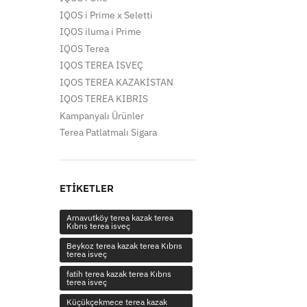
IQOS i Prime x Seletti
IQOS iluma i Prime
IQOS Terea
IQOS TEREA İSVEÇ
IQOS TEREA KAZAKİSTAN
IQOS TEREA KIBRIS
Kampanyalı Ürünler
Terea Patlatmalı Sigara
ETIKETLER
Arnavutköy terea kazak terea
Kıbrıs terea isveç
Beykoz terea kazak terea Kıbrıs
terea isveç
fatih terea kazak terea Kıbrıs
terea isveç
Küçükçekmece terea kazak