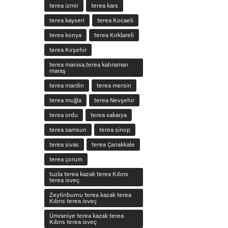
terea izmir
terea kars
terea kayseri
terea Kocaeli
terea konya
terea Kırklareli
terea Kırşehir
terea manisa.terea kahraman
maraş
terea mardin
terea mersin
terea muğla
terea Nevşehir
terea ordu
terea sakarya
terea samsun
terea sinop
terea sivas
terea Çanakkale
terea çorum
tuzla terea kazak terea Kıbrıs
terea isveç
Zeytinburnu terea kazak terea
Kıbrıs terea isveç
Ümraniye terea kazak terea
Kıbrıs terea isveç