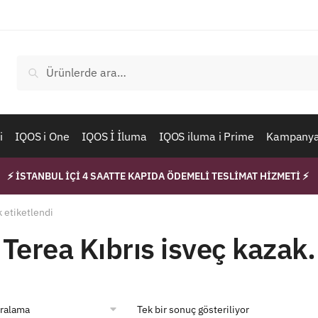
Ara:
Ara
i
IQOS i One
IQOS İ İluma
IQOS iluma i Prime
Kampanyal
⚡ İSTANBUL İÇİ 4 SAATTE KAPIDA ÖDEMELİ TESLİMAT HİZMETİ ⚡
k etiketlendi
i Terea Kıbrıs isveç kazak.
Tek bir sonuç gösteriliyor