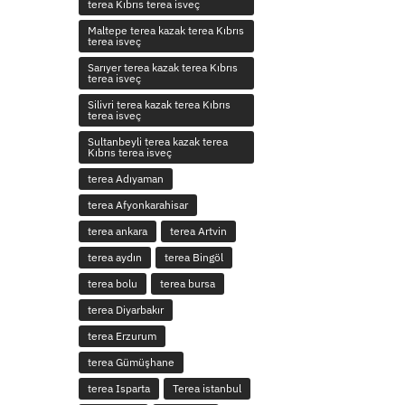
terea Kıbrıs terea isveç
Maltepe terea kazak terea Kıbrıs
terea isveç
Sarıyer terea kazak terea Kıbrıs
terea isveç
Silivri terea kazak terea Kıbrıs
terea isveç
Sultanbeyli terea kazak terea
Kıbrıs terea isveç
terea Adıyaman
terea Afyonkarahisar
terea ankara
terea Artvin
terea aydın
terea Bingöl
terea bolu
terea bursa
terea Diyarbakır
terea Erzurum
terea Gümüşhane
terea Isparta
Terea istanbul