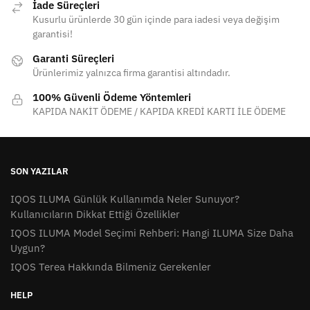
İade Süreçleri
Kusurlu ürünlerde 30 gün içinde para iadesi veya değişim
garantisi!
Garanti Süreçleri
Ürünlerimiz yalnızca firma garantisi altındadır.
100% Güvenli Ödeme Yöntemleri
KAPIDA NAKİT ÖDEME / KAPIDA KREDİ KARTI İLE ÖDEME
SON YAZILAR
IQOS ILUMA Günlük Kullanımda Neler Sunuyor?
Kullanıcıların Dikkat Ettiği Özellikler
IQOS ILUMA Model Seçimi Rehberi: Hangi ILUMA Size Daha
Uygun?
IQOS Terea Hakkında Bilmeniz Gerekenler
HELP