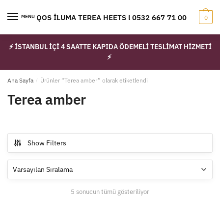
Skip
Skip
to
to
IQOS İLUMA TEREA HEETS l 0532 667 71 00
MENU
0
navigation
content
⚡ İSTANBUL İÇİ 4 SAATTE KAPIDA ÖDEMELİ TESLİMAT HİZMETİ
⚡
Ana Sayfa
/
Ürünler “Terea amber” olarak etiketlendi
Terea amber
Show Filters
5 sonucun tümü gösteriliyor