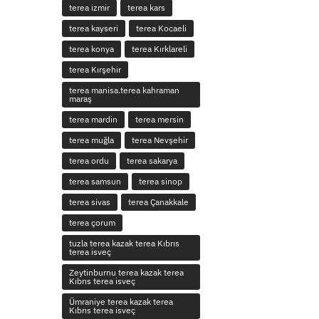
terea izmir
terea kars
terea kayseri
terea Kocaeli
terea konya
terea Kırklareli
terea Kırşehir
terea manisa.terea kahraman
maraş
terea mardin
terea mersin
terea muğla
terea Nevşehir
terea ordu
terea sakarya
terea samsun
terea sinop
terea sivas
terea Çanakkale
terea çorum
tuzla terea kazak terea Kıbrıs
terea isveç
Zeytinburnu terea kazak terea
Kıbrıs terea isveç
Ümraniye terea kazak terea
Kıbrıs terea isveç