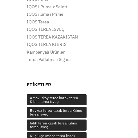
IQOS i Prime x Seletti
IQOS iluma i Prime
IQOS Terea
IQOS TEREA İSVEÇ
IQOS TEREA KAZAKİSTAN
IQOS TEREA KIBRIS
Kampanyalı Ürünler
Terea Patlatmalı Sigara
ETIKETLER
Arnavutköy terea kazak terea
Kıbrıs terea isveç
Beykoz terea kazak terea Kıbrıs
terea isveç
fatih terea kazak terea Kıbrıs
terea isveç
Küçükçekmece terea kazak