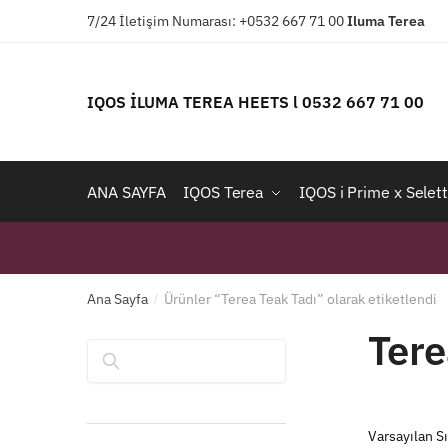
Skip
Skip
7/24 İletişim Numarası: +0532 667 71 00
Iluma
Terea
to
to
navigation
content
IQOS İLUMA TEREA HEETS l 0532 667 71 00
ANA SAYFA
IQOS Terea
IQOS i Prime x Selett
Ana Sayfa
Ürünler “Terea Teak Tadı” olarak etiketlendi
/
Tere
Ara