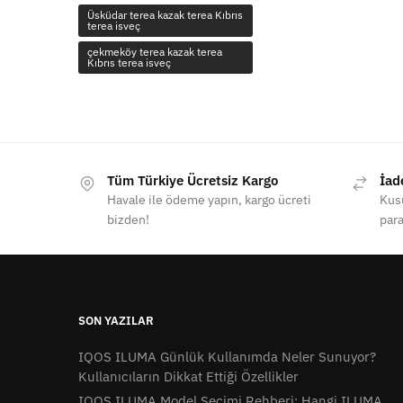
Üsküdar terea kazak terea Kıbrıs
terea isveç
çekmeköy terea kazak terea
Kıbrıs terea isveç
Tüm Türkiye Ücretsiz Kargo
İad
Havale ile ödeme yapın, kargo ücreti
Kusu
bizden!
para
SON YAZILAR
IQOS ILUMA Günlük Kullanımda Neler Sunuyor?
Kullanıcıların Dikkat Ettiği Özellikler
IQOS ILUMA Model Seçimi Rehberi: Hangi ILUMA