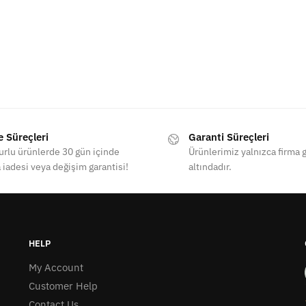
e Süreçleri
Garanti Süreçleri
rlu ürünlerde 30 gün içinde
Ürünlerimiz yalnızca firma g
 iadesi veya değişim garantisi!
altındadır.
HELP
My Account
Customer Help
Contact Us