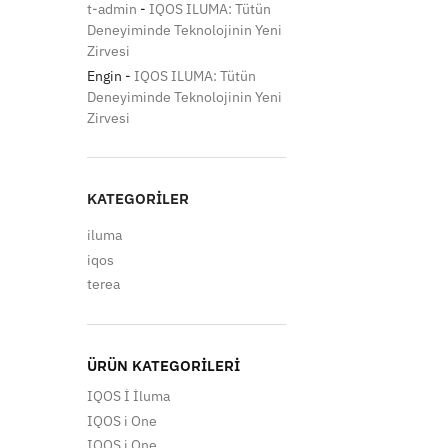
t-admin
-
IQOS ILUMA: Tütün
Deneyiminde Teknolojinin Yeni
Zirvesi
Engin
-
IQOS ILUMA: Tütün
Deneyiminde Teknolojinin Yeni
Zirvesi
KATEGORILER
iluma
iqos
terea
ÜRÜN KATEGORILERI
IQOS İ İluma
IQOS i One
IQOS i One