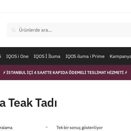
Ara:
Ara
i
IQOS i One
IQOS İ İluma
IQOS iluma i Prime
Kampanyal
⚡ İSTANBUL İÇİ 4 SAATTE KAPIDA ÖDEMELİ TESLİMAT HİZMETİ ⚡
a Teak Tadı
Tek bir sonuç gösteriliyor