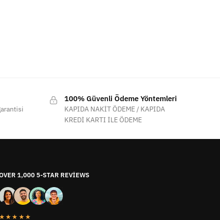
100% Güvenli Ödeme Yöntemleri
arantisi
KAPIDA NAKİT ÖDEME / KAPIDA
KREDİ KARTI İLE ÖDEME
OVER 1,000 5-STAR REVIEWS
★★★★★