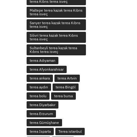
terea Kıbrıs terea isveç
Maltepe terea kazak terea Kıbrıs
terea isveç
Sarıyer terea kazak terea Kıbrıs
terea isveç
Silivri terea kazak terea Kıbrıs
terea isveç
Sultanbeyli terea kazak terea
Kıbrıs terea isveç
terea Adıyaman
terea Afyonkarahisar
terea ankara
terea Artvin
terea aydın
terea Bingöl
terea bolu
terea bursa
terea Diyarbakır
terea Erzurum
terea Gümüşhane
terea Isparta
Terea istanbul