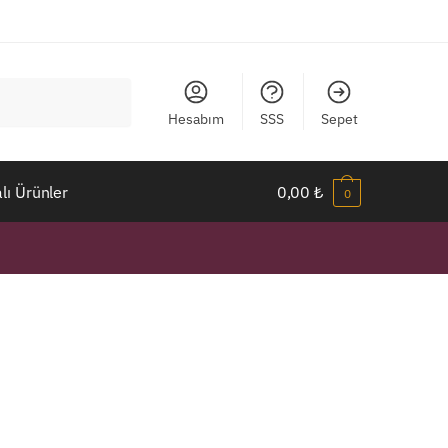
Hesabım
SSS
Sepet
ı Ürünler
0,00
₺
0