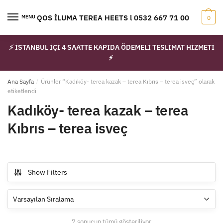
Skip
Skip
to
to
IQOS İLUMA TEREA HEETS l 0532 667 71 00
MENU
0
navigation
content
⚡ İSTANBUL İÇİ 4 SAATTE KAPIDA ÖDEMELİ TESLİMAT HİZMETİ
⚡
Ana Sayfa
/
Ürünler “Kadıköy- terea kazak – terea Kıbrıs – terea isveç” olarak
etiketlendi
Kadıköy- terea kazak – terea
Kıbrıs – terea isveç
Show Filters
7 sonucun tümü gösteriliyor