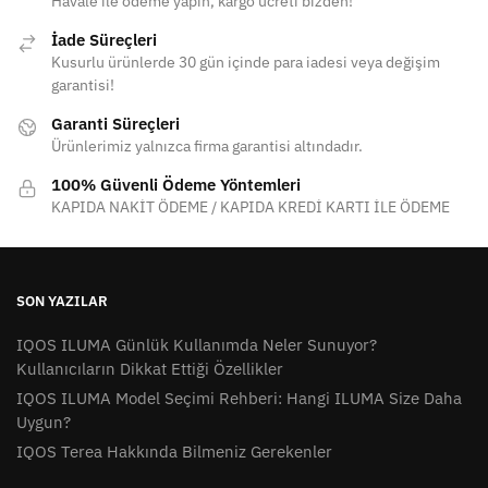
Havale ile ödeme yapın, kargo ücreti bizden!
İade Süreçleri
Kusurlu ürünlerde 30 gün içinde para iadesi veya değişim
garantisi!
Garanti Süreçleri
Ürünlerimiz yalnızca firma garantisi altındadır.
100% Güvenli Ödeme Yöntemleri
KAPIDA NAKİT ÖDEME / KAPIDA KREDİ KARTI İLE ÖDEME
SON YAZILAR
IQOS ILUMA Günlük Kullanımda Neler Sunuyor?
Kullanıcıların Dikkat Ettiği Özellikler
IQOS ILUMA Model Seçimi Rehberi: Hangi ILUMA Size Daha
Uygun?
IQOS Terea Hakkında Bilmeniz Gerekenler