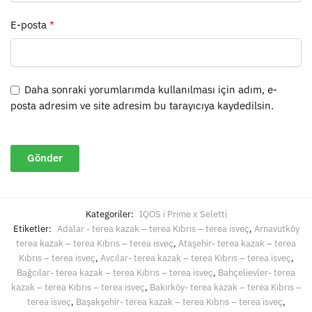
E-posta
*
Daha sonraki yorumlarımda kullanılması için adım, e-
posta adresim ve site adresim bu tarayıcıya kaydedilsin.
Kategoriler:
IQOS i Prime x Seletti
Etiketler:
Adalar - terea kazak – terea Kıbrıs – terea isveç
,
Arnavutköy
terea kazak – terea Kıbrıs – terea isveç
,
Ataşehir- terea kazak – terea
Kıbrıs – terea isveç
,
Avcılar- terea kazak – terea Kıbrıs – terea isveç
,
Bağcılar- terea kazak – terea Kıbrıs – terea isveç
,
Bahçelievler- terea
kazak – terea Kıbrıs – terea isveç
,
Bakırköy- terea kazak – terea Kıbrıs –
terea isveç
,
Başakşehir- terea kazak – terea Kıbrıs – terea isveç
,