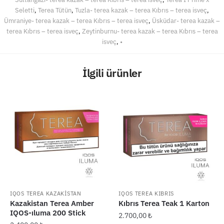
Seletti
,
Terea Tütün
,
Tuzla- terea kazak – terea Kıbrıs – terea isveç
,
Ümraniye- terea kazak – terea Kıbrıs – terea isveç
,
Üsküdar- terea kazak –
terea Kıbrıs – terea isveç
,
Zeytinburnu- terea kazak – terea Kıbrıs – terea
isveç
,
•
İlgili ürünler
IQOS TEREA KAZAKİSTAN
IQOS TEREA KIBRIS
Kazakistan Terea Amber
Kıbrıs Terea Teak 1 Karton
IQOS-ıluma 200 Stick
2.700,00
₺