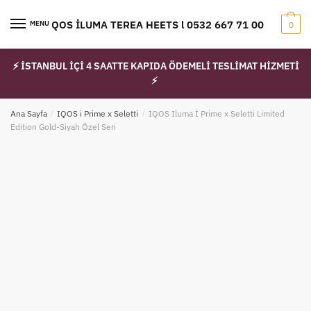
Skip
Skip
to
to
IQOS İLUMA TEREA HEETS l 0532 667 71 00
MENU
0
navigation
content
⚡ İSTANBUL İÇİ 4 SAATTE KAPIDA ÖDEMELİ TESLİMAT HİZMETİ
⚡
Ana Sayfa
/
IQOS i Prime x Seletti
/
IQOS Iluma İ Prime x Seletti Limited
Edition Gold-Siyah Özel Seri