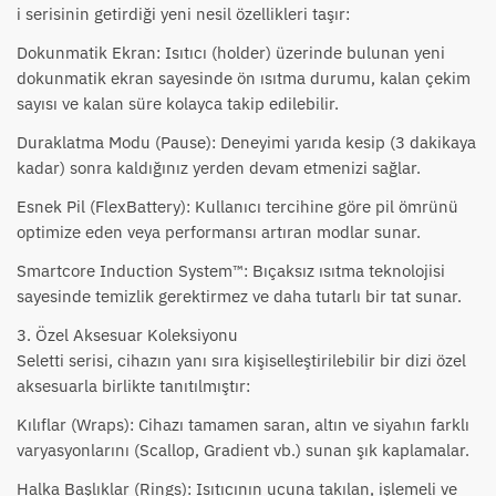
i serisinin getirdiği yeni nesil özellikleri taşır:
Dokunmatik Ekran: Isıtıcı (holder) üzerinde bulunan yeni
dokunmatik ekran sayesinde ön ısıtma durumu, kalan çekim
sayısı ve kalan süre kolayca takip edilebilir.
Duraklatma Modu (Pause): Deneyimi yarıda kesip (3 dakikaya
kadar) sonra kaldığınız yerden devam etmenizi sağlar.
Esnek Pil (FlexBattery): Kullanıcı tercihine göre pil ömrünü
optimize eden veya performansı artıran modlar sunar.
Smartcore Induction System™: Bıçaksız ısıtma teknolojisi
sayesinde temizlik gerektirmez ve daha tutarlı bir tat sunar.
3. Özel Aksesuar Koleksiyonu
Seletti serisi, cihazın yanı sıra kişiselleştirilebilir bir dizi özel
aksesuarla birlikte tanıtılmıştır:
Kılıflar (Wraps): Cihazı tamamen saran, altın ve siyahın farklı
varyasyonlarını (Scallop, Gradient vb.) sunan şık kaplamalar.
Halka Başlıklar (Rings): Isıtıcının ucuna takılan, işlemeli ve