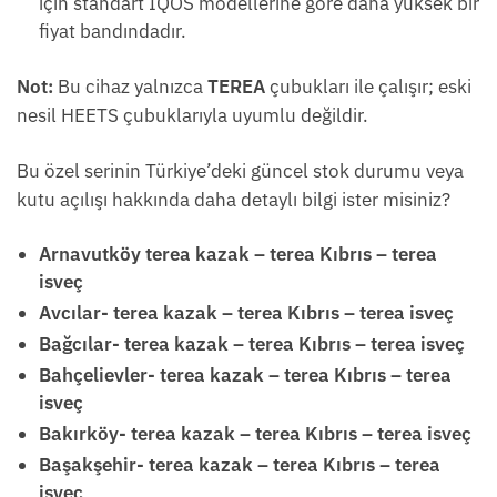
için standart IQOS modellerine göre daha yüksek bir
fiyat bandındadır.
Not:
Bu cihaz yalnızca
TEREA
çubukları ile çalışır; eski
nesil HEETS çubuklarıyla uyumlu değildir.
Bu özel serinin Türkiye’deki güncel stok durumu veya
kutu açılışı hakkında daha detaylı bilgi ister misiniz?
Arnavutköy terea kazak – terea Kıbrıs – terea
isveç
Avcılar- terea kazak – terea Kıbrıs – terea isveç
Bağcılar- terea kazak – terea Kıbrıs – terea isveç
Bahçelievler- terea kazak – terea Kıbrıs – terea
isveç
Bakırköy- terea kazak – terea Kıbrıs – terea isveç
Başakşehir- terea kazak – terea Kıbrıs – terea
isveç