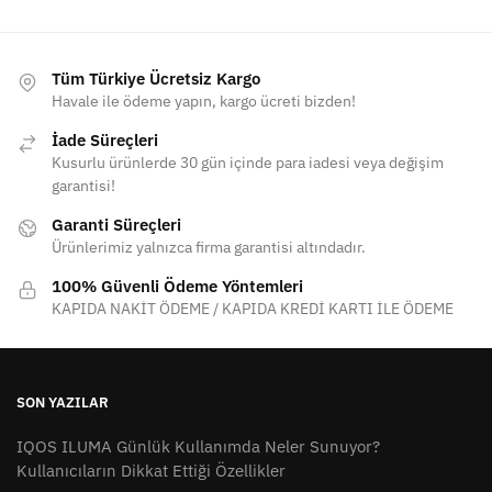
Tüm Türkiye Ücretsiz Kargo
Havale ile ödeme yapın, kargo ücreti bizden!
İade Süreçleri
Kusurlu ürünlerde 30 gün içinde para iadesi veya değişim
garantisi!
Garanti Süreçleri
Ürünlerimiz yalnızca firma garantisi altındadır.
100% Güvenli Ödeme Yöntemleri
KAPIDA NAKİT ÖDEME / KAPIDA KREDİ KARTI İLE ÖDEME
SON YAZILAR
IQOS ILUMA Günlük Kullanımda Neler Sunuyor?
Kullanıcıların Dikkat Ettiği Özellikler