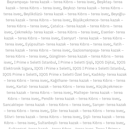
Bayrampaşa- terea kazak – terea Kıbrıs – terea isveç
,
Beşiktaş- terea
kazak – terea Kıbrıs – terea isveç
,
Beykoz- terea kazak – terea Kıbrıs –
terea isveç
,
Beylikdüzü- terea kazak – terea Kıbrıs – terea isveç
,
Beyoğlu-
terea kazak – terea Kıbrıs – terea isveç
,
Büyükçekmece- terea kazak –
terea Kıbrıs – terea isveç
,
Çatalca - terea kazak – terea Kıbrıs – terea
isveç
,
Çekmeköy- terea kazak – terea Kıbrıs – terea isveç
,
Esenler- terea
kazak – terea Kıbrıs – terea isveç
,
Esenyurt - terea kazak – terea Kıbrıs –
terea isveç
,
Eyüpsultan- terea kazak – terea Kıbrıs – terea isveç
,
Fatih -
terea kazak – terea Kıbrıs – terea isveç
,
Gaziosmanpaşa- terea kazak –
terea Kıbrıs – terea isveç
,
Güngören- terea kazak – terea Kıbrıs – terea
isveç
,
İ Prime x Seletti İstanbul
,
İ Prime x Seletti Şişli
,
IQOS Dijital
,
IQOS
Elektronik Sigara
,
IQOS i Prime x Seletti
,
IQOS İ Prime x Seletti İstanbul
,
IQOS Prime x Seletti
,
IQOS Prime x Seletti Özel Seri
,
Kadıköy- terea kazak
– terea Kıbrıs – terea isveç
,
Kağıthane- terea kazak – terea Kıbrıs – terea
isveç
,
Kartal- terea kazak – terea Kıbrıs – terea isveç
,
Küçükçekmece-
terea kazak – terea Kıbrıs – terea isveç
,
Maltepe- terea kazak – terea
Kıbrıs – terea isveç
,
Pendik- terea kazak – terea Kıbrıs – terea isveç
,
Sancaktepe- terea kazak – terea Kıbrıs – terea isveç
,
Sarıyer- terea kazak
– terea Kıbrıs – terea isveç
,
Şile- terea kazak – terea Kıbrıs – terea isveç
,
Silivri- terea kazak – terea Kıbrıs – terea isveç
,
Şişli- terea kazak – terea
Kıbrıs – terea isveç
,
Sultanbeyli- terea kazak – terea Kıbrıs – terea isveç
,
Sultangazi- terea kazak – terea Kıbrıs – terea isveç
,
Terea İ Prime x