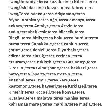
isveç,Ümraniye terea kazak terea Kıbrıs terea
isveç,Üsküdar terea kazak terea Kıbrıs terea
isveç,Terea adana,terea Adıyaman,terea
Afyonkarahisar,terea ağrı,terea amasya,terea
ankara,terea Antalya,terea Artvin,terea
aydın,tereabalıkesir,terea bileceik,terea
Bingöl,terea bitlis,terea bolu,terea burdur,terea
bursa,terea Çanakkale,terea çankırı,terea
çorum,terea denizli,terea Diyarbakır,terea
edirne,terea elazığ,terea erzinca ,terea
Erzurum,terea Eskişehir,terea Gaziantep,terea
Giresun ,terea Gümüşhane,terea hakkari ,terea
hatay,terea Isparta,terea mersin ,terea
İstanbul,terea izmir ,terea kars,terea
kastomonu,terea kayseri,terea Kırklareli,terea
Kırşehir,terea Kocaeli,terea konya,terea
Kütahya,terea malatya,terea manisa.terea
kahraman maraş,terea mardin,terea muğla,terea