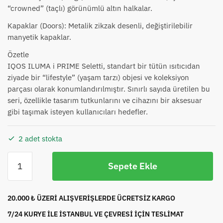
“crowned” (taçlı) görünümlü altın halkalar.
Kapaklar (Doors): Metalik zikzak desenli, değiştirilebilir
manyetik kapaklar.
Özetle
IQOS ILUMA i PRIME Seletti, standart bir tütün ısıtıcıdan
ziyade bir “lifestyle” (yaşam tarzı) objesi ve koleksiyon
parçası olarak konumlandırılmıştır. Sınırlı sayıda üretilen bu
seri, özellikle tasarım tutkunlarını ve cihazını bir aksesuar
gibi taşımak isteyen kullanıcıları hedefler.
2 adet stokta
IQOS
Sepete Ekle
Iluma
İ
Prime
20.000 ₺ ÜZERİ ALIŞVERİŞLERDE ÜCRETSİZ KARGO
x
7/24 KURYE İLE İSTANBUL VE ÇEVRESİ İÇİN TESLİMAT
Seletti