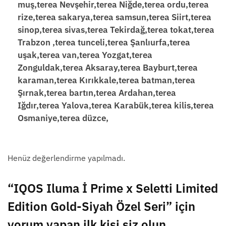
muş,terea Nevşehir,terea Niğde,terea ordu,terea
rize,terea sakarya,terea samsun,terea Siirt,terea
sinop,terea sivas,terea Tekirdağ,terea tokat,terea
Trabzon ,terea tunceli,terea Şanlıurfa,terea
uşak,terea van,terea Yozgat,terea
Zonguldak,terea Aksaray,terea Bayburt,terea
karaman,terea Kırıkkale,terea batman,terea
Şırnak,terea bartın,terea Ardahan,terea
Iğdır,terea Yalova,terea Karabük,terea kilis,terea
Osmaniye,terea düzce,
Henüz değerlendirme yapılmadı.
“IQOS Iluma İ Prime x Seletti Limited
Edition Gold-Siyah Özel Seri” için
yorum yapan ilk kişi siz olun