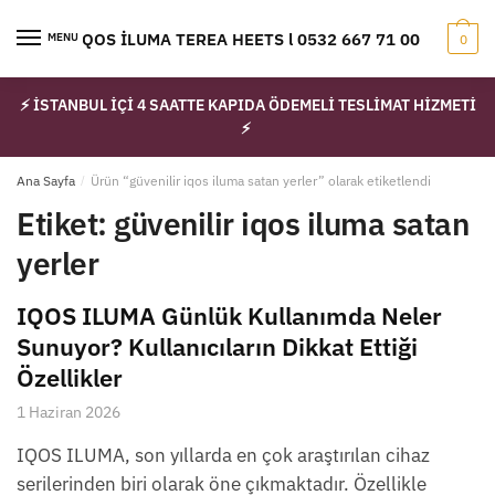
Skip
Skip
to
to
IQOS İLUMA TEREA HEETS l 0532 667 71 00
MENU
0
navigation
content
⚡ İSTANBUL İÇİ 4 SAATTE KAPIDA ÖDEMELİ TESLİMAT HİZMETİ
⚡
Ana Sayfa
/
Ürün “güvenilir iqos iluma satan yerler” olarak etiketlendi
Etiket:
güvenilir iqos iluma satan
yerler
IQOS ILUMA Günlük Kullanımda Neler
Sunuyor? Kullanıcıların Dikkat Ettiği
Özellikler
1 Haziran 2026
IQOS ILUMA, son yıllarda en çok araştırılan cihaz
serilerinden biri olarak öne çıkmaktadır. Özellikle