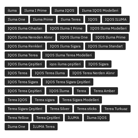
iluma
Iluma I Prime
Iluma IQOS
Iluma IQOS Modelleri
Iluma One
Iluma Prime
Iluma Terea
IQOS
IQOS ILUMA
IQOS Iluma Cihazları
IQOS Iluma I Prime
IQOS Iluma Modelleri
IQOS Iluma Nereden Alınır
IQOS Iluma One
IQOS Iluma Prime
IQOS Iluma Renkleri
IQOS Iluma Sigara
IQOS Iluma Standart
IQOS Iluma Terea
IQOS Iluma Terea Modelleri
IQOS Iluma Çeşitleri
iqos iluma çeşitleri
IQOS Sigara
IQOS Terea
IQOS Terea Iluma
IQOS Terea Nerden Alınır
IQOS Terea Sigara
IQOS Terea Sigara Çeşitleri
IQOS Terea Çeşitleri
IQOS İluma
Terea
Terea Amber
Terea IQOS
Terea sigara
Terea Sigara Modelleri
Terea Sigara Çeşitleri
Terea Silver
Terea sticks
Terea Turkuaz
Terea Yellow
Terea Çeşitleri
İLUMA
İluma IQOS
İluma One
İLUMA Terea