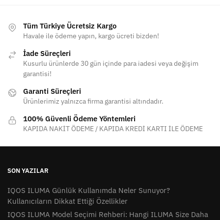
Tüm Türkiye Ücretsiz Kargo
Havale ile ödeme yapın, kargo ücreti bizden!
İade Süreçleri
Kusurlu ürünlerde 30 gün içinde para iadesi veya değişim
garantisi!
Garanti Süreçleri
Ürünlerimiz yalnızca firma garantisi altındadır.
100% Güvenli Ödeme Yöntemleri
KAPIDA NAKİT ÖDEME / KAPIDA KREDİ KARTI İLE ÖDEME
SON YAZILAR
IQOS ILUMA Günlük Kullanımda Neler Sunuyor?
Kullanıcıların Dikkat Ettiği Özellikler
IQOS ILUMA Model Seçimi Rehberi: Hangi ILUMA Size Daha