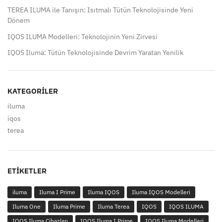
TEREA ILUMA ile Tanışın: Isıtmalı Tütün Teknolojisinde Yeni
Dönem
IQOS ILUMA Modelleri: Teknolojinin Yeni Zirvesi
IQOS Iluma: Tütün Teknolojisinde Devrim Yaratan Yenilik
KATEGORILER
iluma
iqos
terea
ETIKETLER
iluma
Iluma I Prime
Iluma IQOS
Iluma IQOS Modelleri
Iluma One
Iluma Prime
Iluma Terea
IQOS
IQOS ILUMA
IQOS Iluma Cihazları
IQOS Iluma I Prime
IQOS Iluma Modelleri