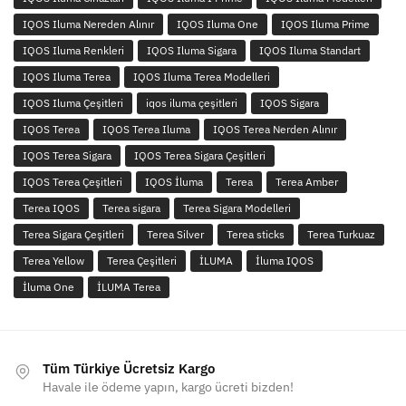
IQOS Iluma Nereden Alınır
IQOS Iluma One
IQOS Iluma Prime
IQOS Iluma Renkleri
IQOS Iluma Sigara
IQOS Iluma Standart
IQOS Iluma Terea
IQOS Iluma Terea Modelleri
IQOS Iluma Çeşitleri
iqos iluma çeşitleri
IQOS Sigara
IQOS Terea
IQOS Terea Iluma
IQOS Terea Nerden Alınır
IQOS Terea Sigara
IQOS Terea Sigara Çeşitleri
IQOS Terea Çeşitleri
IQOS İluma
Terea
Terea Amber
Terea IQOS
Terea sigara
Terea Sigara Modelleri
Terea Sigara Çeşitleri
Terea Silver
Terea sticks
Terea Turkuaz
Terea Yellow
Terea Çeşitleri
İLUMA
İluma IQOS
İluma One
İLUMA Terea
Tüm Türkiye Ücretsiz Kargo
Havale ile ödeme yapın, kargo ücreti bizden!