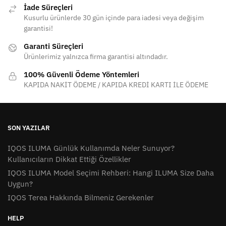
İade Süreçleri
Kusurlu ürünlerde 30 gün içinde para iadesi veya değişim
garantisi!
Garanti Süreçleri
Ürünlerimiz yalnızca firma garantisi altındadır.
100% Güvenli Ödeme Yöntemleri
KAPIDA NAKİT ÖDEME / KAPIDA KREDİ KARTI İLE ÖDEME
SON YAZILAR
IQOS ILUMA Günlük Kullanımda Neler Sunuyor?
Kullanıcıların Dikkat Ettiği Özellikler
IQOS ILUMA Model Seçimi Rehberi: Hangi ILUMA Size Daha
Uygun?
IQOS Terea Hakkında Bilmeniz Gerekenler
HELP