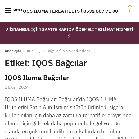
Skip
Skip
to
to
IQOS İLUMA TEREA HEETS l 0532 667 71 00
MENU
0
navigation
content
⚡ İSTANBUL İÇİ 4 SAATTE KAPIDA ÖDEMELİ TESLİMAT HİZMETİ
⚡
Ana Sayfa
/
Ürün “IQOS Bağcılar” olarak etiketlendi
Etiket:
IQOS Bağcılar
IQOS Iluma Bağcılar
2 Ekim 2024
IQOS ILUMA Bağcılar: Bağcılar’da IQOS ILUMA
Ürünlerini Satın Alın Isıtılmış tütün ürünleri, sigara
kullanıcıları için daha az zararlı alternatifler arayışında
olanlar için giderek daha popüler hale geliyor. Bu
alanda en çok tercih edilen markalardan biri olan