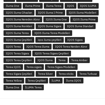
Iluma One
Iluma Prime
Iluma Terea
IQOS
IQOS ILUMA
IQOS Iluma Cihazları
IQOS Iluma I Prime
IQOS Iluma Modelleri
IQOS Iluma Nereden Alınır
IQOS Iluma One
IQOS Iluma Prime
IQOS Iluma Renkleri
IQOS Iluma Sigara
IQOS Iluma Standart
IQOS Iluma Terea
IQOS Iluma Terea Modelleri
IQOS Iluma Çeşitleri
iqos iluma çeşitleri
IQOS Sigara
IQOS Terea
IQOS Terea Iluma
IQOS Terea Nerden Alınır
IQOS Terea Sigara
IQOS Terea Sigara Çeşitleri
IQOS Terea Çeşitleri
IQOS İluma
Terea
Terea Amber
Terea IQOS
Terea sigara
Terea Sigara Modelleri
Terea Sigara Çeşitleri
Terea Silver
Terea sticks
Terea Turkuaz
Terea Yellow
Terea Çeşitleri
İLUMA
İluma IQOS
İluma One
İLUMA Terea