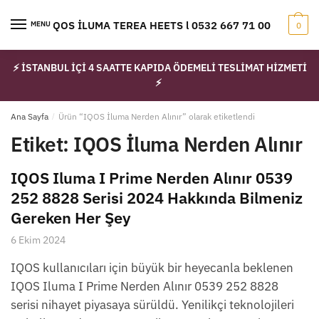
Skip
Skip
to
to
IQOS İLUMA TEREA HEETS l 0532 667 71 00
MENU
0
navigation
content
⚡ İSTANBUL İÇİ 4 SAATTE KAPIDA ÖDEMELİ TESLİMAT HİZMETİ
⚡
Ana Sayfa
/
Ürün “IQOS İluma Nerden Alınır” olarak etiketlendi
Etiket:
IQOS İluma Nerden Alınır
IQOS Iluma I Prime Nerden Alınır 0539
252 8828 Serisi 2024 Hakkında Bilmeniz
Gereken Her Şey
6 Ekim 2024
IQOS kullanıcıları için büyük bir heyecanla beklenen
IQOS Iluma I Prime Nerden Alınır 0539 252 8828
serisi nihayet piyasaya sürüldü. Yenilikçi teknolojileri