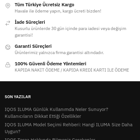
Tüm Türkiye Ücretsiz Kargo
Havale ile ödeme yapın, kargo ücreti bizden!
İade Süreçleri
Kusurlu ürünlerde 30 gün içinde para iadesi veya değişim
garantisi!
Garanti Süreçleri
Ürünlerimiz yalnızca firma garantisi altındadır.
100% Güvenli Ödeme Yöntemleri
KAPIDA NAKİT ÖDEME / KAPIDA KREDİ KARTI İLE ÖDEME
SON YAZILAR
IQOS ILUMA Günlük Kullanımda Neler Sunuyor?
Kullanıcıların Dikkat Ettiği Özellikler
IQOS ILUMA Model Seçimi Rehberi: Hangi ILUMA Size Daha
Uygun?
IQOS Terea Hakkında Bilmeniz Gerekenler