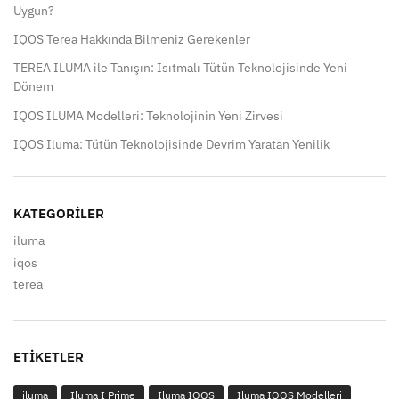
Uygun?
IQOS Terea Hakkında Bilmeniz Gerekenler
TEREA ILUMA ile Tanışın: Isıtmalı Tütün Teknolojisinde Yeni
Dönem
IQOS ILUMA Modelleri: Teknolojinin Yeni Zirvesi
IQOS Iluma: Tütün Teknolojisinde Devrim Yaratan Yenilik
KATEGORILER
iluma
iqos
terea
ETIKETLER
iluma
Iluma I Prime
Iluma IQOS
Iluma IQOS Modelleri