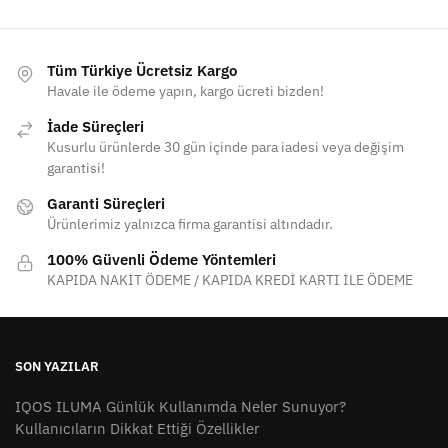
Tüm Türkiye Ücretsiz Kargo
Havale ile ödeme yapın, kargo ücreti bizden!
İade Süreçleri
Kusurlu ürünlerde 30 gün içinde para iadesi veya değişim
garantisi!
Garanti Süreçleri
Ürünlerimiz yalnızca firma garantisi altındadır.
100% Güvenli Ödeme Yöntemleri
KAPIDA NAKİT ÖDEME / KAPIDA KREDİ KARTI İLE ÖDEME
SON YAZILAR
IQOS ILUMA Günlük Kullanımda Neler Sunuyor?
Kullanıcıların Dikkat Ettiği Özellikler