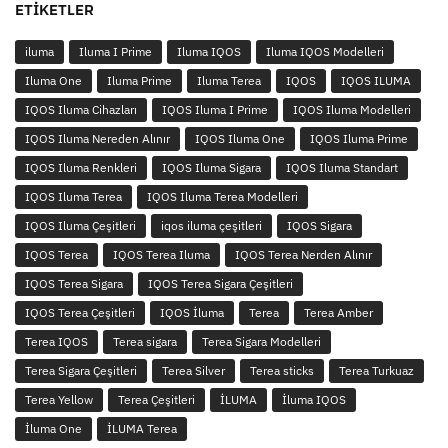
ETIKETLER
iluma
Iluma I Prime
Iluma IQOS
Iluma IQOS Modelleri
Iluma One
Iluma Prime
Iluma Terea
IQOS
IQOS ILUMA
IQOS Iluma Cihazları
IQOS Iluma I Prime
IQOS Iluma Modelleri
IQOS Iluma Nereden Alınır
IQOS Iluma One
IQOS Iluma Prime
IQOS Iluma Renkleri
IQOS Iluma Sigara
IQOS Iluma Standart
IQOS Iluma Terea
IQOS Iluma Terea Modelleri
IQOS Iluma Çeşitleri
iqos iluma çeşitleri
IQOS Sigara
IQOS Terea
IQOS Terea Iluma
IQOS Terea Nerden Alınır
IQOS Terea Sigara
IQOS Terea Sigara Çeşitleri
IQOS Terea Çeşitleri
IQOS İluma
Terea
Terea Amber
Terea IQOS
Terea sigara
Terea Sigara Modelleri
Terea Sigara Çeşitleri
Terea Silver
Terea sticks
Terea Turkuaz
Terea Yellow
Terea Çeşitleri
İLUMA
İluma IQOS
İluma One
İLUMA Terea