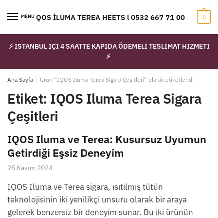
Skip
Skip
to
to
IQOS İLUMA TEREA HEETS l 0532 667 71 00
MENU
0
navigation
content
⚡ İSTANBUL İÇİ 4 SAATTE KAPIDA ÖDEMELİ TESLİMAT HİZMETİ
⚡
Ana Sayfa
/
Ürün “IQOS Iluma Terea Sigara Çeşitleri” olarak etiketlendi
Etiket:
IQOS Iluma Terea Sigara
Çeşitleri
IQOS Iluma ve Terea: Kusursuz Uyumun
Getirdiği Eşsiz Deneyim
25 Kasım 2024
IQOS Iluma ve Terea sigara, ısıtılmış tütün
teknolojisinin iki yenilikçi unsuru olarak bir araya
gelerek benzersiz bir deneyim sunar. Bu iki ürünün