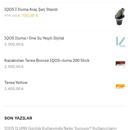
IQOS İ Iluma Araç Şarj Standı
Orijinal
Şu
999,00
₺
750,00
₺
fiyat:
andaki
999,00 ₺.
fiyat:
750,00 ₺.
IQOS Iluma i One Su Yeşili Dijital
3.500,00
₺
Kazakistan Terea Bronze IQOS-ıluma 200 Stick
2.500,00
₺
Terea Yellow
2.400,00
₺
SON YAZILAR
IQOS ILUMA Günlük Kullanımda Neler Sunuyor? Kullanıcıların