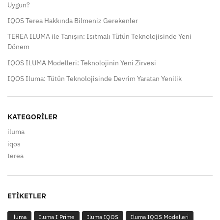
Uygun?
IQOS Terea Hakkında Bilmeniz Gerekenler
TEREA ILUMA ile Tanışın: Isıtmalı Tütün Teknolojisinde Yeni
Dönem
IQOS ILUMA Modelleri: Teknolojinin Yeni Zirvesi
IQOS Iluma: Tütün Teknolojisinde Devrim Yaratan Yenilik
KATEGORILER
iluma
iqos
terea
ETIKETLER
iluma
Iluma I Prime
Iluma IQOS
Iluma IQOS Modelleri