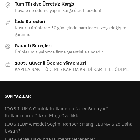
Tüm Türkiye Ücretsiz Kargo
Havale ile ödeme yapın, kargo ücreti bizden!
İade Süreçleri
Kusurlu ürünlerde 30 gün içinde para iadesi veya değişim
garantisi!
Garanti Süreçleri
Ürünlerimiz yalnızca firma garantisi altındadır.
100% Güvenli Ödeme Yöntemleri
KAPIDA NAKİT ÖDEME / KAPIDA KREDİ KARTI İLE ÖDEME
SON YAZILAR
IQOS ILUMA Günlük Kullanımda Neler Sunuyor?
Kullanıcıların Dikkat Ettiği Özellikler
IQOS ILUMA Model Seçimi Rehberi: Hangi ILUMA Size Daha
Uygun?
IQOS Terea Hakkında Bilmeniz Gerekenler