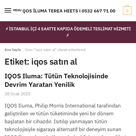
Skip
Skip
to
to
IQOS İLUMA TEREA HEETS l 0532 667 71 00
MENU
0
navigation
content
⚡ İSTANBUL İÇİ 4 SAATTE KAPIDA ÖDEMELİ TESLİMAT HİZMETİ
⚡
Ana Sayfa
/
Ürün “iqos satın al” olarak etiketlendi
Etiket:
iqos satın al
IQOS Iluma: Tütün Teknolojisinde
Devrim Yaratan Yenilik
28 Ocak 2025
IQOS Iluma, Philip Morris International tarafından
geliştirilen ve tütün tüketiminde yeni bir dönem
başlatan bir cihazdır. Isıtılıp yanmayan tütün
teknolojisiyle sigaraya alternatif bir deneyim sunan