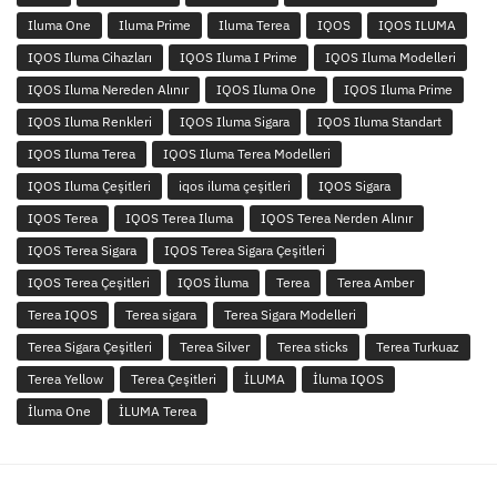
Iluma One
Iluma Prime
Iluma Terea
IQOS
IQOS ILUMA
IQOS Iluma Cihazları
IQOS Iluma I Prime
IQOS Iluma Modelleri
IQOS Iluma Nereden Alınır
IQOS Iluma One
IQOS Iluma Prime
IQOS Iluma Renkleri
IQOS Iluma Sigara
IQOS Iluma Standart
IQOS Iluma Terea
IQOS Iluma Terea Modelleri
IQOS Iluma Çeşitleri
iqos iluma çeşitleri
IQOS Sigara
IQOS Terea
IQOS Terea Iluma
IQOS Terea Nerden Alınır
IQOS Terea Sigara
IQOS Terea Sigara Çeşitleri
IQOS Terea Çeşitleri
IQOS İluma
Terea
Terea Amber
Terea IQOS
Terea sigara
Terea Sigara Modelleri
Terea Sigara Çeşitleri
Terea Silver
Terea sticks
Terea Turkuaz
Terea Yellow
Terea Çeşitleri
İLUMA
İluma IQOS
İluma One
İLUMA Terea