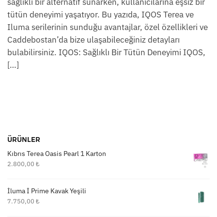
sağlıklı bir alternatif sunarken, kullanıcılarına eşsiz bir
tütün deneyimi yaşatıyor. Bu yazıda, IQOS Terea ve
Iluma serilerinin sunduğu avantajlar, özel özellikleri ve
Caddebostan’da bize ulaşabileceğiniz detayları
bulabilirsiniz. IQOS: Sağlıklı Bir Tütün Deneyimi IQOS,
[…]
ÜRÜNLER
Kıbrıs Terea Oasis Pearl 1 Karton
2.800,00
₺
İluma İ Prime Kavak Yeşili
7.750,00
₺