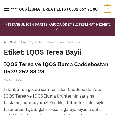
Skip
Skip
to
to
IQOS İLUMA TEREA HEETS l 0532 667 71 00
MENU
0
navigation
content
⚡ İSTANBUL İÇİ 4 SAATTE KAPIDA ÖDEMELİ TESLİMAT HİZMETİ
⚡
Ana Sayfa
/
Ürün “IQOS Terea Bayii” olarak etiketlendi
Etiket:
IQOS Terea Bayii
IQOS Terea ve IQOS Iluma Caddebostan
0539 252 88 28
4 Ekim 2024
İstanbul’un gözde semtlerinden Caddebostan’da,
IQOS Terea ve IQOS Iluma ürünlerinin satışına
başlamış bulunuyoruz! Yenilikçi tütün teknolojisiyle
tasarlanan IQOS, geleneksel sigaraya kıyasla daha