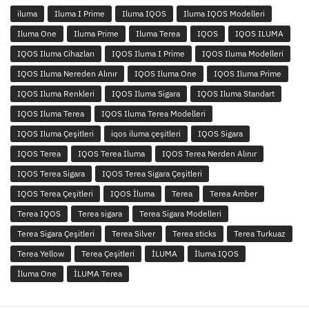
iluma
Iluma I Prime
Iluma IQOS
Iluma IQOS Modelleri
Iluma One
Iluma Prime
Iluma Terea
IQOS
IQOS ILUMA
IQOS Iluma Cihazları
IQOS Iluma I Prime
IQOS Iluma Modelleri
IQOS Iluma Nereden Alınır
IQOS Iluma One
IQOS Iluma Prime
IQOS Iluma Renkleri
IQOS Iluma Sigara
IQOS Iluma Standart
IQOS Iluma Terea
IQOS Iluma Terea Modelleri
IQOS Iluma Çeşitleri
iqos iluma çeşitleri
IQOS Sigara
IQOS Terea
IQOS Terea Iluma
IQOS Terea Nerden Alınır
IQOS Terea Sigara
IQOS Terea Sigara Çeşitleri
IQOS Terea Çeşitleri
IQOS İluma
Terea
Terea Amber
Terea IQOS
Terea sigara
Terea Sigara Modelleri
Terea Sigara Çeşitleri
Terea Silver
Terea sticks
Terea Turkuaz
Terea Yellow
Terea Çeşitleri
İLUMA
İluma IQOS
İluma One
İLUMA Terea