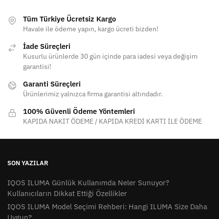
Tüm Türkiye Ücretsiz Kargo
Havale ile ödeme yapın, kargo ücreti bizden!
İade Süreçleri
Kusurlu ürünlerde 30 gün içinde para iadesi veya değişim
garantisi!
Garanti Süreçleri
Ürünlerimiz yalnızca firma garantisi altındadır.
100% Güvenli Ödeme Yöntemleri
KAPIDA NAKİT ÖDEME / KAPIDA KREDİ KARTI İLE ÖDEME
SON YAZILAR
IQOS ILUMA Günlük Kullanımda Neler Sunuyor?
Kullanıcıların Dikkat Ettiği Özellikler
IQOS ILUMA Model Seçimi Rehberi: Hangi ILUMA Size Daha
Uygun?