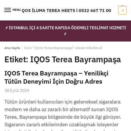
Skip
Skip
to
to
IQOS İLUMA TEREA HEETS l 0532 667 71 00
MENU
0
navigation
content
⚡ İSTANBUL İÇİ 4 SAATTE KAPIDA ÖDEMELİ TESLİMAT HİZMETİ
⚡
Ana Sayfa
/
Ürün “IQOS Terea Bayrampaşa” olarak etiketlendi
Etiket:
IQOS Terea Bayrampaşa
IQOS Terea Bayrampaşa – Yenilikçi
Tütün Deneyimi İçin Doğru Adres
28 Eylül 2024
Tütün ürünleri kullanıcıları için geleneksel sigaralara
modern ve daha az zararlı bir alternatif sunan IQOS
Terea, Bayrampaşa bölgesinde de büyük ilgi görüyor.
Sigaranın zararlı etkilerinden uzaklaşmak isteyenler