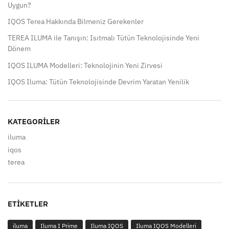
Uygun?
IQOS Terea Hakkında Bilmeniz Gerekenler
TEREA ILUMA ile Tanışın: Isıtmalı Tütün Teknolojisinde Yeni
Dönem
IQOS ILUMA Modelleri: Teknolojinin Yeni Zirvesi
IQOS Iluma: Tütün Teknolojisinde Devrim Yaratan Yenilik
KATEGORILER
iluma
iqos
terea
ETIKETLER
iluma
Iluma I Prime
Iluma IQOS
Iluma IQOS Modelleri