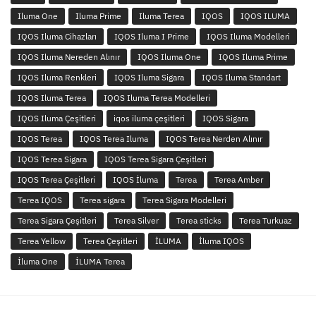
Iluma One
Iluma Prime
Iluma Terea
IQOS
IQOS ILUMA
IQOS Iluma Cihazları
IQOS Iluma I Prime
IQOS Iluma Modelleri
IQOS Iluma Nereden Alınır
IQOS Iluma One
IQOS Iluma Prime
IQOS Iluma Renkleri
IQOS Iluma Sigara
IQOS Iluma Standart
IQOS Iluma Terea
IQOS Iluma Terea Modelleri
IQOS Iluma Çeşitleri
iqos iluma çeşitleri
IQOS Sigara
IQOS Terea
IQOS Terea Iluma
IQOS Terea Nerden Alınır
IQOS Terea Sigara
IQOS Terea Sigara Çeşitleri
IQOS Terea Çeşitleri
IQOS İluma
Terea
Terea Amber
Terea IQOS
Terea sigara
Terea Sigara Modelleri
Terea Sigara Çeşitleri
Terea Silver
Terea sticks
Terea Turkuaz
Terea Yellow
Terea Çeşitleri
İLUMA
İluma IQOS
İluma One
İLUMA Terea