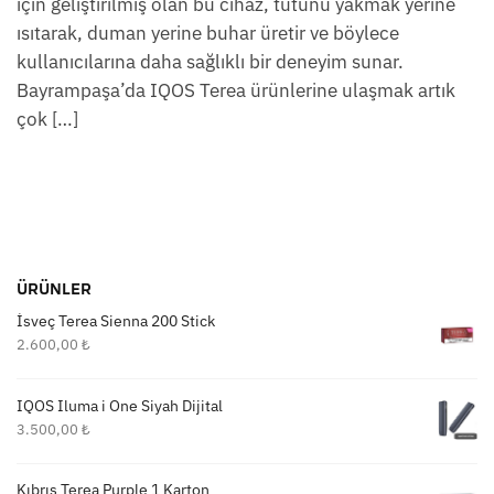
için geliştirilmiş olan bu cihaz, tütünü yakmak yerine
ısıtarak, duman yerine buhar üretir ve böylece
kullanıcılarına daha sağlıklı bir deneyim sunar.
Bayrampaşa’da IQOS Terea ürünlerine ulaşmak artık
çok […]
ÜRÜNLER
İsveç Terea Sienna 200 Stick
2.600,00
₺
IQOS Iluma i One Siyah Dijital
3.500,00
₺
Kıbrıs Terea Purple 1 Karton