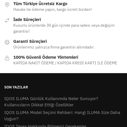
Tüm Türkiye Ücretsiz Kargo
Havale ile ödeme yapın, kargo ücreti bizden!
İade Süreçleri
Kusurlu ürünlerde 30 gün içinde para iadesi veya değişim
garantisi!
Garanti Süreçleri
Ürünlerimiz yalnızca firma garantisi altındadır.
100% Güvenli Ödeme Yöntemleri
KAPIDA NAKİT ÖDEME / KAPIDA KREDİ KARTI İLE ÖDEME
SON YAZILAR
IQOS ILUMA Günlük Kullanımda Neler Sunuyor?
Kullanıcıların Dikkat Ettiği Özellikler
IQOS ILUMA Model Seçimi Rehberi: Hangi ILUMA Size Daha
Uygun?
IQOS Terea Hakkında Bilmeniz Gerekenler