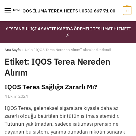
Skip
Skip
to
to
IQOS İLUMA TEREA HEETS l 0532 667 71 00
MENU
0
navigation
content
⚡ İSTANBUL İÇİ 4 SAATTE KAPIDA ÖDEMELİ TESLİMAT HİZMETİ
⚡
Ana Sayfa
/
Ürün “IQOS Terea Nereden Alırım” olarak etiketlendi
Etiket:
IQOS Terea Nereden
Alırım
IQOS Terea Sağlığa Zararlı Mı?
4 Ekim 2024
IQOS Terea, geleneksel sigaralara kıyasla daha az
zararlı olduğu belirtilen bir tütün ısıtma sistemidir.
Tütünün yakılmadan, sadece ısıtılması prensibine
dayanan bu sistem, yanma olmadan nikotin sunarak