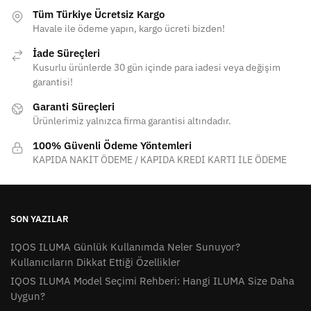
Tüm Türkiye Ücretsiz Kargo
Havale ile ödeme yapın, kargo ücreti bizden!
İade Süreçleri
Kusurlu ürünlerde 30 gün içinde para iadesi veya değişim
garantisi!
Garanti Süreçleri
Ürünlerimiz yalnızca firma garantisi altındadır.
100% Güvenli Ödeme Yöntemleri
KAPIDA NAKİT ÖDEME / KAPIDA KREDİ KARTI İLE ÖDEME
SON YAZILAR
IQOS ILUMA Günlük Kullanımda Neler Sunuyor?
Kullanıcıların Dikkat Ettiği Özellikler
IQOS ILUMA Model Seçimi Rehberi: Hangi ILUMA Size Daha
Uygun?