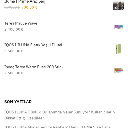
İluma İ Prime Araç Şarjı
Orijinal
Şu
999,00
₺
700,00
₺
fiyat:
andaki
999,00 ₺.
fiyat:
Terea Mauve Wave
700,00 ₺.
2.400,00
₺
IQOS İ ILUMA Fıstık Yeşili Dijital
5.500,00
₺
İsveç Terea Warm Fuse 200 Stick
2.600,00
₺
SON YAZILAR
IQOS ILUMA Günlük Kullanımda Neler Sunuyor? Kullanıcıların
Dikkat Ettiği Özellikler
IQOS ILUMA Model Seçimi Rehberi: Hangi ILUMA Size Daha