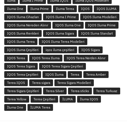
iluma
Iluma I Prime
Iluma IQOS
Iluma IQOS Modelleri
Iluma One
Iluma Prime
Iluma Terea
IQOS
IQOS ILUMA
IQOS Iluma Cihazları
IQOS Iluma I Prime
IQOS Iluma Modelleri
IQOS Iluma Nereden Alınır
IQOS Iluma One
IQOS Iluma Prime
IQOS Iluma Renkleri
IQOS Iluma Sigara
IQOS Iluma Standart
IQOS Iluma Terea
IQOS Iluma Terea Modelleri
IQOS Iluma Çeşitleri
iqos iluma çeşitleri
IQOS Sigara
IQOS Terea
IQOS Terea Iluma
IQOS Terea Nerden Alınır
IQOS Terea Sigara
IQOS Terea Sigara Çeşitleri
IQOS Terea Çeşitleri
IQOS İluma
Terea
Terea Amber
Terea IQOS
Terea sigara
Terea Sigara Modelleri
Terea Sigara Çeşitleri
Terea Silver
Terea sticks
Terea Turkuaz
Terea Yellow
Terea Çeşitleri
İLUMA
İluma IQOS
İluma One
İLUMA Terea