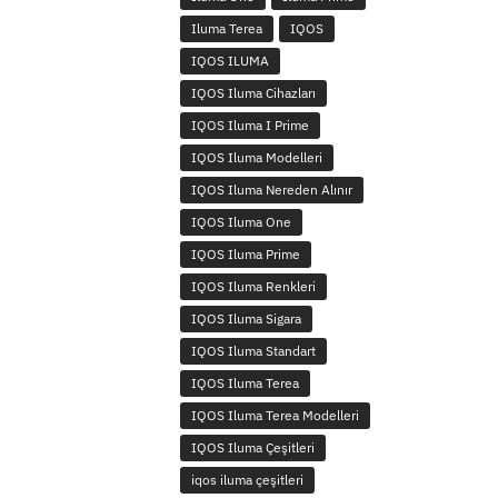
Iluma Terea
IQOS
IQOS ILUMA
IQOS Iluma Cihazları
IQOS Iluma I Prime
IQOS Iluma Modelleri
IQOS Iluma Nereden Alınır
IQOS Iluma One
IQOS Iluma Prime
IQOS Iluma Renkleri
IQOS Iluma Sigara
IQOS Iluma Standart
IQOS Iluma Terea
IQOS Iluma Terea Modelleri
IQOS Iluma Çeşitleri
iqos iluma çeşitleri