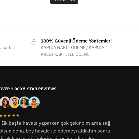
100% Güvenli Ödeme Yöntemleri
arantisi
KAPIDA NAKİT ÖDEME / KAPIDA
KREDİ KARTI İLE ÖDEME
OVER 1,000 5-STAR REVIEWS
★★★★★
“İlk başta havale yaparken çok çekindim ama sağ
olsun deniz bey havale ile ödemeyi aldıktan sonra
direk kargoya ürünlerimizi teslim edip takip