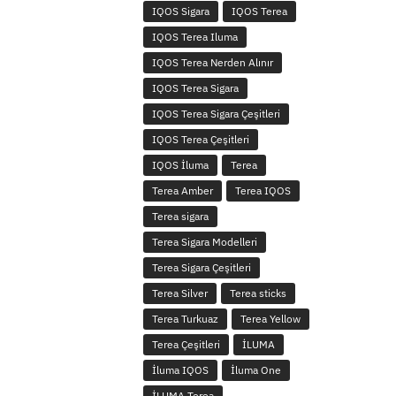
IQOS Sigara
IQOS Terea
IQOS Terea Iluma
IQOS Terea Nerden Alınır
IQOS Terea Sigara
IQOS Terea Sigara Çeşitleri
IQOS Terea Çeşitleri
IQOS İluma
Terea
Terea Amber
Terea IQOS
Terea sigara
Terea Sigara Modelleri
Terea Sigara Çeşitleri
Terea Silver
Terea sticks
Terea Turkuaz
Terea Yellow
Terea Çeşitleri
İLUMA
İluma IQOS
İluma One
İLUMA Terea