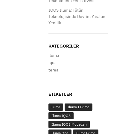
Teknolojinin Yeni Zirvesi
IQOS Iluma: Tütün
Teknolojisinde Devrim Yaratan
Yenilik
KATEGORILER
iluma
iqos
terea
ETIKETLER
iluma
Iluma I Prime
Iluma IQOS
Iluma IQOS Modelleri
Iluma One
Iluma Prime