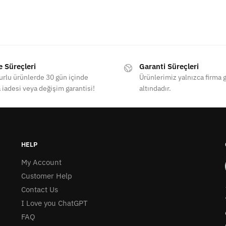
e Süreçleri
Garanti Süreçleri
rlu ürünlerde 30 gün içinde
Ürünlerimiz yalnızca firma g
 iadesi veya değişim garantisi!
altındadır.
HELP
My Account
Customer Help
Contact Us
I Love you ChatGPT
FAQ