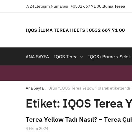
Skip
Skip
7/24 İletişim Numarası: +0532 667 71 00
Iluma
Terea
to
to
navigation
content
IQOS İLUMA TEREA HEETS l 0532 667 71 00
ANA SAYFA
IQOS Terea
IQOS i Prime x Selett
Ana Sayfa
Ürün “IQOS Terea Yellow” olarak etiketlendi
/
Etiket:
IQOS Terea 
Terea Yellow Tadı Nasıl? – Terea Çub
4 Ekim 2024