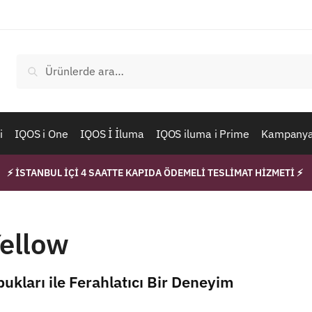
Ara:
Ara
i
IQOS i One
IQOS İ İluma
IQOS iluma i Prime
Kampanyal
⚡ İSTANBUL İÇİ 4 SAATTE KAPIDA ÖDEMELİ TESLİMAT HİZMETİ ⚡
Yellow
ukları ile Ferahlatıcı Bir Deneyim