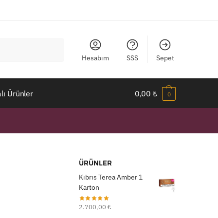
Hesabım
SSS
Sepet
ı Ürünler
0,00
₺
0
ÜRÜNLER
Kıbrıs Terea Amber 1
Karton
2.700,00
₺