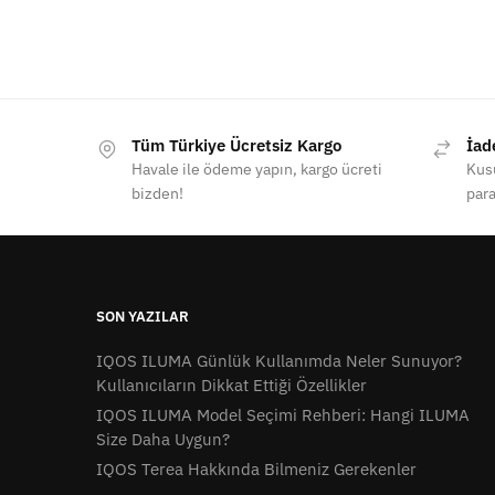
Tüm Türkiye Ücretsiz Kargo
İad
Havale ile ödeme yapın, kargo ücreti
Kusu
bizden!
para
SON YAZILAR
IQOS ILUMA Günlük Kullanımda Neler Sunuyor?
Kullanıcıların Dikkat Ettiği Özellikler
IQOS ILUMA Model Seçimi Rehberi: Hangi ILUMA
Size Daha Uygun?
IQOS Terea Hakkında Bilmeniz Gerekenler