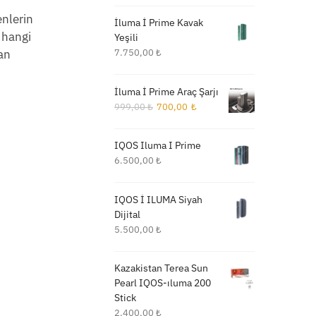
enlerin
İluma İ Prime Kavak
e hangi
Yeşili
kan
7.750,00
₺
İluma İ Prime Araç Şarjı
Orijinal
Şu
999,00
₺
700,00
₺
fiyat:
andaki
999,00 ₺.
fiyat:
IQOS Iluma I Prime
700,00 ₺.
6.500,00
₺
IQOS İ ILUMA Siyah
Dijital
5.500,00
₺
Kazakistan Terea Sun
Pearl IQOS-ıluma 200
Stick
2.400,00
₺