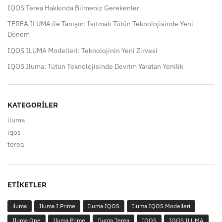
IQOS Terea Hakkında Bilmeniz Gerekenler
TEREA ILUMA ile Tanışın: Isıtmalı Tütün Teknolojisinde Yeni
Dönem
IQOS ILUMA Modelleri: Teknolojinin Yeni Zirvesi
IQOS Iluma: Tütün Teknolojisinde Devrim Yaratan Yenilik
KATEGORILER
iluma
iqos
terea
ETIKETLER
iluma
Iluma I Prime
Iluma IQOS
Iluma IQOS Modelleri
Iluma One
Iluma Prime
Iluma Terea
IQOS
IQOS ILUMA