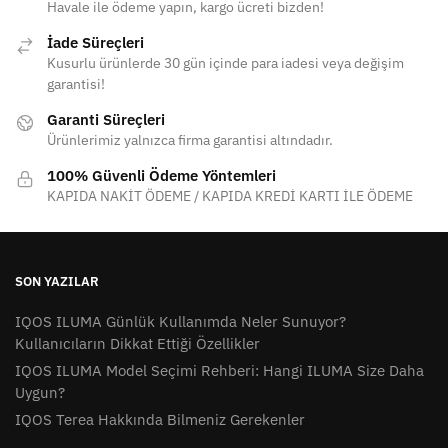
Havale ile ödeme yapın, kargo ücreti bizden!
İade Süreçleri
Kusurlu ürünlerde 30 gün içinde para iadesi veya değişim
garantisi!
Garanti Süreçleri
Ürünlerimiz yalnızca firma garantisi altındadır.
100% Güvenli Ödeme Yöntemleri
KAPIDA NAKİT ÖDEME / KAPIDA KREDİ KARTI İLE ÖDEME
SON YAZILAR
IQOS ILUMA Günlük Kullanımda Neler Sunuyor?
Kullanıcıların Dikkat Ettiği Özellikler
IQOS ILUMA Model Seçimi Rehberi: Hangi ILUMA Size Daha
Uygun?
IQOS Terea Hakkında Bilmeniz Gerekenler