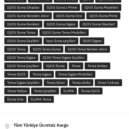
IQOS Iluma Cihazları
IQOS Iluma I Prime
IQOS Iluma Modelleri
IQOS Iluma Nereden Alınır
IQOS Iluma One
IQOS Iluma Prime
IQOS Iluma Renkleri
IQOS Iluma Sigara
IQOS Iluma Standart
IQOS Iluma Terea
IQOS Iluma Terea Modelleri
IQOS Iluma Çeşitleri
iqos iluma çeşitleri
IQOS Sigara
IQOS Terea
IQOS Terea Iluma
IQOS Terea Nerden Alınır
IQOS Terea Sigara
IQOS Terea Sigara Çeşitleri
IQOS Terea Çeşitleri
IQOS İluma
Terea
Terea Amber
Terea IQOS
Terea sigara
Terea Sigara Modelleri
Terea Sigara Çeşitleri
Terea Silver
Terea sticks
Terea Turkuaz
Terea Yellow
Terea Çeşitleri
İLUMA
İluma IQOS
İluma One
İLUMA Terea
Tüm Türkiye Ücretsiz Kargo