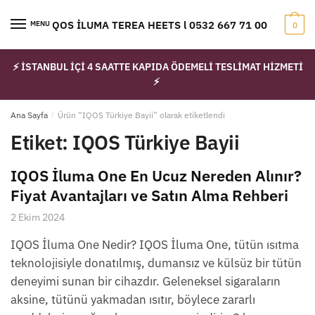
Skip
Skip
to
to
IQOS İLUMA TEREA HEETS l 0532 667 71 00
MENU
0
navigation
content
⚡ İSTANBUL İÇİ 4 SAATTE KAPIDA ÖDEMELİ TESLİMAT HİZMETİ
⚡
Ana Sayfa
/
Ürün “IQOS Türkiye Bayii” olarak etiketlendi
Etiket:
IQOS Türkiye Bayii
IQOS İluma One En Ucuz Nereden Alınır?
Fiyat Avantajları ve Satın Alma Rehberi
2 Ekim 2024
IQOS İluma One Nedir? IQOS İluma One, tütün ısıtma
teknolojisiyle donatılmış, dumansız ve külsüz bir tütün
deneyimi sunan bir cihazdır. Geleneksel sigaraların
aksine, tütünü yakmadan ısıtır, böylece zararlı