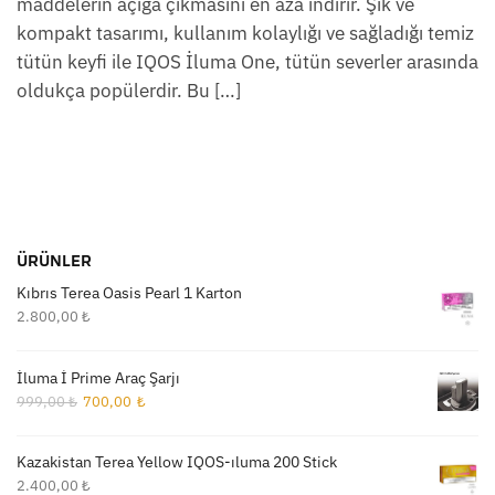
maddelerin açığa çıkmasını en aza indirir. Şık ve
kompakt tasarımı, kullanım kolaylığı ve sağladığı temiz
tütün keyfi ile IQOS İluma One, tütün severler arasında
oldukça popülerdir. Bu […]
ÜRÜNLER
Kıbrıs Terea Oasis Pearl 1 Karton
2.800,00
₺
İluma İ Prime Araç Şarjı
Orijinal
Şu
999,00
₺
700,00
₺
fiyat:
andaki
999,00 ₺.
fiyat:
Kazakistan Terea Yellow IQOS-ıluma 200 Stick
700,00 ₺.
2.400,00
₺