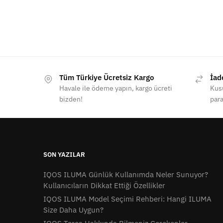
Tüm Türkiye Ücretsiz Kargo
İad
Havale ile ödeme yapın, kargo ücreti
Kusu
bizden!
para
SON YAZILAR
IQOS ILUMA Günlük Kullanımda Neler Sunuyor?
Kullanıcıların Dikkat Ettiği Özellikler
IQOS ILUMA Model Seçimi Rehberi: Hangi ILUMA
Size Daha Uygun?