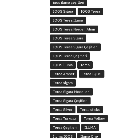
iqos iluma çeşitleri
IQOS Sigara
IQOS Terea
IQOS Terea Iluma
IQOS Terea Nerden Alınır
IQOS Terea Sigara
IQOS Terea Sigara Çeşitleri
IQOS Terea Çeşitleri
IQOS İluma
Terea
Terea Amber
Terea IQOS
Terea sigara
Terea Sigara Modelleri
Terea Sigara Çeşitleri
Terea Silver
Terea sticks
Terea Turkuaz
Terea Yellow
Terea Çeşitleri
İLUMA
İluma IQOS
İluma One