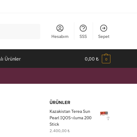
Hesabım
SSS
Sepet
ı Ürünler
0,00
₺
0
ÜRÜNLER
Kazakistan Terea Sun
Pearl IQOS-ıluma 200
Stick
2.400,00
₺