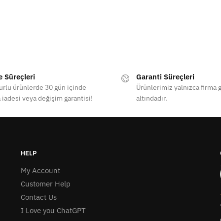
e Süreçleri
Garanti Süreçleri
rlu ürünlerde 30 gün içinde
Ürünlerimiz yalnızca firma g
 iadesi veya değişim garantisi!
altındadır.
HELP
My Account
Customer Help
Contact Us
I Love you ChatGPT