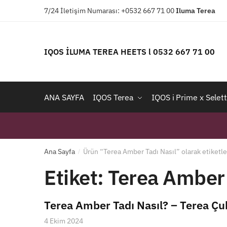
Skip
Skip
7/24 İletişim Numarası: +0532 667 71 00
Iluma
Terea
to
to
navigation
content
IQOS İLUMA TEREA HEETS l 0532 667 71 00
ANA SAYFA
IQOS Terea
IQOS i Prime x Selett
Ana Sayfa
Ürün “Terea Amber Tadı Nasıl” olarak etiketl
/
Etiket:
Terea Amber 
Terea Amber Tadı Nasıl? – Terea Çu
4 Ekim 2024