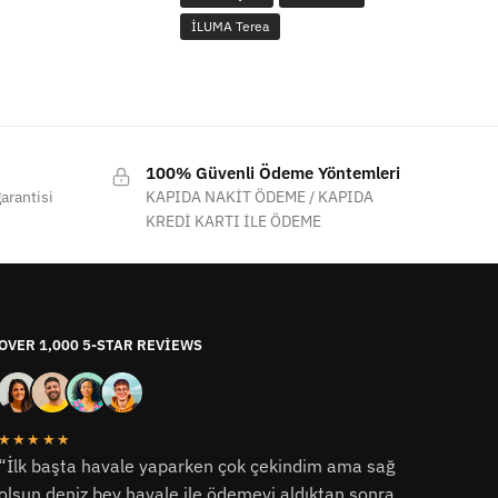
İLUMA Terea
100% Güvenli Ödeme Yöntemleri
arantisi
KAPIDA NAKİT ÖDEME / KAPIDA
KREDİ KARTI İLE ÖDEME
OVER 1,000 5-STAR REVIEWS
★★★★★
“İlk başta havale yaparken çok çekindim ama sağ
olsun deniz bey havale ile ödemeyi aldıktan sonra