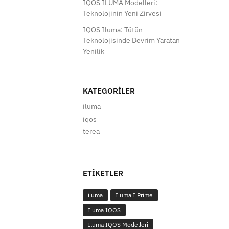
IQOS ILUMA Modelleri:
Teknolojinin Yeni Zirvesi
IQOS Iluma: Tütün
Teknolojisinde Devrim Yaratan
Yenilik
KATEGORILER
iluma
iqos
terea
ETIKETLER
iluma
Iluma I Prime
Iluma IQOS
Iluma IQOS Modelleri