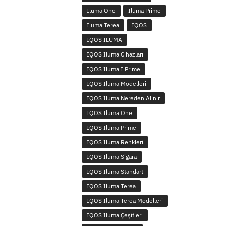
Iluma One
Iluma Prime
Iluma Terea
IQOS
IQOS ILUMA
IQOS Iluma Cihazları
IQOS Iluma I Prime
IQOS Iluma Modelleri
IQOS Iluma Nereden Alınır
IQOS Iluma One
IQOS Iluma Prime
IQOS Iluma Renkleri
IQOS Iluma Sigara
IQOS Iluma Standart
IQOS Iluma Terea
IQOS Iluma Terea Modelleri
IQOS Iluma Çeşitleri