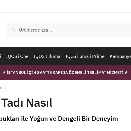
Ara:
Ara
i
IQOS i One
IQOS İ İluma
IQOS iluma i Prime
Kampanyal
⚡ İSTANBUL İÇİ 4 SAATTE KAPIDA ÖDEMELİ TESLİMAT HİZMETİ ⚡
endi
Tadı Nasıl
bukları ile Yoğun ve Dengeli Bir Deneyim