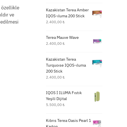
 özellikle
Kazakistan Terea Amber
ldır ve
IQOS-ıluma 200 Stick
 edilmesi
2.400,00
₺
Terea Mauve Wave
2.400,00
₺
Kazakistan Terea
Turquoıse IQOS-ıluma
200 Stick
2.400,00
₺
IQOS İ ILUMA Fıstık
Yeşili Dijital
5.500,00
₺
Kıbrıs Terea Oasis Pearl 1
Karton