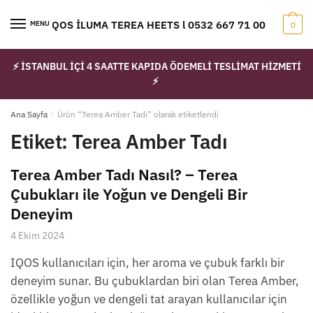
Skip
Skip
to
to
IQOS İLUMA TEREA HEETS l 0532 667 71 00
MENU
0
navigation
content
⚡ İSTANBUL İÇİ 4 SAATTE KAPIDA ÖDEMELİ TESLİMAT HİZMETİ
⚡
Ana Sayfa
/
Ürün “Terea Amber Tadı” olarak etiketlendi
Etiket:
Terea Amber Tadı
Terea Amber Tadı Nasıl? – Terea
Çubukları ile Yoğun ve Dengeli Bir
Deneyim
4 Ekim 2024
IQOS kullanıcıları için, her aroma ve çubuk farklı bir
deneyim sunar. Bu çubuklardan biri olan Terea Amber,
özellikle yoğun ve dengeli tat arayan kullanıcılar için