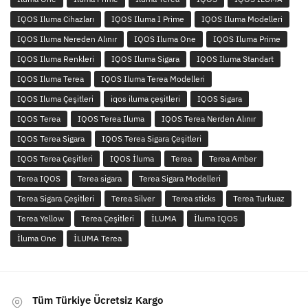
IQOS Iluma Cihazları
IQOS Iluma I Prime
IQOS Iluma Modelleri
IQOS Iluma Nereden Alınır
IQOS Iluma One
IQOS Iluma Prime
IQOS Iluma Renkleri
IQOS Iluma Sigara
IQOS Iluma Standart
IQOS Iluma Terea
IQOS Iluma Terea Modelleri
IQOS Iluma Çeşitleri
iqos iluma çeşitleri
IQOS Sigara
IQOS Terea
IQOS Terea Iluma
IQOS Terea Nerden Alınır
IQOS Terea Sigara
IQOS Terea Sigara Çeşitleri
IQOS Terea Çeşitleri
IQOS İluma
Terea
Terea Amber
Terea IQOS
Terea sigara
Terea Sigara Modelleri
Terea Sigara Çeşitleri
Terea Silver
Terea sticks
Terea Turkuaz
Terea Yellow
Terea Çeşitleri
İLUMA
İluma IQOS
İluma One
İLUMA Terea
Tüm Türkiye Ücretsiz Kargo