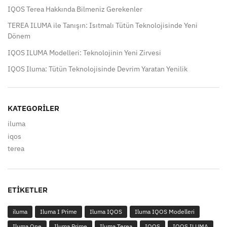
IQOS Terea Hakkında Bilmeniz Gerekenler
TEREA ILUMA ile Tanışın: Isıtmalı Tütün Teknolojisinde Yeni
Dönem
IQOS ILUMA Modelleri: Teknolojinin Yeni Zirvesi
IQOS Iluma: Tütün Teknolojisinde Devrim Yaratan Yenilik
KATEGORILER
iluma
iqos
terea
ETIKETLER
iluma
Iluma I Prime
Iluma IQOS
Iluma IQOS Modelleri
Iluma One
Iluma Prime
Iluma Terea
IQOS
IQOS ILUMA