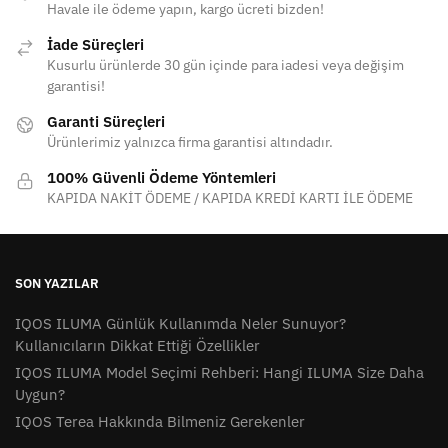
Havale ile ödeme yapın, kargo ücreti bizden!
İade Süreçleri
Kusurlu ürünlerde 30 gün içinde para iadesi veya değişim
garantisi!
Garanti Süreçleri
Ürünlerimiz yalnızca firma garantisi altındadır.
100% Güvenli Ödeme Yöntemleri
KAPIDA NAKİT ÖDEME / KAPIDA KREDİ KARTI İLE ÖDEME
SON YAZILAR
IQOS ILUMA Günlük Kullanımda Neler Sunuyor?
Kullanıcıların Dikkat Ettiği Özellikler
IQOS ILUMA Model Seçimi Rehberi: Hangi ILUMA Size Daha
Uygun?
IQOS Terea Hakkında Bilmeniz Gerekenler