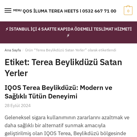
Skip
Skip
to
to
IQOS İLUMA TEREA HEETS l 0532 667 71 00
MENU
0
navigation
content
⚡ İSTANBUL İÇİ 4 SAATTE KAPIDA ÖDEMELİ TESLİMAT HİZMETİ
⚡
Ana Sayfa
/
Ürün “Terea Beylikdüzü Satan Yerler” olarak etiketlendi
Etiket:
Terea Beylikdüzü Satan
Yerler
IQOS Terea Beylikdüzü: Modern ve
Sağlıklı Tütün Deneyimi
28 Eylül 2024
Geleneksel sigara kullanımının zararlarını azaltmak ve
daha sağlıklı bir alternatif sunmak amacıyla
geliştirilmiş olan IQOS Terea, Beylikdüzü bölgesinde