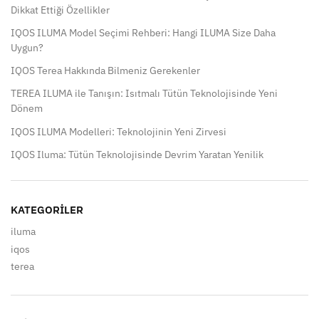
Dikkat Ettiği Özellikler
IQOS ILUMA Model Seçimi Rehberi: Hangi ILUMA Size Daha
Uygun?
IQOS Terea Hakkında Bilmeniz Gerekenler
TEREA ILUMA ile Tanışın: Isıtmalı Tütün Teknolojisinde Yeni
Dönem
IQOS ILUMA Modelleri: Teknolojinin Yeni Zirvesi
IQOS Iluma: Tütün Teknolojisinde Devrim Yaratan Yenilik
KATEGORILER
iluma
iqos
terea