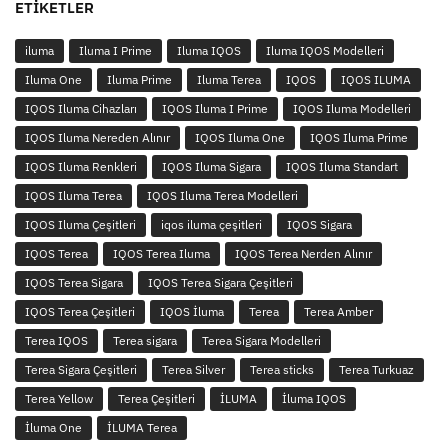
ETIKETLER
iluma
Iluma I Prime
Iluma IQOS
Iluma IQOS Modelleri
Iluma One
Iluma Prime
Iluma Terea
IQOS
IQOS ILUMA
IQOS Iluma Cihazları
IQOS Iluma I Prime
IQOS Iluma Modelleri
IQOS Iluma Nereden Alınır
IQOS Iluma One
IQOS Iluma Prime
IQOS Iluma Renkleri
IQOS Iluma Sigara
IQOS Iluma Standart
IQOS Iluma Terea
IQOS Iluma Terea Modelleri
IQOS Iluma Çeşitleri
iqos iluma çeşitleri
IQOS Sigara
IQOS Terea
IQOS Terea Iluma
IQOS Terea Nerden Alınır
IQOS Terea Sigara
IQOS Terea Sigara Çeşitleri
IQOS Terea Çeşitleri
IQOS İluma
Terea
Terea Amber
Terea IQOS
Terea sigara
Terea Sigara Modelleri
Terea Sigara Çeşitleri
Terea Silver
Terea sticks
Terea Turkuaz
Terea Yellow
Terea Çeşitleri
İLUMA
İluma IQOS
İluma One
İLUMA Terea