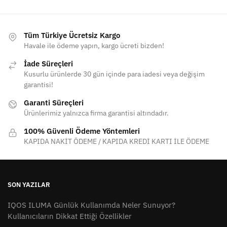
Tüm Türkiye Ücretsiz Kargo
Havale ile ödeme yapın, kargo ücreti bizden!
İade Süreçleri
Kusurlu ürünlerde 30 gün içinde para iadesi veya değişim
garantisi!
Garanti Süreçleri
Ürünlerimiz yalnızca firma garantisi altındadır.
100% Güvenli Ödeme Yöntemleri
KAPIDA NAKİT ÖDEME / KAPIDA KREDİ KARTI İLE ÖDEME
SON YAZILAR
IQOS ILUMA Günlük Kullanımda Neler Sunuyor?
Kullanıcıların Dikkat Ettiği Özellikler