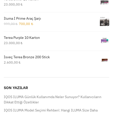
23.000,00
₺
İluma İ Prime Araç Şarjı
Orijinal
Şu
999,00
₺
700,00
₺
fiyat:
andaki
999,00 ₺.
fiyat:
Terea Purple 10 Karton
700,00 ₺.
23.000,00
₺
İsveç Terea Bronze 200 Stick
2.600,00
₺
SON YAZILAR
IQOS ILUMA Günlük Kullanımda Neler Sunuyor? Kullanıcıların
Dikkat Ettiği Özellikler
IQOS ILUMA Model Seçimi Rehberi: Hangi ILUMA Size Daha