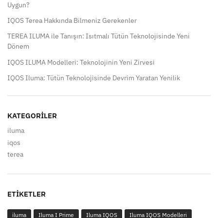
Uygun?
IQOS Terea Hakkında Bilmeniz Gerekenler
TEREA ILUMA ile Tanışın: Isıtmalı Tütün Teknolojisinde Yeni
Dönem
IQOS ILUMA Modelleri: Teknolojinin Yeni Zirvesi
IQOS Iluma: Tütün Teknolojisinde Devrim Yaratan Yenilik
KATEGORILER
iluma
iqos
terea
ETIKETLER
iluma
Iluma I Prime
Iluma IQOS
Iluma IQOS Modelleri