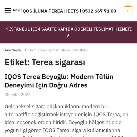
Skip
Skip
to
to
IQOS İLUMA TEREA HEETS l 0532 667 71 00
MENU
0
navigation
content
⚡ İSTANBUL İÇİ 4 SAATTE KAPIDA ÖDEMELİ TESLİMAT HİZMETİ
⚡
Ana Sayfa
/
Ürün “Terea sigarası” olarak etiketlendi
Etiket:
Terea sigarası
IQOS Terea Beyoğlu: Modern Tütün
Deneyimi İçin Doğru Adres
28 Eylül 2024
Geleneksel sigara alışkanlıklarını modern bir
alternatifle değiştirmek isteyenler için IQOS Terea, en
ideal seçeneklerden biridir. Beyoğlu bölgesinde de
yoğun ilgi gören IQOS Terea, sigara kullanıcılarına