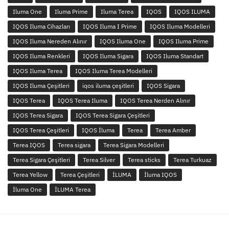
Iluma One
Iluma Prime
Iluma Terea
IQOS
IQOS ILUMA
IQOS Iluma Cihazları
IQOS Iluma I Prime
IQOS Iluma Modelleri
IQOS Iluma Nereden Alınır
IQOS Iluma One
IQOS Iluma Prime
IQOS Iluma Renkleri
IQOS Iluma Sigara
IQOS Iluma Standart
IQOS Iluma Terea
IQOS Iluma Terea Modelleri
IQOS Iluma Çeşitleri
iqos iluma çeşitleri
IQOS Sigara
IQOS Terea
IQOS Terea Iluma
IQOS Terea Nerden Alınır
IQOS Terea Sigara
IQOS Terea Sigara Çeşitleri
IQOS Terea Çeşitleri
IQOS İluma
Terea
Terea Amber
Terea IQOS
Terea sigara
Terea Sigara Modelleri
Terea Sigara Çeşitleri
Terea Silver
Terea sticks
Terea Turkuaz
Terea Yellow
Terea Çeşitleri
İLUMA
İluma IQOS
İluma One
İLUMA Terea