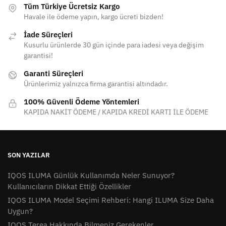
Tüm Türkiye Ücretsiz Kargo
Havale ile ödeme yapın, kargo ücreti bizden!
İade Süreçleri
Kusurlu ürünlerde 30 gün içinde para iadesi veya değişim
garantisi!
Garanti Süreçleri
Ürünlerimiz yalnızca firma garantisi altındadır.
100% Güvenli Ödeme Yöntemleri
KAPIDA NAKİT ÖDEME / KAPIDA KREDİ KARTI İLE ÖDEME
SON YAZILAR
IQOS ILUMA Günlük Kullanımda Neler Sunuyor?
Kullanıcıların Dikkat Ettiği Özellikler
IQOS ILUMA Model Seçimi Rehberi: Hangi ILUMA Size Daha
Uygun?
IQOS Terea Hakkında Bilmeniz Gerekenler