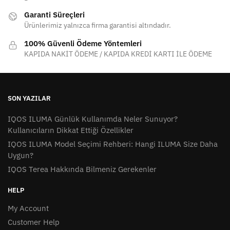
Garanti Süreçleri
Ürünlerimiz yalnızca firma garantisi altındadır.
100% Güvenli Ödeme Yöntemleri
KAPIDA NAKİT ÖDEME / KAPIDA KREDİ KARTI İLE ÖDEME
SON YAZILAR
IQOS ILUMA Günlük Kullanımda Neler Sunuyor?
Kullanıcıların Dikkat Ettiği Özellikler
IQOS ILUMA Model Seçimi Rehberi: Hangi ILUMA Size Daha
Uygun?
IQOS Terea Hakkında Bilmeniz Gerekenler
HELP
My Account
Customer Help