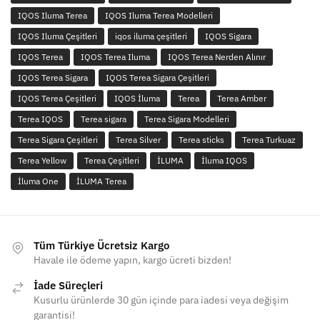
IQOS Iluma Terea
IQOS Iluma Terea Modelleri
IQOS Iluma Çeşitleri
iqos iluma çeşitleri
IQOS Sigara
IQOS Terea
IQOS Terea Iluma
IQOS Terea Nerden Alınır
IQOS Terea Sigara
IQOS Terea Sigara Çeşitleri
IQOS Terea Çeşitleri
IQOS İluma
Terea
Terea Amber
Terea IQOS
Terea sigara
Terea Sigara Modelleri
Terea Sigara Çeşitleri
Terea Silver
Terea sticks
Terea Turkuaz
Terea Yellow
Terea Çeşitleri
İLUMA
İluma IQOS
İluma One
İLUMA Terea
Tüm Türkiye Ücretsiz Kargo
Havale ile ödeme yapın, kargo ücreti bizden!
İade Süreçleri
Kusurlu ürünlerde 30 gün içinde para iadesi veya değişim
garantisi!