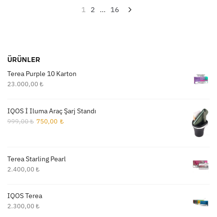
Yazı
1
2
…
16
sayfalaması
ÜRÜNLER
Terea Purple 10 Karton
23.000,00
₺
IQOS İ Iluma Araç Şarj Standı
Orijinal
Şu
999,00
₺
750,00
₺
fiyat:
andaki
999,00 ₺.
fiyat:
750,00 ₺.
Terea Starling Pearl
2.400,00
₺
IQOS Terea
2.300,00
₺