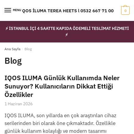
Skip
Skip
to
to
IQOS İLUMA TEREA HEETS l 0532 667 71 00
MENU
0
navigation
content
⚡ İSTANBUL İÇİ 4 SAATTE KAPIDA ÖDEMELİ TESLİMAT HİZMETİ
⚡
Ana Sayfa
/
Blog
Blog
IQOS ILUMA Günlük Kullanımda Neler
Sunuyor? Kullanıcıların Dikkat Ettiği
Özellikler
1 Haziran 2026
IQOS ILUMA, son yıllarda en çok araştırılan cihaz
serilerinden biri olarak öne çıkmaktadır. Özellikle
günlük kullanım kolaylığı ve modern tasarımı