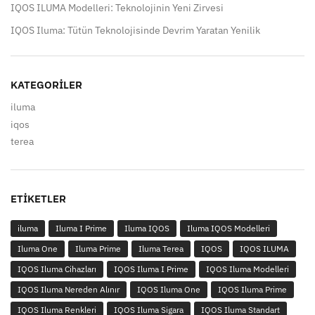
IQOS ILUMA Modelleri: Teknolojinin Yeni Zirvesi
IQOS Iluma: Tütün Teknolojisinde Devrim Yaratan Yenilik
KATEGORILER
iluma
iqos
terea
ETIKETLER
iluma
Iluma I Prime
Iluma IQOS
Iluma IQOS Modelleri
Iluma One
Iluma Prime
Iluma Terea
IQOS
IQOS ILUMA
IQOS Iluma Cihazları
IQOS Iluma I Prime
IQOS Iluma Modelleri
IQOS Iluma Nereden Alınır
IQOS Iluma One
IQOS Iluma Prime
IQOS Iluma Renkleri
IQOS Iluma Sigara
IQOS Iluma Standart