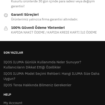
Kusurlu ürünlerde 30 gün içinde para iadesi veya değişim
garantisi!
Garanti Süreçleri
Ürünlerimiz yalnızca firma garantisi altındadır.
100% Güvenli Ödeme Yöntemleri
KAPIDA NAKİT ÖDEME / KAPIDA KREDİ KARTI İLE ÖDEME
SON YAZILAR
IQOS ILUMA Günlük Kullanımda Neler Sunuyor?
Kullanıcıların Dikkat Ettiği Özellikler
IQOS ILUMA Model Seçimi Rehberi: Hangi ILUMA Size Daha
Uygun?
IQOS Terea Hakkında Bilmeniz Gerekenler
HELP
My Account