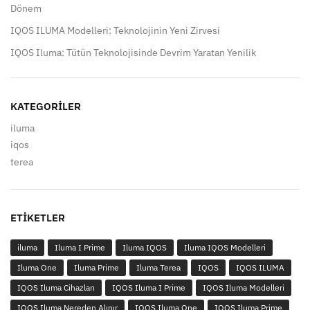
Dönem
IQOS ILUMA Modelleri: Teknolojinin Yeni Zirvesi
IQOS Iluma: Tütün Teknolojisinde Devrim Yaratan Yenilik
KATEGORILER
iluma
iqos
terea
ETIKETLER
iluma
Iluma I Prime
Iluma IQOS
Iluma IQOS Modelleri
Iluma One
Iluma Prime
Iluma Terea
IQOS
IQOS ILUMA
IQOS Iluma Cihazları
IQOS Iluma I Prime
IQOS Iluma Modelleri
IQOS Iluma Nereden Alınır
IQOS Iluma One
IQOS Iluma Prime