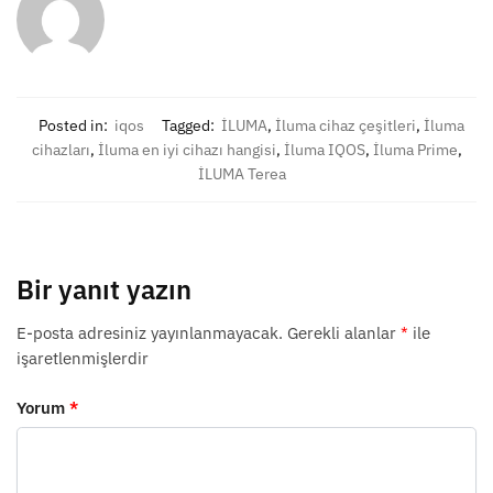
Posted in:
iqos
Tagged:
İLUMA
,
İluma cihaz çeşitleri
,
İluma
cihazları
,
İluma en iyi cihazı hangisi
,
İluma IQOS
,
İluma Prime
,
İLUMA Terea
Bir yanıt yazın
E-posta adresiniz yayınlanmayacak.
Gerekli alanlar
*
ile
işaretlenmişlerdir
Yorum
*