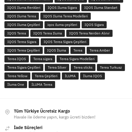
IQOS Iluma Renkleri
IQOS Iluma Sigara
IQOS Iluma Standart
IQOS Iluma Terea
IQOS Iluma Terea Modelleri
IQOS Iluma Çeşitleri
iqos iluma çeşitleri
IQOS Sigara
IQOS Terea
IQOS Terea Iluma
IQOS Terea Nerden Alınır
IQOS Terea Sigara
IQOS Terea Sigara Çeşitleri
IQOS Terea Çeşitleri
IQOS İluma
Terea
Terea Amber
Terea IQOS
Terea sigara
Terea Sigara Modelleri
Terea Sigara Çeşitleri
Terea Silver
Terea sticks
Terea Turkuaz
Terea Yellow
Terea Çeşitleri
İLUMA
İluma IQOS
İluma One
İLUMA Terea
Tüm Türkiye Ücretsiz Kargo
Havale ile ödeme yapın, kargo ücreti bizden!
İade Süreçleri