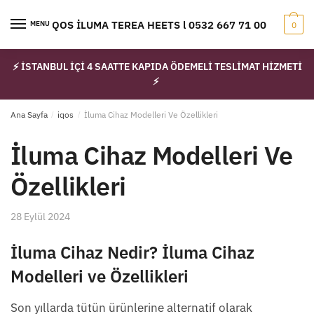
Skip
Skip
to
to
IQOS İLUMA TEREA HEETS l 0532 667 71 00
MENU
0
navigation
content
⚡ İSTANBUL İÇİ 4 SAATTE KAPIDA ÖDEMELİ TESLİMAT HİZMETİ
⚡
Ana Sayfa
/
iqos
/
İluma Cihaz Modelleri Ve Özellikleri
İluma Cihaz Modelleri Ve
Özellikleri
28 Eylül 2024
İluma Cihaz Nedir? İluma Cihaz
Modelleri ve Özellikleri
Son yıllarda tütün ürünlerine alternatif olarak