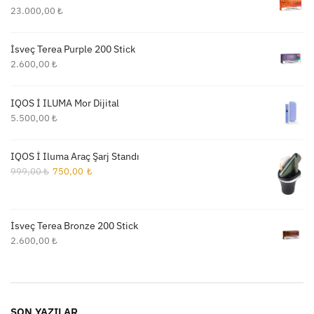
23.000,00
₺
İsveç Terea Purple 200 Stick
2.600,00
₺
IQOS İ ILUMA Mor Dijital
5.500,00
₺
IQOS İ Iluma Araç Şarj Standı
Orijinal
Şu
999,00
₺
750,00
₺
fiyat:
andaki
999,00 ₺.
fiyat:
750,00 ₺.
İsveç Terea Bronze 200 Stick
2.600,00
₺
SON YAZILAR