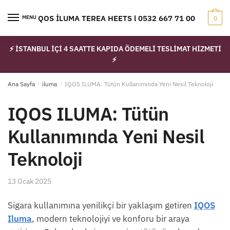
Skip
Skip
to
to
IQOS İLUMA TEREA HEETS l 0532 667 71 00
MENU
0
navigation
content
⚡ İSTANBUL İÇİ 4 SAATTE KAPIDA ÖDEMELİ TESLİMAT HİZMETİ
⚡
Ana Sayfa
/
iluma
/
IQOS ILUMA: Tütün Kullanımında Yeni Nesil Teknoloji
IQOS ILUMA: Tütün
Kullanımında Yeni Nesil
Teknoloji
13 Ocak 2025
Sigara kullanımına yenilikçi bir yaklaşım getiren
IQOS
Iluma
, modern teknolojiyi ve konforu bir araya