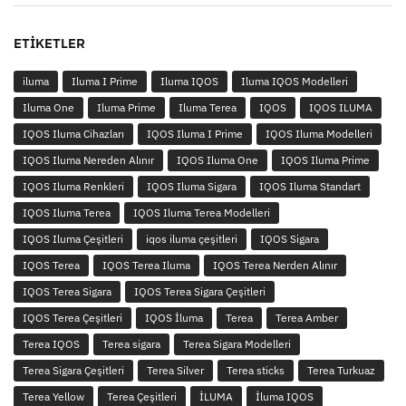
ETIKETLER
iluma
Iluma I Prime
Iluma IQOS
Iluma IQOS Modelleri
Iluma One
Iluma Prime
Iluma Terea
IQOS
IQOS ILUMA
IQOS Iluma Cihazları
IQOS Iluma I Prime
IQOS Iluma Modelleri
IQOS Iluma Nereden Alınır
IQOS Iluma One
IQOS Iluma Prime
IQOS Iluma Renkleri
IQOS Iluma Sigara
IQOS Iluma Standart
IQOS Iluma Terea
IQOS Iluma Terea Modelleri
IQOS Iluma Çeşitleri
iqos iluma çeşitleri
IQOS Sigara
IQOS Terea
IQOS Terea Iluma
IQOS Terea Nerden Alınır
IQOS Terea Sigara
IQOS Terea Sigara Çeşitleri
IQOS Terea Çeşitleri
IQOS İluma
Terea
Terea Amber
Terea IQOS
Terea sigara
Terea Sigara Modelleri
Terea Sigara Çeşitleri
Terea Silver
Terea sticks
Terea Turkuaz
Terea Yellow
Terea Çeşitleri
İLUMA
İluma IQOS