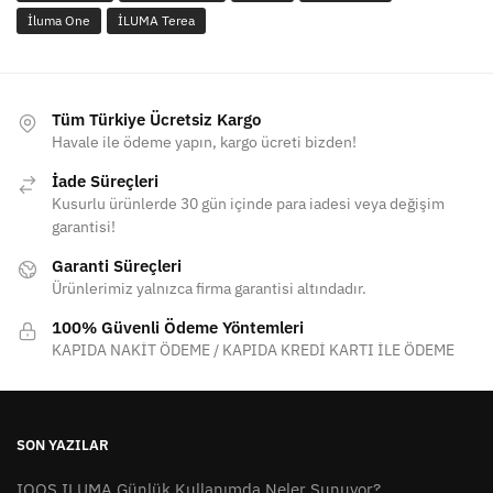
İluma One
İLUMA Terea
Tüm Türkiye Ücretsiz Kargo
Havale ile ödeme yapın, kargo ücreti bizden!
İade Süreçleri
Kusurlu ürünlerde 30 gün içinde para iadesi veya değişim
garantisi!
Garanti Süreçleri
Ürünlerimiz yalnızca firma garantisi altındadır.
100% Güvenli Ödeme Yöntemleri
KAPIDA NAKİT ÖDEME / KAPIDA KREDİ KARTI İLE ÖDEME
SON YAZILAR
IQOS ILUMA Günlük Kullanımda Neler Sunuyor?