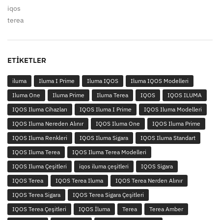
iqos
terea
ETIKETLER
iluma
Iluma I Prime
Iluma IQOS
Iluma IQOS Modelleri
Iluma One
Iluma Prime
Iluma Terea
IQOS
IQOS ILUMA
IQOS Iluma Cihazları
IQOS Iluma I Prime
IQOS Iluma Modelleri
IQOS Iluma Nereden Alınır
IQOS Iluma One
IQOS Iluma Prime
IQOS Iluma Renkleri
IQOS Iluma Sigara
IQOS Iluma Standart
IQOS Iluma Terea
IQOS Iluma Terea Modelleri
IQOS Iluma Çeşitleri
iqos iluma çeşitleri
IQOS Sigara
IQOS Terea
IQOS Terea Iluma
IQOS Terea Nerden Alınır
IQOS Terea Sigara
IQOS Terea Sigara Çeşitleri
IQOS Terea Çeşitleri
IQOS İluma
Terea
Terea Amber