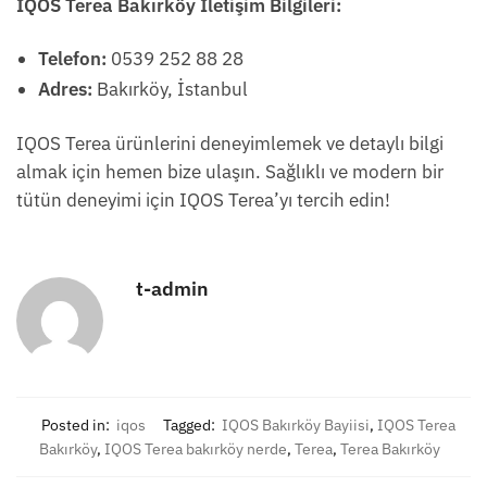
IQOS Terea Bakırköy İletişim Bilgileri:
Telefon:
0539 252 88 28
Adres:
Bakırköy, İstanbul
IQOS Terea ürünlerini deneyimlemek ve detaylı bilgi
almak için hemen bize ulaşın. Sağlıklı ve modern bir
tütün deneyimi için IQOS Terea’yı tercih edin!
t-admin
Posted in:
iqos
Tagged:
IQOS Bakırköy Bayiisi
,
IQOS Terea
Bakırköy
,
IQOS Terea bakırköy nerde
,
Terea
,
Terea Bakırköy