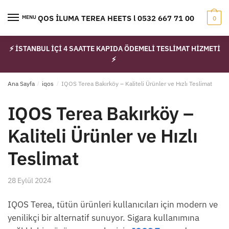
Skip
Skip
to
to
IQOS İLUMA TEREA HEETS l 0532 667 71 00
MENU
0
navigation
content
⚡ İSTANBUL İÇİ 4 SAATTE KAPIDA ÖDEMELİ TESLİMAT HİZMETİ
⚡
Ana Sayfa
/
iqos
/
IQOS Terea Bakırköy – Kaliteli Ürünler ve Hızlı Teslimat
IQOS Terea Bakırköy –
Kaliteli Ürünler ve Hızlı
Teslimat
28 Eylül 2024
IQOS Terea, tütün ürünleri kullanıcıları için modern ve
yenilikçi bir alternatif sunuyor. Sigara kullanımına