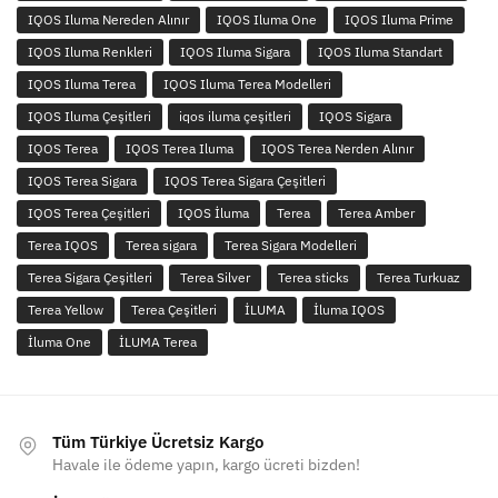
IQOS Iluma Nereden Alınır
IQOS Iluma One
IQOS Iluma Prime
IQOS Iluma Renkleri
IQOS Iluma Sigara
IQOS Iluma Standart
IQOS Iluma Terea
IQOS Iluma Terea Modelleri
IQOS Iluma Çeşitleri
iqos iluma çeşitleri
IQOS Sigara
IQOS Terea
IQOS Terea Iluma
IQOS Terea Nerden Alınır
IQOS Terea Sigara
IQOS Terea Sigara Çeşitleri
IQOS Terea Çeşitleri
IQOS İluma
Terea
Terea Amber
Terea IQOS
Terea sigara
Terea Sigara Modelleri
Terea Sigara Çeşitleri
Terea Silver
Terea sticks
Terea Turkuaz
Terea Yellow
Terea Çeşitleri
İLUMA
İluma IQOS
İluma One
İLUMA Terea
Tüm Türkiye Ücretsiz Kargo
Havale ile ödeme yapın, kargo ücreti bizden!