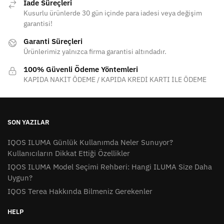
İade Süreçleri
Kusurlu ürünlerde 30 gün içinde para iadesi veya değişim
garantisi!
Garanti Süreçleri
Ürünlerimiz yalnızca firma garantisi altındadır.
100% Güvenli Ödeme Yöntemleri
KAPIDA NAKİT ÖDEME / KAPIDA KREDİ KARTI İLE ÖDEME
SON YAZILAR
IQOS ILUMA Günlük Kullanımda Neler Sunuyor?
Kullanıcıların Dikkat Ettiği Özellikler
IQOS ILUMA Model Seçimi Rehberi: Hangi ILUMA Size Daha
Uygun?
IQOS Terea Hakkında Bilmeniz Gerekenler
HELP