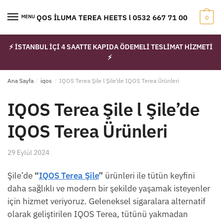
Skip
Skip
to
to
IQOS İLUMA TEREA HEETS l 0532 667 71 00
MENU
0
navigation
content
⚡ İSTANBUL İÇİ 4 SAATTE KAPIDA ÖDEMELİ TESLİMAT HİZMETİ
⚡
Ana Sayfa
/
iqos
/
IQOS Terea Şile l Şile’de IQOS Terea Ürünleri
IQOS Terea Şile l Şile’de
IQOS Terea Ürünleri
29 Eylül 2024
Şile’de
“
IQOS Terea Şile
”
ürünleri ile tütün keyfini
daha sağlıklı ve modern bir şekilde yaşamak isteyenler
için hizmet veriyoruz. Geleneksel sigaralara alternatif
olarak geliştirilen IQOS Terea, tütünü yakmadan