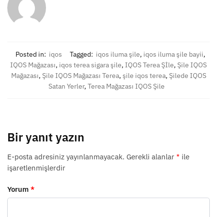
Posted in:
iqos
Tagged:
iqos iluma şile
,
iqos iluma şile bayii
,
IQOS Mağazası
,
iqos terea sigara şile
,
IQOS Terea Şİle
,
Şile IQOS
Mağazası
,
Şile IQOS Mağazası Terea
,
şile iqos terea
,
Şilede IQOS
Satan Yerler
,
Terea Mağazası IQOS Şile
Bir yanıt yazın
E-posta adresiniz yayınlanmayacak.
Gerekli alanlar
*
ile
işaretlenmişlerdir
Yorum
*