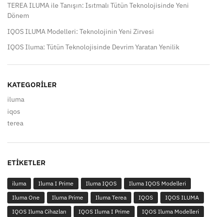
TEREA ILUMA ile Tanışın: Isıtmalı Tütün Teknolojisinde Yeni
Dönem
IQOS ILUMA Modelleri: Teknolojinin Yeni Zirvesi
IQOS Iluma: Tütün Teknolojisinde Devrim Yaratan Yenilik
KATEGORILER
iluma
iqos
terea
ETIKETLER
iluma
Iluma I Prime
Iluma IQOS
Iluma IQOS Modelleri
Iluma One
Iluma Prime
Iluma Terea
IQOS
IQOS ILUMA
IQOS Iluma Cihazları
IQOS Iluma I Prime
IQOS Iluma Modelleri