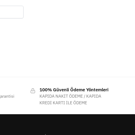
100% Güvenli Ödeme Yöntemleri
arantisi
KAPIDA NAKİT ÖDEME / KAPIDA
KREDİ KARTI İLE ÖDEME