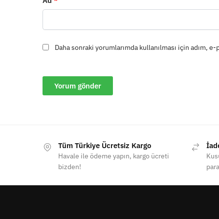
Ad
*
Daha sonraki yorumlarımda kullanılması için adım, e-p
Tüm Türkiye Ücretsiz Kargo
İad
Havale ile ödeme yapın, kargo ücreti
Kusu
bizden!
para