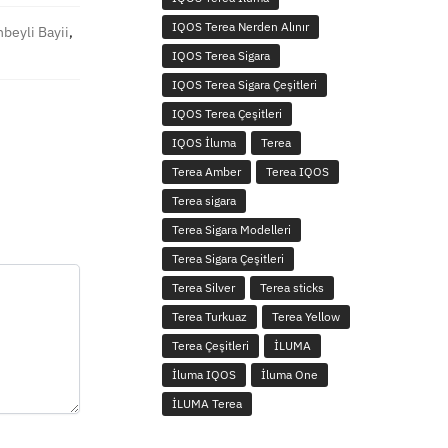
IQOS Terea Nerden Alınır
beyli Bayii
,
IQOS Terea Sigara
IQOS Terea Sigara Çeşitleri
IQOS Terea Çeşitleri
IQOS İluma
Terea
Terea Amber
Terea IQOS
Terea sigara
Terea Sigara Modelleri
Terea Sigara Çeşitleri
Terea Silver
Terea sticks
Terea Turkuaz
Terea Yellow
Terea Çeşitleri
İLUMA
İluma IQOS
İluma One
İLUMA Terea