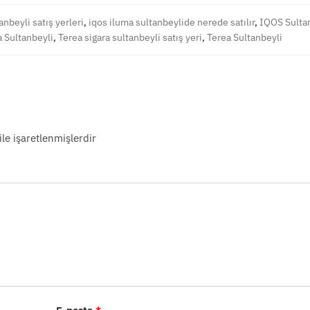
anbeyli satış yerleri
,
iqos iluma sultanbeylide nerede satılır
,
IQOS Sultan
 Sultanbeyli
,
Terea sigara sultanbeyli satış yeri
,
Terea Sultanbeyli
ile işaretlenmişlerdir