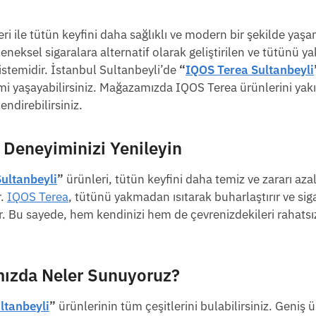
ri ile tütün keyfini daha sağlıklı ve modern bir şekilde yaş
leneksel sigaralara alternatif olarak geliştirilen ve tütünü 
 sistemidir. İstanbul Sultanbeyli’de
“
IQOS Terea Sultanbeyli
imi yaşayabilirsiniz. Mağazamızda IQOS Terea ürünlerini ya
endirebilirsiniz.
 Deneyiminizi Yenileyin
ultanbeyli
”
ürünleri, tütün keyfini daha temiz ve zararı azal
r.
IQOS Terea
, tütünü yakmadan ısıtarak buharlaştırır ve sig
. Bu sayede, hem kendinizi hem de çevrenizdekileri rahats
zda Neler Sunuyoruz?
ltanbeyli
”
ürünlerinin tüm çeşitlerini bulabilirsiniz. Geniş 