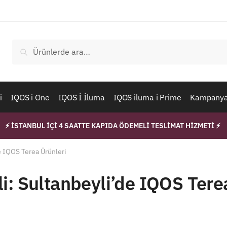
Ara:
Ara
i
IQOS i One
IQOS İ İluma
IQOS iluma i Prime
Kampanyal
⚡ İSTANBUL İÇİ 4 SAATTE KAPIDA ÖDEMELİ TESLİMAT HİZMETİ ⚡
e IQOS Terea Ürünleri
i: Sultanbeyli’de IQOS Tere