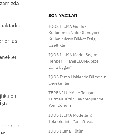
ğazamızda
700,00 ₺.
SON YAZILAR
lmaktadır.
IQOS ILUMA Günlük
Kullanımda Neler Sunuyor?
Kullanıcıların Dikkat Ettiği
rları da
Özellikler
IQOS ILUMA Model Seçimi
enekleri
Rehberi: Hangi ILUMA Size
Daha Uygun?
IQOS Terea Hakkında Bilmeniz
Gerekenler
TEREA ILUMA ile Tanışın:
ıklı bir
Isıtmalı Tütün Teknolojisinde
İşte
Yeni Dönem
IQOS ILUMA Modelleri:
Teknolojinin Yeni Zirvesi
addelerin
IQOS Iluma: Tütün
ar.