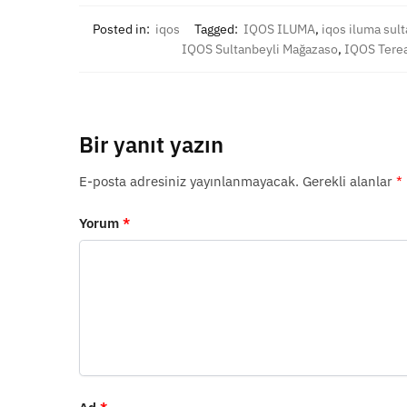
Posted in:
iqos
Tagged:
IQOS ILUMA
,
iqos iluma sult
IQOS Sultanbeyli Mağazaso
,
IQOS Terea
Bir yanıt yazın
E-posta adresiniz yayınlanmayacak.
Gerekli alanlar
*
Yorum
*