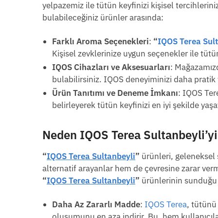
yelpazemiz ile tütün keyfinizi kişisel tercihle
bulabileceğiniz ürünler arasında:
Farklı Aroma Seçenekleri
:
“
IQOS Terea Sul
Kişisel zevklerinize uygun seçenekler ile tütün 
IQOS Cihazları ve Aksesuarları
: Mağazamızd
bulabilirsiniz. IQOS deneyiminizi daha pratik ve
Ürün Tanıtımı ve Deneme İmkanı
: IQOS Ter
belirleyerek tütün keyfinizi en iyi şekilde yaşa
Neden
IQOS Terea Sultanbeyli
’y
“
IQOS Terea Sultanbeyli
”
ürünleri, geleneksel s
alternatif arayanlar hem de çevresine zarar verme
“
IQOS Terea Sultanbeyli
”
ürünlerinin sunduğu 
Daha Az Zararlı Madde
:
IQOS Terea
, tütünü
oluşumunu en aza indirir. Bu, hem kullanıcılar