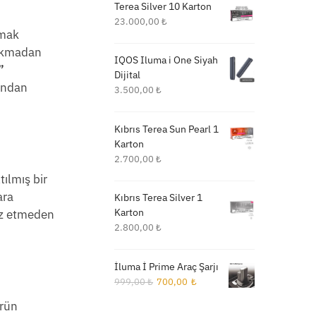
Terea Silver 10 Karton
23.000,00
₺
amak
yakmadan
IQOS Iluma i One Siyah
”
Dijital
kından
3.500,00
₺
Kıbrıs Terea Sun Pearl 1
Karton
2.700,00
₺
tılmış bir
ara
Kıbrıs Terea Silver 1
Karton
ız etmeden
2.800,00
₺
İluma İ Prime Araç Şarjı
Orijinal
Şu
999,00
₺
700,00
₺
fiyat:
andaki
ürün
999,00 ₺.
fiyat: