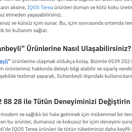
ların aksine,
IQOS Terea
ürünleri duman ve kötü koku üret
sız etmeden yaşayabilirsiniz.
nsız ve külsüz içim sunar. Bu, içim sonrasında ortamda tem
ik bir kullanım sağlar.
anbeyli”
Ürünlerine Nasıl Ulaşabilirsiniz?
eyli
”
ürünlerine ulaşmak oldukça kolay. Bizimle 0539 252
ürünlerimiz hakkında detaylı bilgi alabilir ve sipariş verebil
r şekilde teslimat yaparak, Sultanbeyli dışındaki kullanıcılar
2 88 28
ile Tütün Deneyiminizi Değiştirin
a modern ve sağlıklı bir hale getirmek için mükemmel bir terc
 çeken bu ürünler, dumansız ve kokusuz bir içim deneyimi sun
eyli’de IQOS Terea ürünleri ile tütün tüketiminizi daha keyifli 