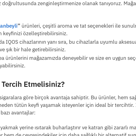
riniz doğrultusunda zenginleştirmenize olanak tanıyoruz. Ma
tanbeyli
”
ürünleri, çeşitli aroma ve tat seçenekleri ile sunu
keyfinizi özelleştirebilirsiniz.
a IQOS cihazlarının yanı sıra, bu cihazlarla uyumlu aksesua
 şık bir hale getirebilirsiniz.
ea ürünlerini mağazamızda deneyebilir ve size en uygun seç
yabilirsiniz.
i Tercih Etmelisiniz?
igaralara göre birçok avantaja sahiptir. Bu ürünler, hem sağl
den tütün keyfi yaşamak isteyenler için ideal bir tercihtir. 
bazı avantajlar:
 yakmak yerine ısıtarak buharlaştırır ve katran gibi zararlı m
 hem de çevresindekiler için daha sağlıklı bir alternatif sun