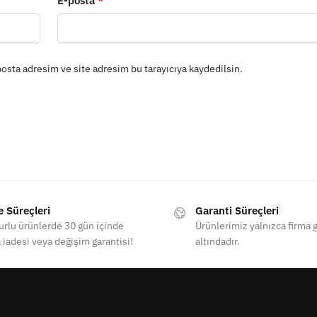
E-posta
*
osta adresim ve site adresim bu tarayıcıya kaydedilsin.
e Süreçleri
Garanti Süreçleri
rlu ürünlerde 30 gün içinde
Ürünlerimiz yalnızca firma g
 iadesi veya değişim garantisi!
altındadır.