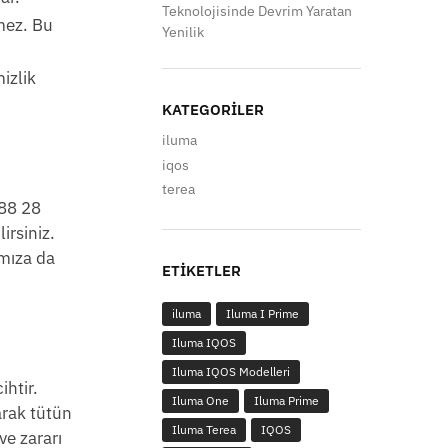
Teknolojisinde Devrim Yaratan
mez. Bu
Yenilik
izlik
KATEGORILER
iluma
iqos
terea
 88 28
irsiniz.
ımıza da
ETIKETLER
iluma
Iluma I Prime
Iluma IQOS
Iluma IQOS Modelleri
ihtir.
Iluma One
Iluma Prime
arak tütün
Iluma Terea
IQOS
ve zararı