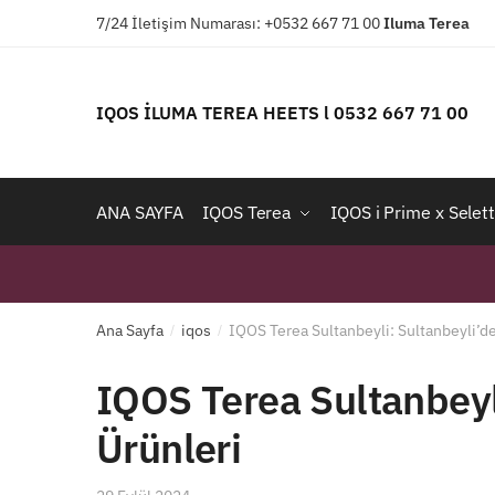
Skip
Skip
7/24 İletişim Numarası: +0532 667 71 00
Iluma
Terea
to
to
navigation
content
IQOS İLUMA TEREA HEETS l 0532 667 71 00
ANA SAYFA
IQOS Terea
IQOS i Prime x Selett
Ana Sayfa
iqos
IQOS Terea Sultanbeyli: Sultanbeyli’d
/
/
IQOS Terea Sultanbeyl
Ürünleri