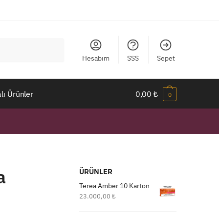
Hesabım
SSS
Sepet
ı Ürünler
0,00
₺
0
a
ÜRÜNLER
Terea Amber 10 Karton
23.000,00
₺