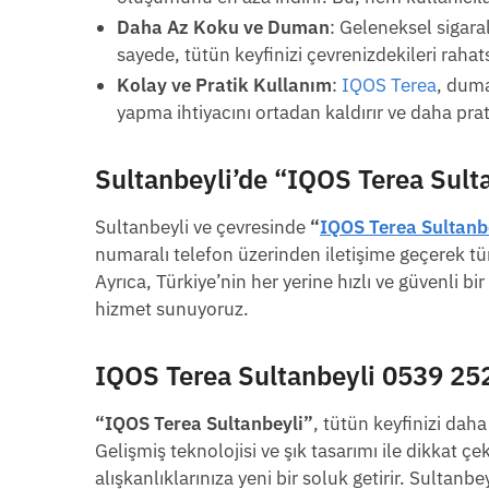
Daha Az Koku ve Duman
: Geleneksel sigara
sayede, tütün keyfinizi çevrenizdekileri rahat
Kolay ve Pratik Kullanım
:
IQOS Terea
, duma
yapma ihtiyacını ortadan kaldırır ve daha prat
Sultanbeyli’de
“IQOS Terea Sult
Sultanbeyli ve çevresinde
“
IQOS Terea Sultanb
numaralı telefon üzerinden iletişime geçerek tüm 
Ayrıca, Türkiye’nin her yerine hızlı ve güvenli bi
hizmet sunuyoruz.
IQOS Terea Sultanbeyli 0539 25
“IQOS Terea Sultanbeyli”
, tütün keyfinizi dah
Gelişmiş teknolojisi ve şık tasarımı ile dikkat
alışkanlıklarınıza yeni bir soluk getirir. Sultanb