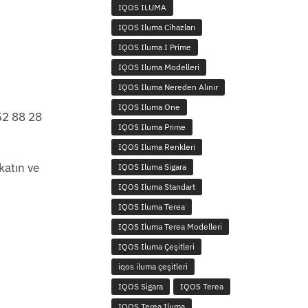
IQOS ILUMA
IQOS Iluma Cihazları
IQOS Iluma I Prime
IQOS Iluma Modelleri
IQOS Iluma Nereden Alınır
IQOS Iluma One
252 88 28
IQOS Iluma Prime
IQOS Iluma Renkleri
katın ve
IQOS Iluma Sigara
IQOS Iluma Standart
IQOS Iluma Terea
IQOS Iluma Terea Modelleri
IQOS Iluma Çeşitleri
iqos iluma çeşitleri
IQOS Sigara
IQOS Terea
IQOS Terea Iluma