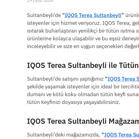
29 Eylül 2024
Sultanbeyli’de
“
IQOS Terea Sultanbeyli
”
ürünle
isteyenler için hizmet veriyoruz. IQOS Terea, ge
ısıtarak buharlaştıran yenilikçi bir tütün ısıtma
ürünlerine kolayca ulaşabilir ve bu eşsiz deney
inceleyebilir ve size en uygun seçenekleri değerl
IQOS Terea Sultanbeyli
ile Tütün
Sultanbeyli’de satışını yaptığımız
“
IQOS Terea S
şekilde yaşamak isteyenler için ideal bir tercihti
dumanı ve kötü koku olmadan tütün keyfi sunar
tütün keyfinizi doyasıya yaşayabilirsiniz.
IQOS Terea Sultanbeyli
Mağazamı
Sultanbeyli’deki mağazamızda,
“
IQOS Terea Su