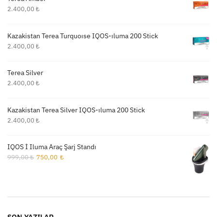
2.400,00
₺
Kazakistan Terea Turquoıse IQOS-ıluma 200 Stick
2.400,00
₺
Terea Silver
2.400,00
₺
Kazakistan Terea Silver IQOS-ıluma 200 Stick
2.400,00
₺
IQOS İ Iluma Araç Şarj Standı
Orijinal
Şu
999,00
₺
750,00
₺
fiyat:
andaki
999,00 ₺.
fiyat:
750,00 ₺.
SON YAZILAR