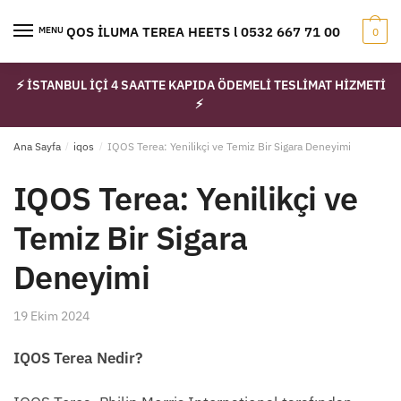
Skip
Skip
to
to
IQOS İLUMA TEREA HEETS l 0532 667 71 00
MENU
0
navigation
content
⚡ İSTANBUL İÇİ 4 SAATTE KAPIDA ÖDEMELİ TESLİMAT HİZMETİ
⚡
Ana Sayfa
/
iqos
/
IQOS Terea: Yenilikçi ve Temiz Bir Sigara Deneyimi
IQOS Terea: Yenilikçi ve
Temiz Bir Sigara
Deneyimi
19 Ekim 2024
IQOS Terea Nedir?