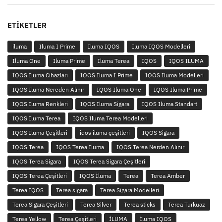
ETIKETLER
iluma
Iluma I Prime
Iluma IQOS
Iluma IQOS Modelleri
Iluma One
Iluma Prime
Iluma Terea
IQOS
IQOS ILUMA
IQOS Iluma Cihazları
IQOS Iluma I Prime
IQOS Iluma Modelleri
IQOS Iluma Nereden Alınır
IQOS Iluma One
IQOS Iluma Prime
IQOS Iluma Renkleri
IQOS Iluma Sigara
IQOS Iluma Standart
IQOS Iluma Terea
IQOS Iluma Terea Modelleri
IQOS Iluma Çeşitleri
iqos iluma çeşitleri
IQOS Sigara
IQOS Terea
IQOS Terea Iluma
IQOS Terea Nerden Alınır
IQOS Terea Sigara
IQOS Terea Sigara Çeşitleri
IQOS Terea Çeşitleri
IQOS İluma
Terea
Terea Amber
Terea IQOS
Terea sigara
Terea Sigara Modelleri
Terea Sigara Çeşitleri
Terea Silver
Terea sticks
Terea Turkuaz
Terea Yellow
Terea Çeşitleri
İLUMA
İluma IQOS