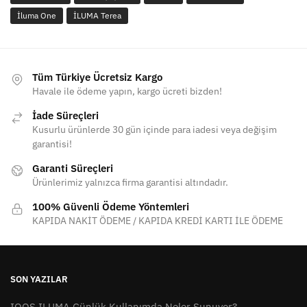
İluma One
İLUMA Terea
Tüm Türkiye Ücretsiz Kargo
Havale ile ödeme yapın, kargo ücreti bizden!
İade Süreçleri
Kusurlu ürünlerde 30 gün içinde para iadesi veya değişim
garantisi!
Garanti Süreçleri
Ürünlerimiz yalnızca firma garantisi altındadır.
100% Güvenli Ödeme Yöntemleri
KAPIDA NAKİT ÖDEME / KAPIDA KREDİ KARTI İLE ÖDEME
SON YAZILAR
IQOS ILUMA Günlük Kullanımda Neler Sunuyor?