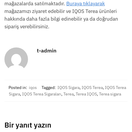
mağazalarda satılmaktadır.
Buraya tıklayarak
mağazamızı ziyaret edebilir ve IQOS Terea ürünleri
hakkında daha fazla bilgi edinebilir ya da doğrudan
sipariş verebilirsiniz.
t-admin
Posted in:
iqos
Tagged:
IQOS Sigara
,
IQOS Terea
,
IQOS Terea
Sigara
,
IQOS Terea Sigaraları
,
Terea
,
Terea IQOS
,
Terea sigara
Bir yanıt yazın