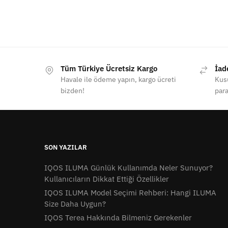
Tüm Türkiye Ücretsiz Kargo
İad
Havale ile ödeme yapın, kargo ücreti
Kusu
bizden!
para
SON YAZILAR
IQOS ILUMA Günlük Kullanımda Neler Sunuyor?
Kullanıcıların Dikkat Ettiği Özellikler
IQOS ILUMA Model Seçimi Rehberi: Hangi ILUMA
Size Daha Uygun?
IQOS Terea Hakkında Bilmeniz Gerekenler