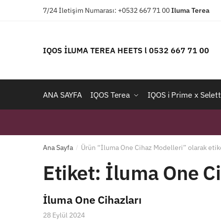
Skip
Skip
7/24 İletişim Numarası: +0532 667 71 00
Iluma
Terea
to
to
navigation
content
IQOS İLUMA TEREA HEETS l 0532 667 71 00
ANA SAYFA
IQOS Terea
IQOS i Prime x Selett
Ana Sayfa
Ürün “İluma One Cihaz Modelleri” olarak etik
/
Etiket:
İluma One Ci
İluma One Cihazları
28 Eylül 2024