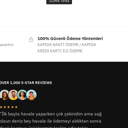
İLUMA Terea
100% Güvenli Ödeme Yöntemleri
arantisi
KAPIDA NAKİT ÖDEME / KAPIDA
KREDİ KARTI İLE ÖDEME
OVER 1,000 5-STAR REVIEWS
★★★★★
“İlk başta havale yaparken çok çekindim ama sağ
olsun deniz bey havale ile ödemeyi aldıktan sonra