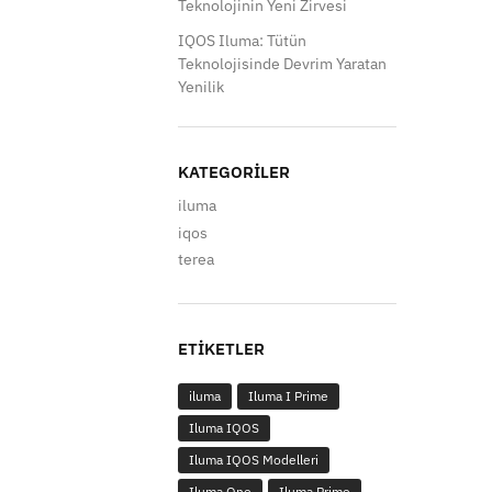
Teknolojinin Yeni Zirvesi
IQOS Iluma: Tütün
Teknolojisinde Devrim Yaratan
Yenilik
KATEGORILER
iluma
iqos
terea
ETIKETLER
iluma
Iluma I Prime
Iluma IQOS
Iluma IQOS Modelleri
Iluma One
Iluma Prime