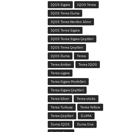
IQOS Sigara
IQOS Terea
IQOS Terea Iluma
IQOS Terea Nerden Alınır
IQOS Terea Sigara
IQOS Terea Sigara Çeşitleri
IQOS Terea Çeşitleri
IQOS İluma
Terea
Terea Amber
Terea IQOS
Terea sigara
Terea Sigara Modelleri
Terea Sigara Çeşitleri
Terea Silver
Terea sticks
Terea Turkuaz
Terea Yellow
Terea Çeşitleri
İLUMA
İluma IQOS
İluma One