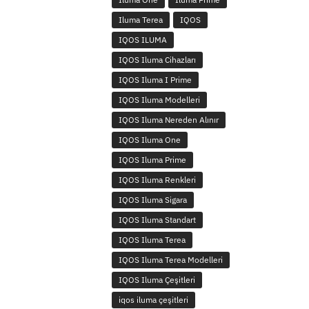
Iluma Terea
IQOS
IQOS ILUMA
IQOS Iluma Cihazları
IQOS Iluma I Prime
IQOS Iluma Modelleri
IQOS Iluma Nereden Alınır
IQOS Iluma One
IQOS Iluma Prime
IQOS Iluma Renkleri
IQOS Iluma Sigara
IQOS Iluma Standart
IQOS Iluma Terea
IQOS Iluma Terea Modelleri
IQOS Iluma Çeşitleri
iqos iluma çeşitleri