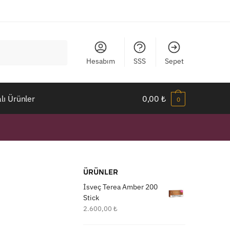
Hesabım
SSS
Sepet
ı Ürünler
0,00
₺
0
ÜRÜNLER
İsveç Terea Amber 200
Stick
2.600,00
₺