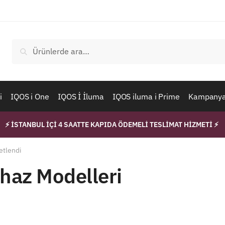
Ara:
Ara
i
IQOS i One
IQOS İ İluma
IQOS iluma i Prime
Kampanyal
⚡ İSTANBUL İÇİ 4 SAATTE KAPIDA ÖDEMELİ TESLİMAT HİZMETİ ⚡
etlendi
haz Modelleri