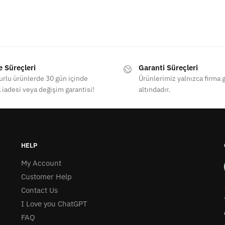
e Süreçleri
Garanti Süreçleri
rlu ürünlerde 30 gün içinde
Ürünlerimiz yalnızca firma g
 iadesi veya değişim garantisi!
altındadır.
HELP
My Account
Customer Help
Contact Us
I Love you ChatGPT
FAQ