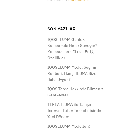
fiyat:
andaki
8.250,00 ₺.
fiyat:
8.000,00 ₺.
SON YAZILAR
IQOS ILUMA Günlük
Kullanımda Neler Sunuyor?
Kullanıcıların Dikkat Ettiği
Özellikler
IQOS ILUMA Model Seçimi
Rehberi: Hangi ILUMA Size
Daha Uygun?
IQOS Terea Hakkında Bilmeniz
Gerekenler
TEREA ILUMA ile Tanışın:
Isıtmalı Tütün Teknolojisinde
Yeni Dönem
IQOS ILUMA Modelleri: