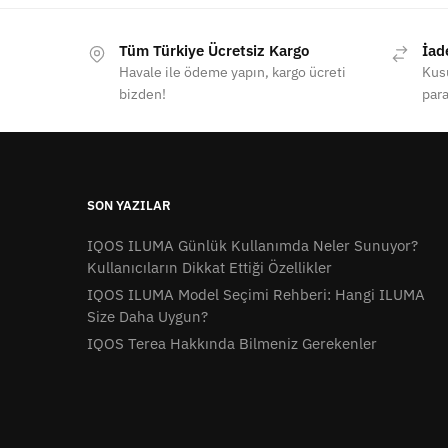
Tüm Türkiye Ücretsiz Kargo
İad
Havale ile ödeme yapın, kargo ücreti
Kusu
bizden!
para
SON YAZILAR
IQOS ILUMA Günlük Kullanımda Neler Sunuyor?
Kullanıcıların Dikkat Ettiği Özellikler
IQOS ILUMA Model Seçimi Rehberi: Hangi ILUMA
Size Daha Uygun?
IQOS Terea Hakkında Bilmeniz Gerekenler