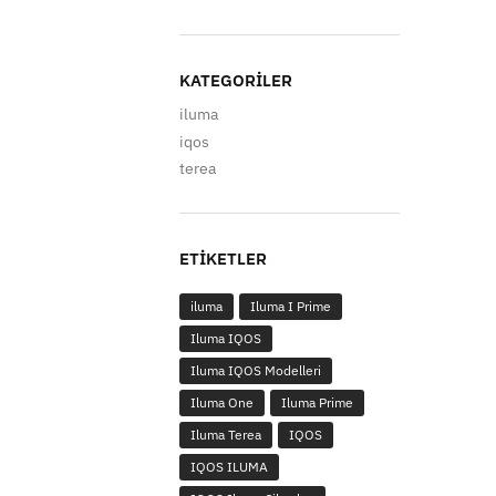
KATEGORILER
iluma
iqos
terea
ETIKETLER
iluma
Iluma I Prime
Iluma IQOS
Iluma IQOS Modelleri
Iluma One
Iluma Prime
Iluma Terea
IQOS
IQOS ILUMA