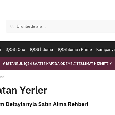
Ara:
Ara
i
IQOS i One
IQOS İ İluma
IQOS iluma i Prime
Kampanyal
⚡ İSTANBUL İÇİ 4 SAATTE KAPIDA ÖDEMELİ TESLİMAT HİZMETİ ⚡
endi
tan Yerler
m Detaylarıyla Satın Alma Rehberi