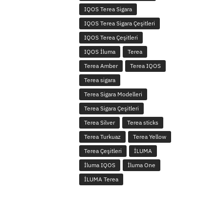
IQOS Terea Sigara
IQOS Terea Sigara Çeşitleri
IQOS Terea Çeşitleri
IQOS İluma
Terea
Terea Amber
Terea IQOS
Terea sigara
Terea Sigara Modelleri
Terea Sigara Çeşitleri
Terea Silver
Terea sticks
Terea Turkuaz
Terea Yellow
Terea Çeşitleri
İLUMA
İluma IQOS
İluma One
İLUMA Terea