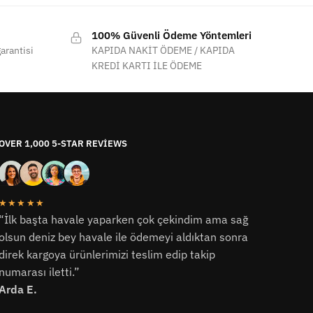
100% Güvenli Ödeme Yöntemleri
arantisi
KAPIDA NAKİT ÖDEME / KAPIDA
KREDİ KARTI İLE ÖDEME
OVER 1,000 5-STAR REVIEWS
★★★★★
“İlk başta havale yaparken çok çekindim ama sağ
olsun deniz bey havale ile ödemeyi aldıktan sonra
direk kargoya ürünlerimizi teslim edip takip
numarası iletti.”
Arda E.