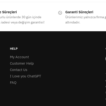
e Süreçleri
Garanti Süreçleri
rlu ürünlerde 30 gün içinde
Ürünlerimiz yalnızca firma g
 iadesi veya değişim garantisi!
altındadır.
HELP
My Account
Customer Help
Contact Us
I Love you ChatGPT
FAQ