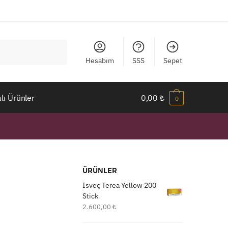
Hesabım
SSS
Sepet
ı Ürünler
0,00
₺
0
ÜRÜNLER
İsveç Terea Yellow 200
Stick
2.600,00
₺