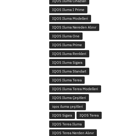
IQOS Iluma Cihazları
IQOS Iluma I Prime
IQOS Iluma Modelleri
IQOS Iluma Nereden Alınır
IQOS Iluma One
IQOS Iluma Prime
IQOS Iluma Renkleri
IQOS Iluma Sigara
IQOS Iluma Standart
IQOS Iluma Terea
IQOS Iluma Terea Modelleri
IQOS Iluma Çeşitleri
iqos iluma çeşitleri
IQOS Sigara
IQOS Terea
IQOS Terea Iluma
IQOS Terea Nerden Alınır