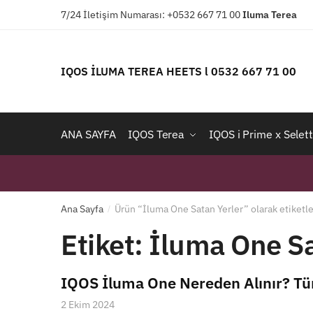
Skip
Skip
7/24 İletişim Numarası: +0532 667 71 00
Iluma
Terea
to
to
navigation
content
IQOS İLUMA TEREA HEETS l 0532 667 71 00
ANA SAYFA
IQOS Terea
IQOS i Prime x Selett
Ana Sayfa
Ürün “İluma One Satan Yerler” olarak etiketl
/
Etiket:
İluma One Sa
IQOS İluma One Nereden Alınır? Tü
2 Ekim 2024