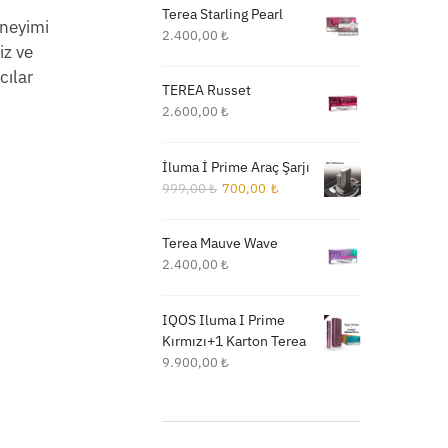
Terea Starling Pearl
eneyimi
2.400,00
₺
iz ve
cılar
TEREA Russet
2.600,00
₺
İluma İ Prime Araç Şarjı
Orijinal
Şu
999,00
₺
700,00
₺
fiyat:
andaki
999,00 ₺.
fiyat:
Terea Mauve Wave
700,00 ₺.
2.400,00
₺
IQOS Iluma I Prime
Kırmızı+1 Karton Terea
9.900,00
₺