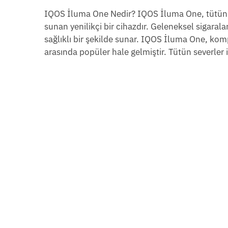
IQOS İluma One Nedir? IQOS İluma One, tütün ı
sunan yenilikçi bir cihazdır. Geleneksel sigaral
sağlıklı bir şekilde sunar. IQOS İluma One, komp
arasında popüler hale gelmiştir. Tütün severler i