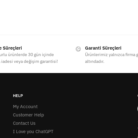
e Süreçleri
Garanti Süreçleri
rlu ürünlerde 30 gün içinde
Ürünlerimiz yalnızca firma g
 iadesi veya değişim garantisi!
altındadır.
HELP
My Account
Customer Help
Contact Us
I Love you ChatGPT