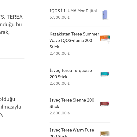
IQOS İ ILUMA Mor Dijital
ETS, TEREA
5.500,00
₺
unduğu bu
arak,
Kazakistan Terea Summer
Wave IQOS-ıluma 200
Stick
2.400,00
₺
İsveç Terea Turquoıse
200 Stick
2.600,00
₺
 olduğu
İsveç Terea Sienna 200
tılmasıyla
Stick
2.600,00
₺
e,
İsveç Terea Warm Fuse
200 Stick