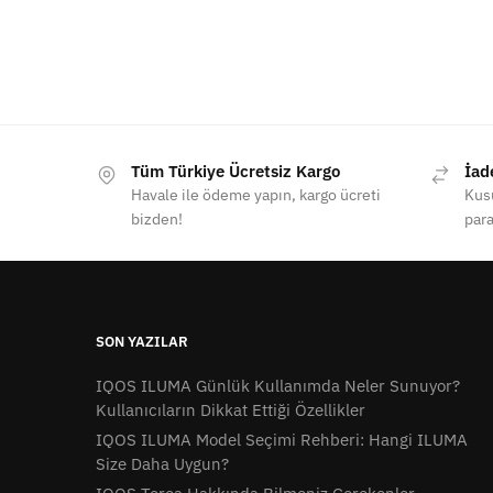
Tüm Türkiye Ücretsiz Kargo
İad
Havale ile ödeme yapın, kargo ücreti
Kusu
bizden!
para
SON YAZILAR
IQOS ILUMA Günlük Kullanımda Neler Sunuyor?
Kullanıcıların Dikkat Ettiği Özellikler
IQOS ILUMA Model Seçimi Rehberi: Hangi ILUMA
Size Daha Uygun?