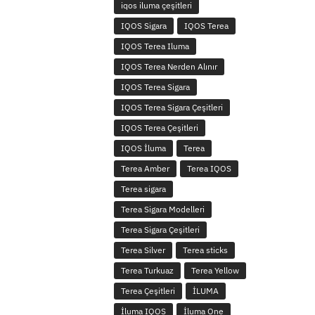
iqos iluma çeşitleri
IQOS Sigara
IQOS Terea
IQOS Terea Iluma
IQOS Terea Nerden Alınır
IQOS Terea Sigara
IQOS Terea Sigara Çeşitleri
IQOS Terea Çeşitleri
IQOS İluma
Terea
Terea Amber
Terea IQOS
Terea sigara
Terea Sigara Modelleri
Terea Sigara Çeşitleri
Terea Silver
Terea sticks
Terea Turkuaz
Terea Yellow
Terea Çeşitleri
İLUMA
İluma IQOS
İluma One