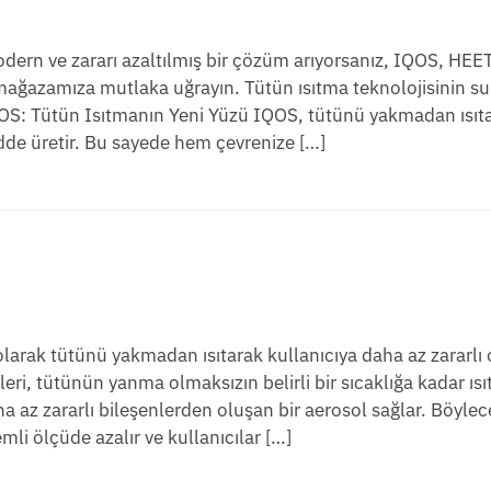
modern ve zararı azaltılmış bir çözüm arıyorsanız, IQOS, HE
ağazamıza mutlaka uğrayın. Tütün ısıtma teknolojisinin s
IQOS: Tütün Isıtmanın Yeni Yüzü IQOS, tütünü yakmadan ısıt
dde üretir. Bu sayede hem çevrenize […]
larak tütünü yakmadan ısıtarak kullanıcıya daha az zararlı
i, tütünün yanma olmaksızın belirli bir sıcaklığa kadar ısı
a az zararlı bileşenlerden oluşan bir aerosol sağlar. Böylec
mli ölçüde azalır ve kullanıcılar […]