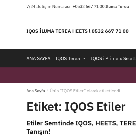
Skip
Skip
7/24 İletişim Numarası: +0532 667 71 00
Iluma
Terea
to
to
navigation
content
IQOS İLUMA TEREA HEETS l 0532 667 71 00
ANA SAYFA
IQOS Terea
IQOS i Prime x Selett
Ana Sayfa
Ürün “IQOS Etiler” olarak etiketlendi
/
Etiket:
IQOS Etiler
Etiler Semtinde IQOS, HEETS, TEREA 
Tanışın!