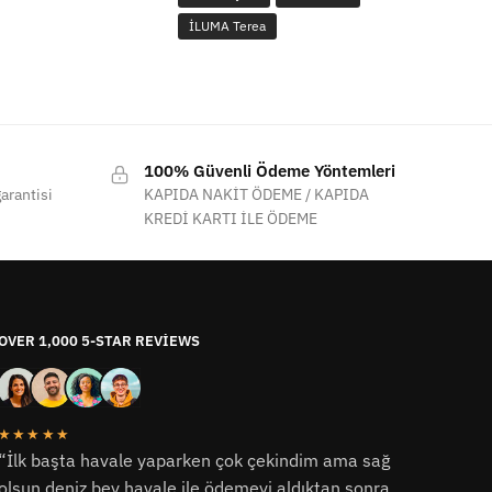
İLUMA Terea
100% Güvenli Ödeme Yöntemleri
arantisi
KAPIDA NAKİT ÖDEME / KAPIDA
KREDİ KARTI İLE ÖDEME
OVER 1,000 5-STAR REVIEWS
★★★★★
“İlk başta havale yaparken çok çekindim ama sağ
olsun deniz bey havale ile ödemeyi aldıktan sonra