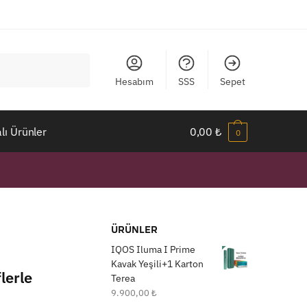
Hesabım
SSS
Sepet
ı Ürünler
0,00
₺
0
ÜRÜNLER
IQOS Iluma I Prime
Kavak Yeşili+1 Karton
lerle
Terea
9.900,00
₺