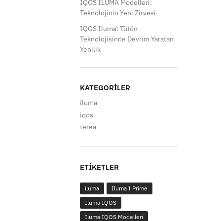
IQOS ILUMA Modelleri:
Teknolojinin Yeni Zirvesi
IQOS Iluma: Tütün
Teknolojisinde Devrim Yaratan
Yenilik
KATEGORILER
iluma
iqos
terea
ETIKETLER
iluma
Iluma I Prime
Iluma IQOS
Iluma IQOS Modelleri