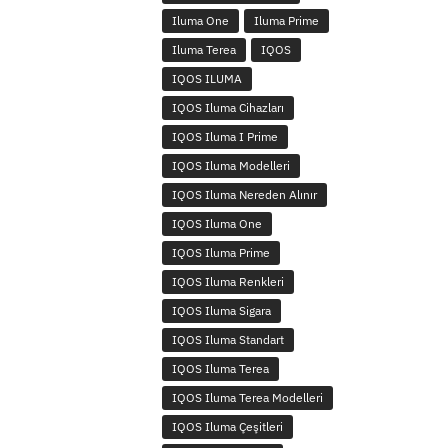
Iluma One
Iluma Prime
Iluma Terea
IQOS
IQOS ILUMA
IQOS Iluma Cihazları
IQOS Iluma I Prime
IQOS Iluma Modelleri
IQOS Iluma Nereden Alınır
IQOS Iluma One
IQOS Iluma Prime
IQOS Iluma Renkleri
IQOS Iluma Sigara
IQOS Iluma Standart
IQOS Iluma Terea
IQOS Iluma Terea Modelleri
IQOS Iluma Çeşitleri