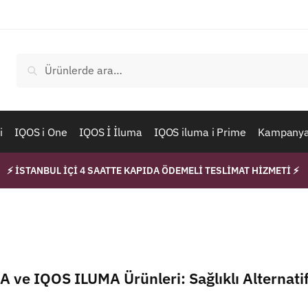
Ara:
Ara
i
IQOS i One
IQOS İ İluma
IQOS iluma i Prime
Kampanyal
⚡ İSTANBUL İÇİ 4 SAATTE KAPIDA ÖDEMELİ TESLİMAT HİZMETİ ⚡
ve IQOS ILUMA Ürünleri: Sağlıklı Alternatif