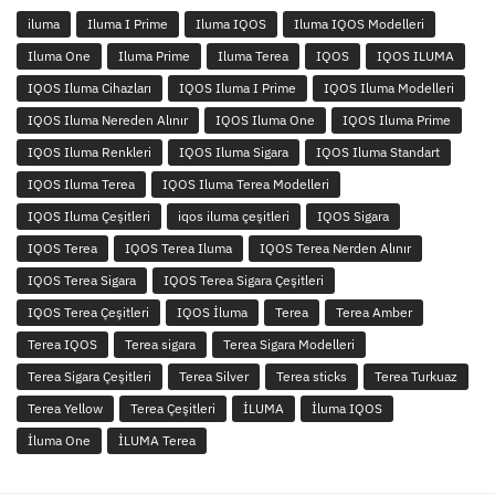
iluma
Iluma I Prime
Iluma IQOS
Iluma IQOS Modelleri
Iluma One
Iluma Prime
Iluma Terea
IQOS
IQOS ILUMA
IQOS Iluma Cihazları
IQOS Iluma I Prime
IQOS Iluma Modelleri
IQOS Iluma Nereden Alınır
IQOS Iluma One
IQOS Iluma Prime
IQOS Iluma Renkleri
IQOS Iluma Sigara
IQOS Iluma Standart
IQOS Iluma Terea
IQOS Iluma Terea Modelleri
IQOS Iluma Çeşitleri
iqos iluma çeşitleri
IQOS Sigara
IQOS Terea
IQOS Terea Iluma
IQOS Terea Nerden Alınır
IQOS Terea Sigara
IQOS Terea Sigara Çeşitleri
IQOS Terea Çeşitleri
IQOS İluma
Terea
Terea Amber
Terea IQOS
Terea sigara
Terea Sigara Modelleri
Terea Sigara Çeşitleri
Terea Silver
Terea sticks
Terea Turkuaz
Terea Yellow
Terea Çeşitleri
İLUMA
İluma IQOS
İluma One
İLUMA Terea