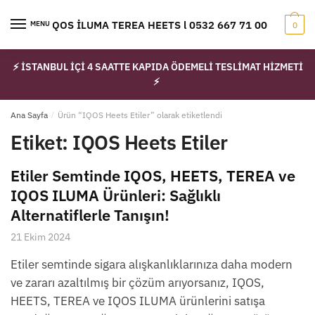
Skip
Skip
to
to
IQOS İLUMA TEREA HEETS l 0532 667 71 00
MENU
0
navigation
content
⚡ İSTANBUL İÇİ 4 SAATTE KAPIDA ÖDEMELİ TESLİMAT HİZMETİ
⚡
Ana Sayfa
/
Ürün “IQOS Heets Etiler” olarak etiketlendi
Etiket:
IQOS Heets Etiler
Etiler Semtinde IQOS, HEETS, TEREA ve
IQOS ILUMA Ürünleri: Sağlıklı
Alternatiflerle Tanışın!
21 Ekim 2024
Etiler semtinde sigara alışkanlıklarınıza daha modern
ve zararı azaltılmış bir çözüm arıyorsanız, IQOS,
HEETS, TEREA ve IQOS ILUMA ürünlerini satışa