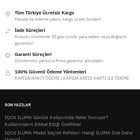
Tüm Türkiye Ücretsiz Kargo
Havale ile ödeme yapın, kargo ücreti bizden!
İade Süreçleri
Kusurlu ürünlerde 30 gün içinde para iadesi veya değişim
garantisi!
Garanti Süreçleri
Ürünlerimiz yalnızca firma garantisi altındadır.
100% Güvenli Ödeme Yöntemleri
KAPIDA NAKİT ÖDEME / KAPIDA KREDİ KARTI İLE ÖDEME
SON YAZILAR
IQOS ILUMA Günlük Kullanımda Neler Sunuyor?
Kullanıcıların Dikkat Ettiği Özellikler
IQOS ILUMA Model Seçimi Rehberi: Hangi ILUMA Size Daha
Uygun?