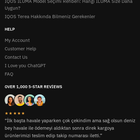
IQOS ILUMA Model Seçimi Rehberi: Hangi ILUMA Size Daha
Uygun?
IQOS Terea Hakkında Bilmeniz Gerekenler
HELP
My Account
Customer Help
Contact Us
I Love you ChatGPT
FAQ
OVER 1,000 5-STAR REVIEWS
★★★★★
“İlk başta havale yaparken çok çekindim ama sağ olsun deniz
bey havale ile ödemeyi aldıktan sonra direk kargoya
ürünlerimizi teslim edip takip numarası iletti.”