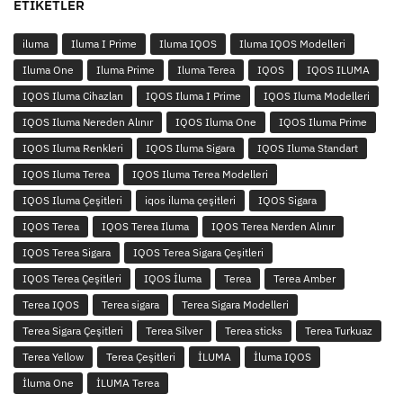
ETIKETLER
iluma
Iluma I Prime
Iluma IQOS
Iluma IQOS Modelleri
Iluma One
Iluma Prime
Iluma Terea
IQOS
IQOS ILUMA
IQOS Iluma Cihazları
IQOS Iluma I Prime
IQOS Iluma Modelleri
IQOS Iluma Nereden Alınır
IQOS Iluma One
IQOS Iluma Prime
IQOS Iluma Renkleri
IQOS Iluma Sigara
IQOS Iluma Standart
IQOS Iluma Terea
IQOS Iluma Terea Modelleri
IQOS Iluma Çeşitleri
iqos iluma çeşitleri
IQOS Sigara
IQOS Terea
IQOS Terea Iluma
IQOS Terea Nerden Alınır
IQOS Terea Sigara
IQOS Terea Sigara Çeşitleri
IQOS Terea Çeşitleri
IQOS İluma
Terea
Terea Amber
Terea IQOS
Terea sigara
Terea Sigara Modelleri
Terea Sigara Çeşitleri
Terea Silver
Terea sticks
Terea Turkuaz
Terea Yellow
Terea Çeşitleri
İLUMA
İluma IQOS
İluma One
İLUMA Terea