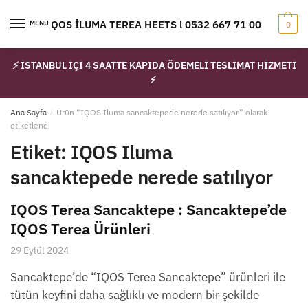
Skip
Skip
to
to
IQOS İLUMA TEREA HEETS l 0532 667 71 00
MENU
0
navigation
content
⚡ İSTANBUL İÇİ 4 SAATTE KAPIDA ÖDEMELİ TESLİMAT HİZMETİ
⚡
Ana Sayfa
/
Ürün “IQOS Iluma sancaktepede nerede satılıyor” olarak
etiketlendi
Etiket:
IQOS Iluma
sancaktepede nerede satılıyor
IQOS Terea Sancaktepe : Sancaktepe’de
IQOS Terea Ürünleri
29 Eylül 2024
Sancaktepe’de “IQOS Terea Sancaktepe” ürünleri ile
tütün keyfini daha sağlıklı ve modern bir şekilde