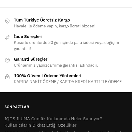
Tüm Türkiye Ücretsiz Kargo
Havale ile ödeme yapın, kargo ücreti bizden!
İade Süreçleri
Kusurlu ürünlerde 30 gün içinde para iadesi veya değişim
garantisi!
Garanti Süreçleri
Ürünlerimiz yalnızca firma garantisi altındadır.
100% Güvenli Ödeme Yöntemleri
KAPIDA NAKİT ÖDEME / KAPIDA KREDİ KARTI İLE ÖDEME
SON YAZILAR
IQOS ILUMA Günlük Kullanımda Neler Sunuyor?
Kullanıcıların Dikkat Ettiği Özellikler