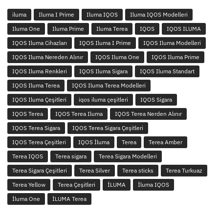
iluma
Iluma I Prime
Iluma IQOS
Iluma IQOS Modelleri
Iluma One
Iluma Prime
Iluma Terea
IQOS
IQOS ILUMA
IQOS Iluma Cihazları
IQOS Iluma I Prime
IQOS Iluma Modelleri
IQOS Iluma Nereden Alınır
IQOS Iluma One
IQOS Iluma Prime
IQOS Iluma Renkleri
IQOS Iluma Sigara
IQOS Iluma Standart
IQOS Iluma Terea
IQOS Iluma Terea Modelleri
IQOS Iluma Çeşitleri
iqos iluma çeşitleri
IQOS Sigara
IQOS Terea
IQOS Terea Iluma
IQOS Terea Nerden Alınır
IQOS Terea Sigara
IQOS Terea Sigara Çeşitleri
IQOS Terea Çeşitleri
IQOS İluma
Terea
Terea Amber
Terea IQOS
Terea sigara
Terea Sigara Modelleri
Terea Sigara Çeşitleri
Terea Silver
Terea sticks
Terea Turkuaz
Terea Yellow
Terea Çeşitleri
İLUMA
İluma IQOS
İluma One
İLUMA Terea