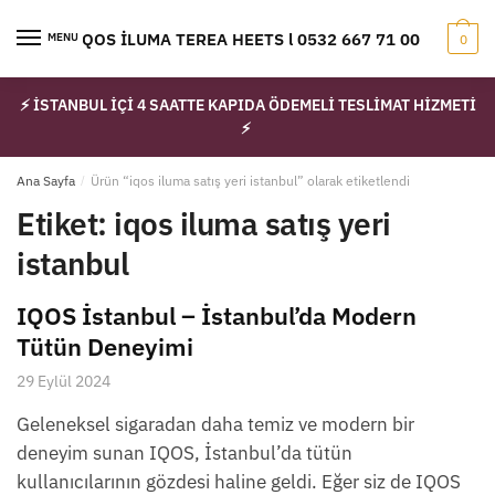
Skip
Skip
to
to
IQOS İLUMA TEREA HEETS l 0532 667 71 00
MENU
0
navigation
content
⚡ İSTANBUL İÇİ 4 SAATTE KAPIDA ÖDEMELİ TESLİMAT HİZMETİ
⚡
Ana Sayfa
/
Ürün “iqos iluma satış yeri istanbul” olarak etiketlendi
Etiket:
iqos iluma satış yeri
istanbul
IQOS İstanbul – İstanbul’da Modern
Tütün Deneyimi
29 Eylül 2024
Geleneksel sigaradan daha temiz ve modern bir
deneyim sunan IQOS, İstanbul’da tütün
kullanıcılarının gözdesi haline geldi. Eğer siz de IQOS