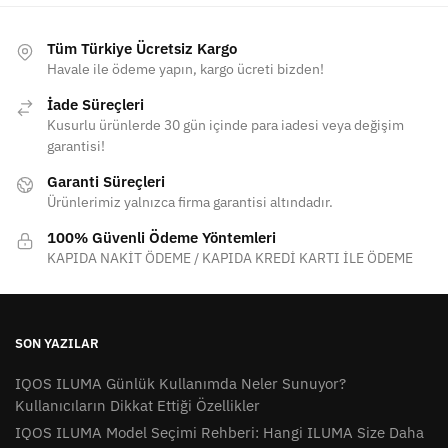
Tüm Türkiye Ücretsiz Kargo
Havale ile ödeme yapın, kargo ücreti bizden!
İade Süreçleri
Kusurlu ürünlerde 30 gün içinde para iadesi veya değişim
garantisi!
Garanti Süreçleri
Ürünlerimiz yalnızca firma garantisi altındadır.
100% Güvenli Ödeme Yöntemleri
KAPIDA NAKİT ÖDEME / KAPIDA KREDİ KARTI İLE ÖDEME
SON YAZILAR
IQOS ILUMA Günlük Kullanımda Neler Sunuyor?
Kullanıcıların Dikkat Ettiği Özellikler
IQOS ILUMA Model Seçimi Rehberi: Hangi ILUMA Size Daha