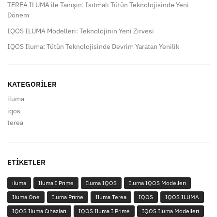
TEREA ILUMA ile Tanışın: Isıtmalı Tütün Teknolojisinde Yeni
Dönem
IQOS ILUMA Modelleri: Teknolojinin Yeni Zirvesi
IQOS Iluma: Tütün Teknolojisinde Devrim Yaratan Yenilik
KATEGORILER
iluma
iqos
terea
ETIKETLER
iluma
Iluma I Prime
Iluma IQOS
Iluma IQOS Modelleri
Iluma One
Iluma Prime
Iluma Terea
IQOS
IQOS ILUMA
IQOS Iluma Cihazları
IQOS Iluma I Prime
IQOS Iluma Modelleri