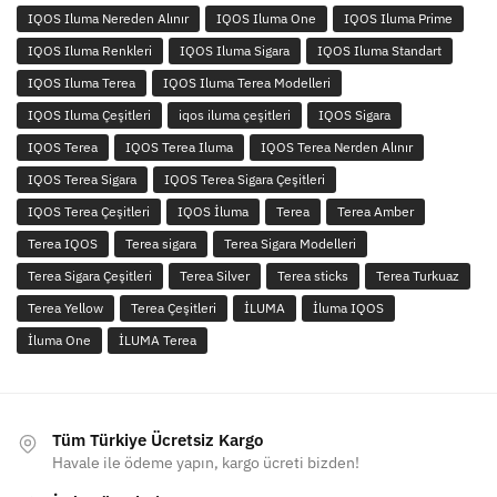
IQOS Iluma Nereden Alınır
IQOS Iluma One
IQOS Iluma Prime
IQOS Iluma Renkleri
IQOS Iluma Sigara
IQOS Iluma Standart
IQOS Iluma Terea
IQOS Iluma Terea Modelleri
IQOS Iluma Çeşitleri
iqos iluma çeşitleri
IQOS Sigara
IQOS Terea
IQOS Terea Iluma
IQOS Terea Nerden Alınır
IQOS Terea Sigara
IQOS Terea Sigara Çeşitleri
IQOS Terea Çeşitleri
IQOS İluma
Terea
Terea Amber
Terea IQOS
Terea sigara
Terea Sigara Modelleri
Terea Sigara Çeşitleri
Terea Silver
Terea sticks
Terea Turkuaz
Terea Yellow
Terea Çeşitleri
İLUMA
İluma IQOS
İluma One
İLUMA Terea
Tüm Türkiye Ücretsiz Kargo
Havale ile ödeme yapın, kargo ücreti bizden!