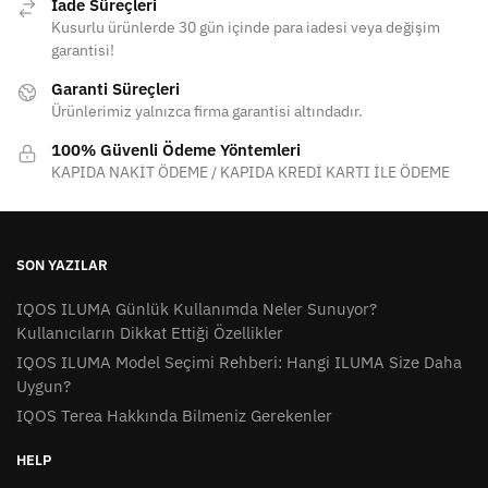
İade Süreçleri
Kusurlu ürünlerde 30 gün içinde para iadesi veya değişim
garantisi!
Garanti Süreçleri
Ürünlerimiz yalnızca firma garantisi altındadır.
100% Güvenli Ödeme Yöntemleri
KAPIDA NAKİT ÖDEME / KAPIDA KREDİ KARTI İLE ÖDEME
SON YAZILAR
IQOS ILUMA Günlük Kullanımda Neler Sunuyor?
Kullanıcıların Dikkat Ettiği Özellikler
IQOS ILUMA Model Seçimi Rehberi: Hangi ILUMA Size Daha
Uygun?
IQOS Terea Hakkında Bilmeniz Gerekenler
HELP