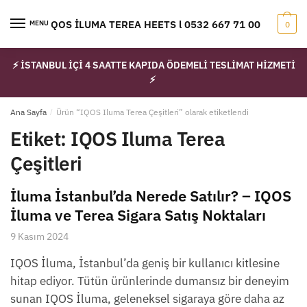
Skip
Skip
to
to
IQOS İLUMA TEREA HEETS l 0532 667 71 00
MENU
0
navigation
content
⚡ İSTANBUL İÇİ 4 SAATTE KAPIDA ÖDEMELİ TESLİMAT HİZMETİ
⚡
Ana Sayfa
/
Ürün “IQOS Iluma Terea Çeşitleri” olarak etiketlendi
Etiket:
IQOS Iluma Terea
Çeşitleri
İluma İstanbul’da Nerede Satılır? – IQOS
İluma ve Terea Sigara Satış Noktaları
9 Kasım 2024
IQOS İluma, İstanbul’da geniş bir kullanıcı kitlesine
hitap ediyor. Tütün ürünlerinde dumansız bir deneyim
sunan IQOS İluma, geleneksel sigaraya göre daha az