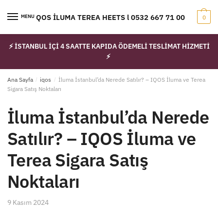
Skip
Skip
to
to
IQOS İLUMA TEREA HEETS l 0532 667 71 00
MENU
0
navigation
content
⚡ İSTANBUL İÇİ 4 SAATTE KAPIDA ÖDEMELİ TESLİMAT HİZMETİ
⚡
Ana Sayfa
/
iqos
/
İluma İstanbul’da Nerede Satılır? – IQOS İluma ve Terea
Sigara Satış Noktaları
İluma İstanbul’da Nerede
Satılır? – IQOS İluma ve
Terea Sigara Satış
Noktaları
9 Kasım 2024