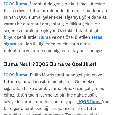
IQOS İluma
, İstanbul’da geniş bir kullanıcı kitlesine
hitap ediyor. Tütün ürünlerinde dumansız bir deneyim
sunan IQOS İluma, geleneksel sigaraya göre daha az
zararlı bir alternatif arayanlar için dikkat çekici bir
seçenek olarak öne çıkıyor. Özellikle İstanbul gibi
büyük şehirlerde,
İluma
ve ona özel üretilen
Terea
sigara
stokları ile ilgilenenler için satın alma
noktalarını ve ürüne dair bilgileri detaylandıracağız.
İluma Nedir? IQOS İluma ve Özellikleri
IQOS İluma
, Philip Morris tarafından geliştirilen ve
tütünü yanmadan ısıtan bir cihazdır. Geleneksel
sigaradan farklı olarak yanma olmaksızın çalışan bu
cihaz, tütün tadını vermekle birlikte daha düşük
seviyede zararlı madde salınımı yapar.
IQOS İluma
‘nın
bir diğer önemli özelliği ise, yalnızca Terea tütün