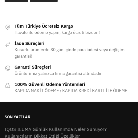
Tüm Türkiye Ücretsiz Kargo
Havale ile ödeme yapın, kargo ücreti bizden!
İade Süreçleri
Kusurlu ürünlerde 30 gün içinde para iadesi veya değişim
garantisi!
Garanti Süreçleri
Ürünlerimiz yalnızca firma garantisi altındadır.
100% Güvenli Ödeme Yöntemleri
KAPIDA NAKİT ÖDEME / KAPIDA KREDİ KARTI İLE ÖDEME
SON YAZILAR
IQOS ILUMA Günlük Kullanımda Neler Sunuyor?
Kullanıcıların Dikkat Ettiği Özellikler