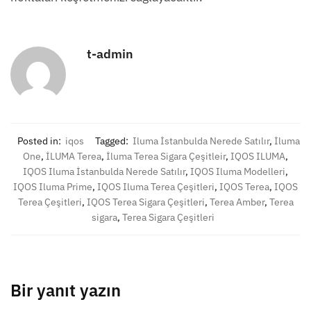
t-admin
Posted in:
iqos
Tagged:
Iluma İstanbulda Nerede Satılır
,
İluma
One
,
İLUMA Terea
,
İluma Terea Sigara Çeşitleir
,
IQOS ILUMA
,
IQOS Iluma İstanbulda Nerede Satılır
,
IQOS Iluma Modelleri
,
IQOS Iluma Prime
,
IQOS Iluma Terea Çeşitleri
,
IQOS Terea
,
IQOS
Terea Çeşitleri
,
IQOS Terea Sigara Çeşitleri
,
Terea Amber
,
Terea
sigara
,
Terea Sigara Çeşitleri
Bir yanıt yazın