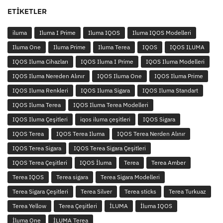
ETIKETLER
iluma
Iluma I Prime
Iluma IQOS
Iluma IQOS Modelleri
Iluma One
Iluma Prime
Iluma Terea
IQOS
IQOS ILUMA
IQOS Iluma Cihazları
IQOS Iluma I Prime
IQOS Iluma Modelleri
IQOS Iluma Nereden Alınır
IQOS Iluma One
IQOS Iluma Prime
IQOS Iluma Renkleri
IQOS Iluma Sigara
IQOS Iluma Standart
IQOS Iluma Terea
IQOS Iluma Terea Modelleri
IQOS Iluma Çeşitleri
iqos iluma çeşitleri
IQOS Sigara
IQOS Terea
IQOS Terea Iluma
IQOS Terea Nerden Alınır
IQOS Terea Sigara
IQOS Terea Sigara Çeşitleri
IQOS Terea Çeşitleri
IQOS İluma
Terea
Terea Amber
Terea IQOS
Terea sigara
Terea Sigara Modelleri
Terea Sigara Çeşitleri
Terea Silver
Terea sticks
Terea Turkuaz
Terea Yellow
Terea Çeşitleri
İLUMA
İluma IQOS
İluma One
İLUMA Terea