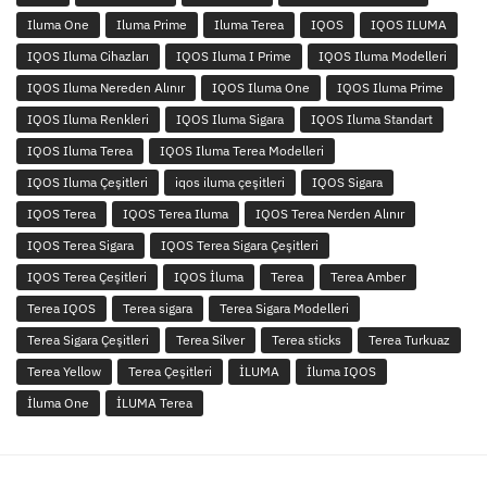
Iluma One
Iluma Prime
Iluma Terea
IQOS
IQOS ILUMA
IQOS Iluma Cihazları
IQOS Iluma I Prime
IQOS Iluma Modelleri
IQOS Iluma Nereden Alınır
IQOS Iluma One
IQOS Iluma Prime
IQOS Iluma Renkleri
IQOS Iluma Sigara
IQOS Iluma Standart
IQOS Iluma Terea
IQOS Iluma Terea Modelleri
IQOS Iluma Çeşitleri
iqos iluma çeşitleri
IQOS Sigara
IQOS Terea
IQOS Terea Iluma
IQOS Terea Nerden Alınır
IQOS Terea Sigara
IQOS Terea Sigara Çeşitleri
IQOS Terea Çeşitleri
IQOS İluma
Terea
Terea Amber
Terea IQOS
Terea sigara
Terea Sigara Modelleri
Terea Sigara Çeşitleri
Terea Silver
Terea sticks
Terea Turkuaz
Terea Yellow
Terea Çeşitleri
İLUMA
İluma IQOS
İluma One
İLUMA Terea