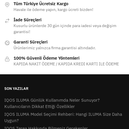
Tüm Türkiye Ücretsiz Kargo
Havale ile ödeme yapın, kargo ücreti bizden!
İade Süreçleri
Kusurlu ürünlerde 30 gün içinde para iadesi veya değişim
garantisi!
Garanti Süreçleri
Ürünlerimiz yalnızca firma garantisi altındadır.
100% Güvenli Ödeme Yöntemleri
KAPIDA NAKİT ÖDEME / KAPIDA KREDİ KARTI İLE ÖDEME
SON YAZILAR
IQOS ILUMA Günlük Kullanımda Neler Sunuyor?
Kullanıcıların Dikkat Ettiği Özellikler
IQOS ILUMA Model Seçimi Rehberi: Hangi ILUMA Size Daha
Uygun?
IQOS Terea Hakkında Bilmeniz Gerekenler