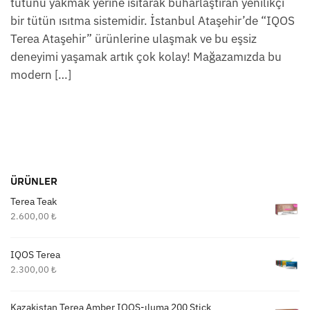
tütünü yakmak yerine ısıtarak buharlaştıran yenilikçi
bir tütün ısıtma sistemidir. İstanbul Ataşehir’de “IQOS
Terea Ataşehir” ürünlerine ulaşmak ve bu eşsiz
deneyimi yaşamak artık çok kolay! Mağazamızda bu
modern […]
ÜRÜNLER
Terea Teak
2.600,00
₺
IQOS Terea
2.300,00
₺
Kazakistan Terea Amber IQOS-ıluma 200 Stick