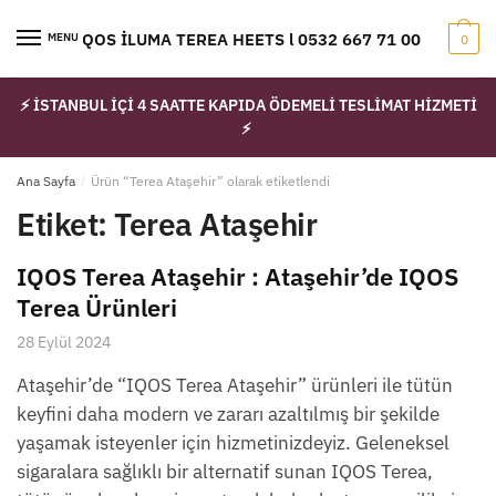
Skip
Skip
to
to
IQOS İLUMA TEREA HEETS l 0532 667 71 00
MENU
0
navigation
content
⚡ İSTANBUL İÇİ 4 SAATTE KAPIDA ÖDEMELİ TESLİMAT HİZMETİ
⚡
Ana Sayfa
/
Ürün “Terea Ataşehir” olarak etiketlendi
Etiket:
Terea Ataşehir
IQOS Terea Ataşehir : Ataşehir’de IQOS
Terea Ürünleri
28 Eylül 2024
Ataşehir’de “IQOS Terea Ataşehir” ürünleri ile tütün
keyfini daha modern ve zararı azaltılmış bir şekilde
yaşamak isteyenler için hizmetinizdeyiz. Geleneksel
sigaralara sağlıklı bir alternatif sunan IQOS Terea,