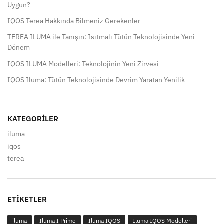
Uygun?
IQOS Terea Hakkında Bilmeniz Gerekenler
TEREA ILUMA ile Tanışın: Isıtmalı Tütün Teknolojisinde Yeni
Dönem
IQOS ILUMA Modelleri: Teknolojinin Yeni Zirvesi
IQOS Iluma: Tütün Teknolojisinde Devrim Yaratan Yenilik
KATEGORILER
iluma
iqos
terea
ETIKETLER
iluma
Iluma I Prime
Iluma IQOS
Iluma IQOS Modelleri