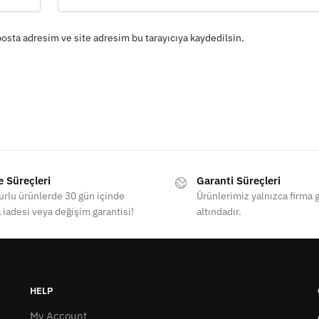
osta adresim ve site adresim bu tarayıcıya kaydedilsin.
e Süreçleri
Garanti Süreçleri
rlu ürünlerde 30 gün içinde
Ürünlerimiz yalnızca firma g
 iadesi veya değişim garantisi!
altındadır.
HELP
My Account