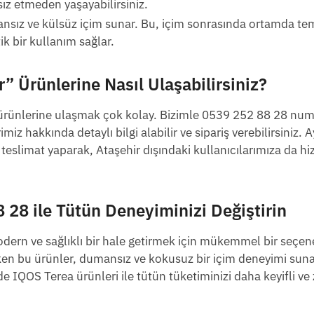
sız etmeden yaşayabilirsiniz.
nsız ve külsüz içim sunar. Bu, içim sonrasında ortamda tem
ik bir kullanım sağlar.
r”
Ürünlerine Nasıl Ulaşabilirsiniz?
rünlerine ulaşmak çok kolay. Bizimle 0539 252 88 28 num
z hakkında detaylı bilgi alabilir ve sipariş verebilirsiniz. A
de teslimat yaparak, Ataşehir dışındaki kullanıcılarımıza da h
8 28
ile Tütün Deneyiminizi Değiştirin
odern ve sağlıklı bir hale getirmek için mükemmel bir seçene
 çeken bu ürünler, dumansız ve kokusuz bir içim deneyimi sun
’de IQOS Terea ürünleri ile tütün tüketiminizi daha keyifli ve 