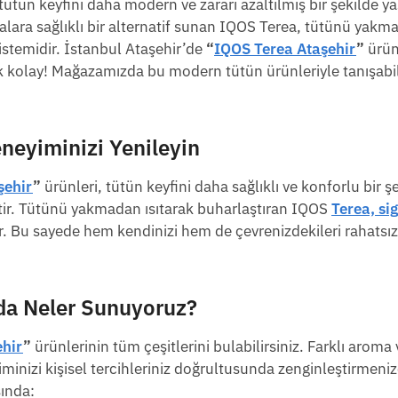
 tütün keyfini daha modern ve zararı azaltılmış bir şekilde 
ralara sağlıklı bir alternatif sunan IQOS Terea, tütünü yakm
 sistemidir. İstanbul Ataşehir’de
“
IQOS Terea Ataşehir
”
ürün
 kolay! Mağazamızda bu modern tütün ürünleriyle tanışabili
neyiminizi Yenileyin
şehir
”
ürünleri, tütün keyfini daha sağlıklı ve konforlu bir ş
ir. Tütünü yakmadan ısıtarak buharlaştıran IQOS
Terea, si
. Bu sayede hem kendinizi hem de çevrenizdekileri rahats
a Neler Sunuyoruz?
ehir
”
ürünlerinin tüm çeşitlerini bulabilirsiniz. Farklı aroma 
iminizi kişisel tercihleriniz doğrultusunda zenginleştirmeni
sında: