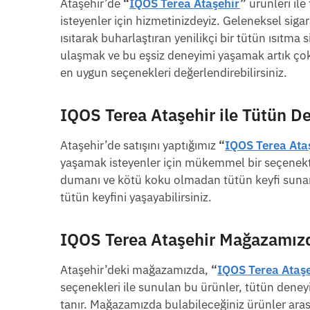
Ataşehir’de
“
IQOS Terea Ataşehir
”
ürünleri ile
isteyenler için hizmetinizdeyiz. Geleneksel siga
ısıtarak buharlaştıran yenilikçi bir tütün ısıtma
ulaşmak ve bu eşsiz deneyimi yaşamak artık çok
en uygun seçenekleri değerlendirebilirsiniz.
IQOS Terea Ataşehir
ile Tütün De
Ataşehir’de satışını yaptığımız
“
IQOS Terea Ata
yaşamak isteyenler için mükemmel bir seçenekt
dumanı ve kötü koku olmadan tütün keyfi sunar
tütün keyfini yaşayabilirsiniz.
IQOS Terea Ataşehir
Mağazamızd
Ataşehir’deki mağazamızda,
“
IQOS Terea Ataş
seçenekleri ile sunulan bu ürünler, tütün deney
tanır. Mağazamızda bulabileceğiniz ürünler ara