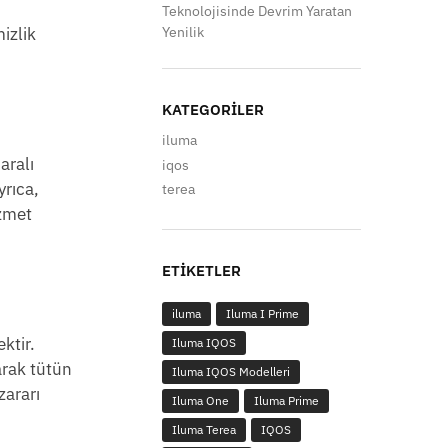
Teknolojisinde Devrim Yaratan
Yenilik
izlik
KATEGORILER
iluma
aralı
iqos
yrıca,
terea
izmet
ETIKETLER
iluma
Iluma I Prime
ktir.
Iluma IQOS
arak tütün
Iluma IQOS Modelleri
zararı
Iluma One
Iluma Prime
Iluma Terea
IQOS