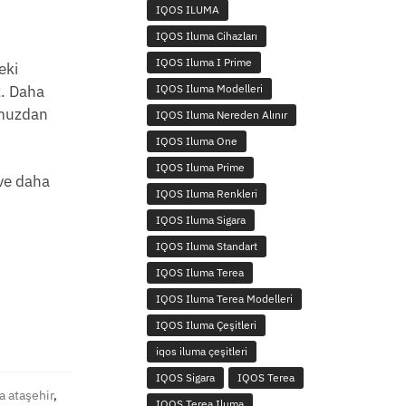
IQOS ILUMA
IQOS Iluma Cihazları
IQOS Iluma I Prime
eki
IQOS Iluma Modelleri
z. Daha
umuzdan
IQOS Iluma Nereden Alınır
IQOS Iluma One
IQOS Iluma Prime
 ve daha
IQOS Iluma Renkleri
IQOS Iluma Sigara
IQOS Iluma Standart
IQOS Iluma Terea
IQOS Iluma Terea Modelleri
IQOS Iluma Çeşitleri
iqos iluma çeşitleri
IQOS Sigara
IQOS Terea
a ataşehir
,
IQOS Terea Iluma