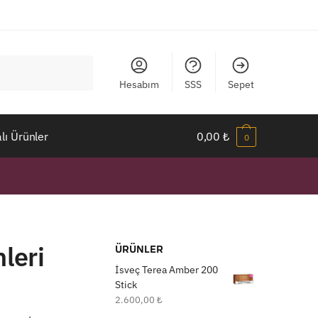
Hesabım
SSS
Sepet
ı Ürünler
0,00
₺
0
leri
ÜRÜNLER
İsveç Terea Amber 200
Stick
2.600,00
₺