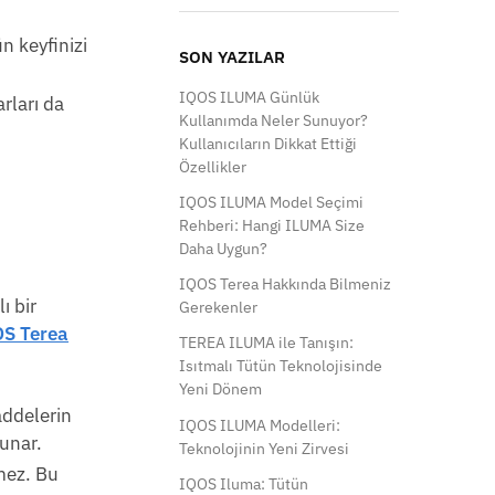
n keyfinizi
SON YAZILAR
IQOS ILUMA Günlük
rları da
Kullanımda Neler Sunuyor?
Kullanıcıların Dikkat Ettiği
Özellikler
IQOS ILUMA Model Seçimi
Rehberi: Hangi ILUMA Size
Daha Uygun?
IQOS Terea Hakkında Bilmeniz
ı bir
Gerekenler
S Terea
TEREA ILUMA ile Tanışın:
Isıtmalı Tütün Teknolojisinde
Yeni Dönem
addelerin
IQOS ILUMA Modelleri:
sunar.
Teknolojinin Yeni Zirvesi
mez. Bu
IQOS Iluma: Tütün