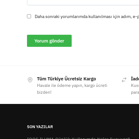
Daha sonraki yorumlarımda kullanılması için adım, e-p
Tüm Türkiye Ücretsiz Kargo
İad
Havale ile ödeme yapın, kargo ücreti
Kusu
bizden!
para
SON YAZILAR