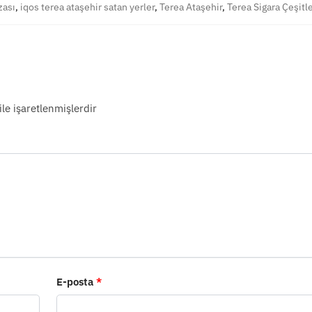
zası
,
iqos terea ataşehir satan yerler
,
Terea Ataşehir
,
Terea Sigara Çeşitle
ile işaretlenmişlerdir
E-posta
*