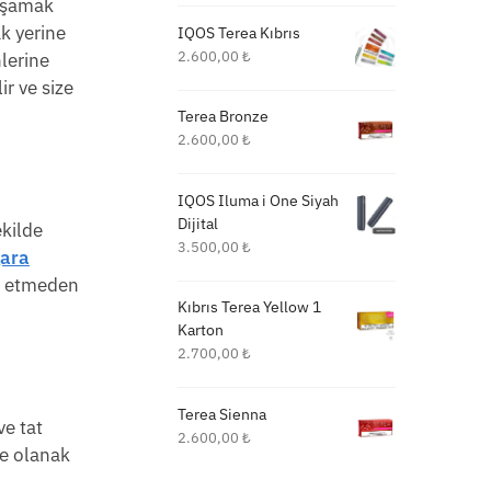
yaşamak
ak yerine
IQOS Terea Kıbrıs
2.600,00
₺
lerine
r ve size
Terea Bronze
2.600,00
₺
IQOS Iluma i One Siyah
Dijital
ekilde
3.500,00
₺
gara
ız etmeden
Kıbrıs Terea Yellow 1
Karton
2.700,00
₺
Terea Sienna
ve tat
2.600,00
₺
ze olanak