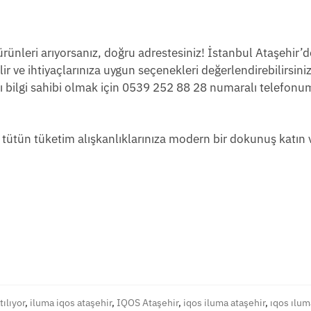
rünleri arıyorsanız, doğru adrestesiniz! İstanbul Ataşehir’d
 ve ihtiyaçlarınıza uygun seçenekleri değerlendirebilirsini
ylı bilgi sahibi olmak için 0539 252 88 28 numaralı telefon
 tütün tüketim alışkanlıklarınıza modern bir dokunuş katın
ılıyor
,
iluma iqos ataşehir
,
IQOS Ataşehir
,
iqos iluma ataşehir
,
ıqos ılum