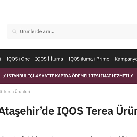
Ara:
Ara
i
IQOS i One
IQOS İ İluma
IQOS iluma i Prime
Kampanyal
⚡ İSTANBUL İÇİ 4 SAATTE KAPIDA ÖDEMELİ TESLİMAT HİZMETİ ⚡
S Terea Ürünleri
 Ataşehir’de IQOS Terea Ürün