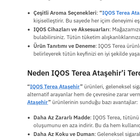
Çeşitli Aroma Seçenekleri
:
“
IQOS Terea Ata
kişiselleştirir. Bu sayede her içim deneyimi eşs
IQOS Cihazları ve Aksesuarları
: Mağazamızd
bulabilirsiniz. Tütün tüketim alışkanlıklarınız
Ürün Tanıtımı ve Deneme
: IQOS Terea ürünl
belirleyerek tütün keyfinizi en iyi şekilde yaşa
Neden
IQOS Terea Ataşehir
’i Te
“
IQOS Terea Ataşehir
”
ürünleri, geleneksel siga
alternatif arayanlar hem de çevresine zarar verm
Ataşehir
”
ürünlerinin sunduğu bazı avantajlar:
Daha Az Zararlı Madde
: IQOS Terea, tütünü 
oluşumunu en aza indirir. Bu da hem kullanıcıl
Daha Az Koku ve Duman
: Geleneksel sigar