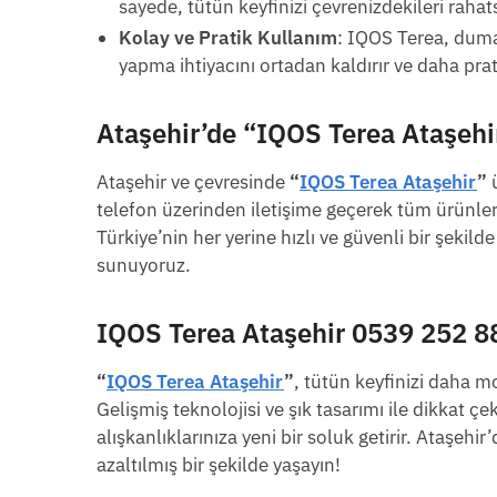
sayede, tütün keyfinizi çevrenizdekileri rahat
Kolay ve Pratik Kullanım
: IQOS Terea, duma
yapma ihtiyacını ortadan kaldırır ve daha prat
Ataşehir’de
“IQOS Terea Ataşehi
Ataşehir ve çevresinde
“
IQOS Terea Ataşehir
”
ü
telefon üzerinden iletişime geçerek tüm ürünlerimi
Türkiye’nin her yerine hızlı ve güvenli bir şekil
sunuyoruz.
IQOS Terea Ataşehir 0539 252 8
“
IQOS Terea Ataşehir
”
, tütün keyfinizi daha m
Gelişmiş teknolojisi ve şık tasarımı ile dikkat
alışkanlıklarınıza yeni bir soluk getirir. Ataşehir
azaltılmış bir şekilde yaşayın!