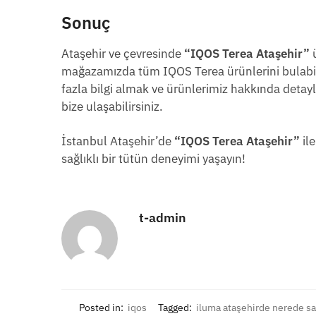
Sonuç
Ataşehir ve çevresinde
“IQOS Terea Ataşehir”
ü
mağazamızda tüm IQOS Terea ürünlerini bulabilir
fazla bilgi almak ve ürünlerimiz hakkında deta
bize ulaşabilirsiniz.
İstanbul Ataşehir’de
“IQOS Terea Ataşehir”
ile
sağlıklı bir tütün deneyimi yaşayın!
t-admin
Posted in:
iqos
Tagged:
iluma ataşehirde nerede sat