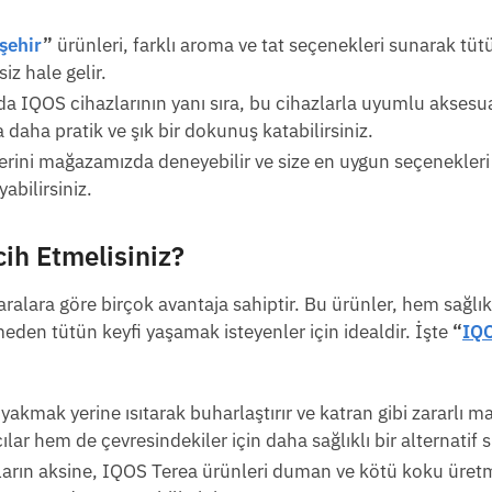
şehir
”
ürünleri, farklı aroma ve tat seçenekleri sunarak tütü
iz hale gelir.
a IQOS cihazlarının yanı sıra, bu cihazlarla uyumlu aksesua
a daha pratik ve şık bir dokunuş katabilirsiniz.
erini mağazamızda deneyebilir ve size en uygun seçenekleri
yabilirsiniz.
rcih Etmelisiniz?
ralara göre birçok avantaja sahiptir. Bu ürünler, hem sağlıkl
eden tütün keyfi yaşamak isteyenler için idealdir. İşte
“
IQO
yakmak yerine ısıtarak buharlaştırır ve katran gibi zararlı m
ar hem de çevresindekiler için daha sağlıklı bir alternatif 
aların aksine, IQOS Terea ürünleri duman ve kötü koku üret