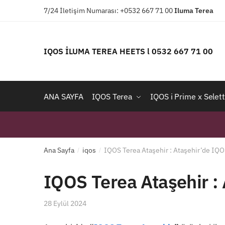
Skip
Skip
7/24 İletişim Numarası: +0532 667 71 00
Iluma
Terea
to
to
navigation
content
IQOS İLUMA TEREA HEETS l 0532 667 71 00
ANA SAYFA
IQOS Terea
IQOS i Prime x Selett
Ana Sayfa
iqos
IQOS Terea Ataşehir : Ataşehir’de IQO
/
/
IQOS Terea Ataşehir :
28 Eylül 2024