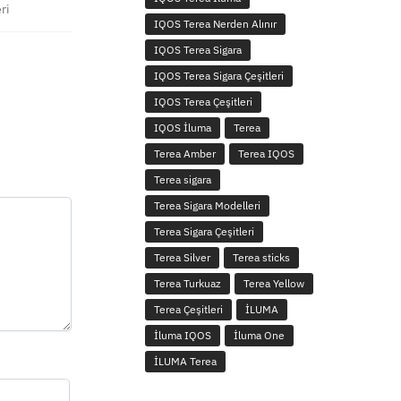
ri
IQOS Terea Nerden Alınır
IQOS Terea Sigara
IQOS Terea Sigara Çeşitleri
IQOS Terea Çeşitleri
IQOS İluma
Terea
Terea Amber
Terea IQOS
Terea sigara
Terea Sigara Modelleri
Terea Sigara Çeşitleri
Terea Silver
Terea sticks
Terea Turkuaz
Terea Yellow
Terea Çeşitleri
İLUMA
İluma IQOS
İluma One
İLUMA Terea